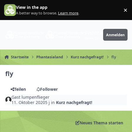
Zum Inhalt springen
View in the app
×
Di
A better way to browse.
Learn more
.
PhantaFriends.de
Anmelden
Deine Community
Startseite
Phantasialand
Kurz nachgefragt!
fly
fly
Teilen
Follower
Gast lumpenflieger
11. Oktober 2020
5 j
in
Kurz nachgefragt!
Neues Thema starten