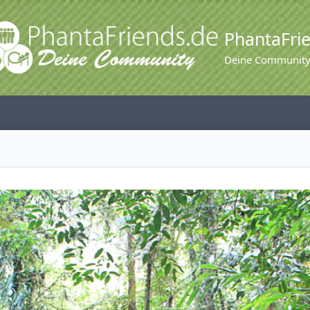
PhantaFri
Deine Communit