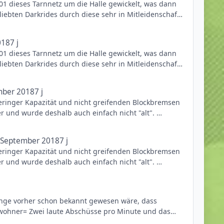
 dieses Tarnnetz um die Halle gewickelt, was dann
arauf abgerissen oder aufwendig umthematisiert
ebten Darkrides durch diese sehr in Mitleidenschaft
in.
en auf jede kleinste mögliche Brandgefahr gecheckt
018
7 j
 dieses Tarnnetz um die Halle gewickelt, was dann
arauf abgerissen oder aufwendig umthematisiert
ebten Darkrides durch diese sehr in Mitleidenschaft
in.
en auf jede kleinste mögliche Brandgefahr gecheckt
mber 2018
7 j
geringer Kapazität und nicht greifenden Blockbremsen
arauf abgerissen oder aufwendig umthematisiert
r und wurde deshalb auch einfach nicht "alt".
in.
Tag vorbeigelaufen sein und selbst an eher ruhigen
 September 2018
7 j
ür die meisten Besucher war. Ob das genauso gewesen
geringer Kapazität und nicht greifenden Blockbremsen
r und wurde deshalb auch einfach nicht "alt".
Tag vorbeigelaufen sein und selbst an eher ruhigen
ür die meisten Besucher war. Ob das genauso gewesen
ange vorher schon bekannt gewesen wäre, dass
nwohner= Zwei laute Abschüsse pro Minute und das
t irgendwie zu sabotieren. Natürlich wird der Park