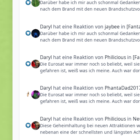
Darüber habe ich mir auch schonmal Gedanken 
Aber ich bleibe dabei: Entweder wäre der Tem
nach dem Brand mit den neuen Brandschutzvorsc
worden. Die lieblose Umgestaltung wie wir sie k
gezogen wurden und ebenfalls nie größer umge
wurde und diese Vorschriften bis heute noch g
Daryl
hat eine Reaktion von
jaybee
in
[Fant
Darüber habe ich mir auch schonmal Gedanken 
Aber ich bleibe dabei: Entweder wäre der Tem
nach dem Brand mit den neuen Brandschutzvorsc
worden. Die lieblose Umgestaltung wie wir sie k
gezogen wurden und ebenfalls nie größer umge
wurde und diese Vorschriften bis heute noch g
Daryl
hat eine Reaktion von
Philicious
in
[Fa
Die Eurosat war immer noch so beliebt, weil s
Aber ich bleibe dabei: Entweder wäre der Tem
gefahren ist, weiß was ich meine. Auch war do
worden. Die lieblose Umgestaltung wie wir sie k
Dazu kommt, dass die Eurosat an einem der Kn
Daryl
hat eine Reaktion von
PhantaDad201
Tagen bildete sich dort vor allem morgens aut
Die Eurosat war immer noch so beliebt, weil s
wäre wenn sie wie das Space Center abseits v
gefahren ist, weiß was ich meine. Auch war do
Dazu kommt, dass die Eurosat an einem der Kn
Daryl
hat eine Reaktion von
Philicious
in
Ne
Tagen bildete sich dort vor allem morgens aut
Diese Geheimhaltung bei neuen Attraktionen w
wäre wenn sie wie das Space Center abseits v
nebenan eine der schnellsten und längsten Ac
über den ganzen Tag) eröffnet, würden die doc