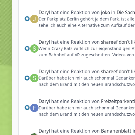
Heißt man muss dafür sorgen, dass die Betre
Daryl
hat eine Reaktion von
joko
in
Die Sach
Dies wird durch ein Parkhaus recht einfach sei
Der Parkplatz Berlin gehört ja dem Park, ist a
Wenn man dafür gesorgt hat werden sie nach u
sehe ich auch eine Alternative zum Aufkauf de
zum Großteil oder sogar komplett zu entlasten,
Ich denke die Betreiber des PHLs sind nicht 
Projekten.
Daryl
hat eine Reaktion von
shareef don't lik
Wenn Crazy Bats wirklich zur eigenständigen At
Wenn man will ist alles möglich, ich habe eher
zum Bahnhof auf VR zugeschnitten. Videos von d
Zumindest hörte ich immer nur von sehr langem
Daryl
hat eine Reaktion von
shareef don't lik
Wenn dort also immer nur ein Zug oder maximal
Darüber habe ich mir auch schonmal Gedanken 
und die längere Fahrstrecke des TotNH bedenk
nach dem Brand mit den neuen Brandschutzvorsc
nur als Zusatz, nicht als eigenständige, als N
gezogen wurden und ebenfalls nie größer umge
verzichtet, nur um einem Bruchteil der Besuche
wurde und diese Vorschriften bis heute noch g
Daryl
hat eine Reaktion von
Freizeitparkent
Darüber habe ich mir auch schonmal Gedanken 
Aber ich bleibe dabei: Entweder wäre der Tem
nach dem Brand mit den neuen Brandschutzvorsc
worden. Die lieblose Umgestaltung wie wir sie k
gezogen wurden und ebenfalls nie größer umge
wurde und diese Vorschriften bis heute noch g
Daryl
hat eine Reaktion von
Bananenblatt
i