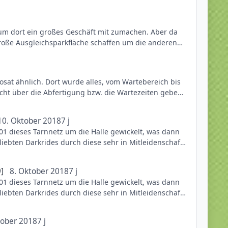
t um dort ein großes Geschäft mit zumachen. Aber da
n + man hat schon ein schickes Parkhaus
große Ausgleichsparkfläche schaffen um die anderen
um, nur hat man momentan wohl genug Zeit mit anderen
osat ähnlich. Dort wurde alles, vom Wartebereich bis
 vorgehen das PHLs.
icht über die Abfertigung bzw. die Wartezeiten geben.
den Brillen, Zeittickets und Zutritt für 6 Euro.
10. Oktober 2018
7 j
gungszeiten und zum einen auch die Räumlichkeiten
 dieses Tarnnetz um die Halle gewickelt, was dann
cht sehr viele Fahrgäste abfertigen kann und dies
ebten Darkrides durch diese sehr in Mitleidenschaft
 der Sommerzeit auf die hohe Kapazität eines TotNH
en auf jede kleinste mögliche Brandgefahr gecheckt
]
8. Oktober 2018
7 j
 dieses Tarnnetz um die Halle gewickelt, was dann
arauf abgerissen oder aufwendig umthematisiert
ebten Darkrides durch diese sehr in Mitleidenschaft
in.
en auf jede kleinste mögliche Brandgefahr gecheckt
tober 2018
7 j