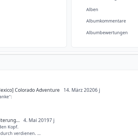
Alben
Albumkommentare
Albumbewertungen
exico] Colorado Adventure
14. März 2020
6 j
anke":
terung...
4. Mai 2019
7 j
ael-jackson/michael-jackson-fan-aktionen-events/8402-phantasia
den Kopf.
dadurch verdienen.