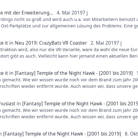
iben am besten keinen Cent mehr sehen.
e mit der Erweiterung...
4. Mai 2019
7 j
n.
llerdings nicht so groß und wird auch u.a. von Mitarbeitern benutz
nd nach die Fläche an den Park verkaufen und man kann erweiter
r Ost-Parkplätze und zur allgemeinen Lösung des Problems: Eine 
 damit der Wert sinkt.
all zu dumm und die Idee liegt wahrscheinlich auch irgendwo her
e it
in
Neu 2019: CrazyBats VR Coaster
2. Mai 2019
7 j
traktion wird, also nur die VR-Variante, wäre da wohl die neue Eur
 das Gefühl, die Erweiterung ist momentan nicht all zu wichtig im
ort gibt es auch. Vielleicht kann hier jemand einen aktuellen Ber
 Warten und technischen Problemen trotz guten Vorbereitungen mit 
e it
in
[Fantasy] Temple of the Night Hawk - [2001 bis 2019]
 zwei mit VR-Gästen losgeschickt wird plus die längeren Abferti
gemacht. Wie wir wissen wurde noch vor dem Brand zum Jahr 2001
t, muss man nicht viel herumrechnen um zu erkennen, dass man ni
hriften wieder entfernt wurde. Auch wissen wir, dass unsere geli
euheit präsentierte Attraktion funktioniert. Und das man gerade in
baut wurden. Es könnte also sein, dass der Temple auch im inner
r VR anzubieten, mag ich auch nicht so recht vorstellen.
elten.
husiast
in
[Fantasy] Temple of the Night Hawk - [2001 bis 2019
gemacht. Wie wir wissen wurde noch vor dem Brand zum Jahr 2001
ple nach der geplanten Eröffnung von Wuze Town 2001 die Jahre d
hriften wieder entfernt wurde. Auch wissen wir, dass unsere geli
ennen sollte damals nur ein Provisorium für vielleicht 1-3 Jahre se
baut wurden. Es könnte also sein, dass der Temple auch im inner
elten.
n
[Fantasy] Temple of the Night Hawk - [2001 bis 2019]
8. Ok