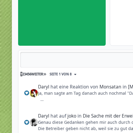
Reputationsaktivität
1
2
3
4
5
6
WEITER
SEITE 1 VON 8
Daryl
hat eine Reaktion von
Monsatan
in
[M
Ja, man sagte am Tag danach auch nochmal "D
Daryl
hat auf
joko
in
Die Sache mit der Erwei
Quelle: https://www.mjackson.net/forum/mich
Genau diese Gedanken gehen mir auch durch 
jackson-trill-ride
Die Betreiber geben nicht ab, weil sie zu gut 