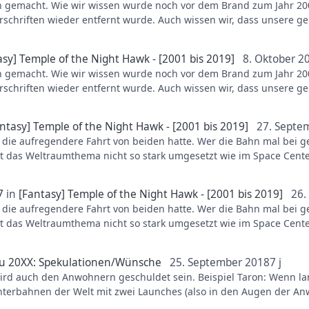
gemacht. Wie wir wissen wurde noch vor dem Brand zum Jahr 2001
ple nach der geplanten Eröffnung von Wuze Town 2001 die Jahre d
hriften wieder entfernt wurde. Auch wissen wir, dass unsere geli
ennen sollte damals nur ein Provisorium für vielleicht 1-3 Jahre se
baut wurden. Es könnte also sein, dass der Temple auch im inner
elten.
asy] Temple of the Night Hawk - [2001 bis 2019]
8. Oktober 2
gemacht. Wie wir wissen wurde noch vor dem Brand zum Jahr 2001
ple nach der geplanten Eröffnung von Wuze Town 2001 die Jahre d
hriften wieder entfernt wurde. Auch wissen wir, dass unsere geli
ennen sollte damals nur ein Provisorium für vielleicht 1-3 Jahre se
baut wurden. Es könnte also sein, dass der Temple auch im inner
elten.
ntasy] Temple of the Night Hawk - [2001 bis 2019]
27. Septe
ie die aufregendere Fahrt von beiden hatte. Wer die Bahn mal bei 
ple nach der geplanten Eröffnung von Wuze Town 2001 die Jahre d
rt das Weltraumthema nicht so stark umgesetzt wie im Space Cente
ennen sollte damals nur ein Provisorium für vielleicht 1-3 Jahre se
otenpunkte im Park stand. Jeder Besucher wird dort mehrmals am 
7
in
[Fantasy] Temple of the Night Hawk - [2001 bis 2019]
26.
omatisch eine Schlange weil sie eben die erste große Attraktion f
ie die aufregendere Fahrt von beiden hatte. Wer die Bahn mal bei 
om Geschehen gestanden hätte? Glaube ich nicht.
rt das Weltraumthema nicht so stark umgesetzt wie im Space Cente
otenpunkte im Park stand. Jeder Besucher wird dort mehrmals am 
u 20XX: Spekulationen/Wünsche
25. September 2018
7 j
omatisch eine Schlange weil sie eben die erste große Attraktion f
ird auch den Anwohnern geschuldet sein. Beispiel Taron: Wenn l
om Geschehen gestanden hätte? Glaube ich nicht.
hterbahnen der Welt mit zwei Launches (also in den Augen der A
h schon vor Baubeginn Klagen einreichen und versuchen das Projek