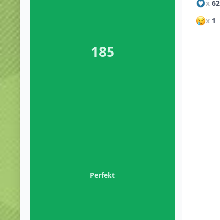
x
62
x
1
185
Perfekt