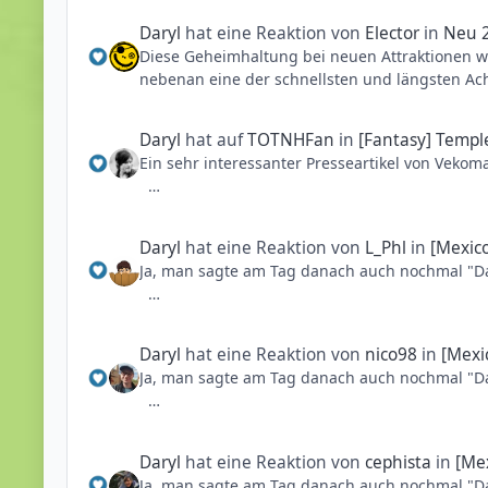
voher diesbezüglich immer auf Nummer siche
Daryl
hat eine Reaktion von
Elector
in
Neu 
Diese Geheimhaltung bei neuen Attraktionen w
Das war denke ich auch damals ein großer Feh
nebenan eine der schnellsten und längsten Ac
Fahrattraktionen, Hotels, Freilichtbühne und Th
über den ganzen Tag) eröffnet, würden die doc
voher diesbezüglich immer auf Nummer siche
Daryl
hat auf
TOTNHFan
in
[Fantasy] Temple
Ein sehr interessanter Presseartikel von Veko
Das war denke ich auch damals ein großer Feh
Fahrattraktionen, Hotels, Freilichtbühne und Th
- Die Bahn sollte ursprünglich nur 6 Wagen pr
- Das Gebäude wurde auch von Vekoma geliefer
Daryl
hat eine Reaktion von
L_Phl
in
[Mexic
- Die Bahn soll laut diesem Artikel über 1300m
Ja, man sagte am Tag danach auch nochmal "D
Leider gibt es zu der länge nun 3 verschieden
1300m" in diesem Artikel)
Daryl
hat eine Reaktion von
nico98
in
[Mexi
Quelle: https://www.mjackson.net/forum/mich
Ja, man sagte am Tag danach auch nochmal "D
jackson-trill-ride
und die "Ecke" raus aus der Halle von Hollywo
Oh man, wie viel ich denen für das Modell de
Daryl
hat eine Reaktion von
cephista
in
[Me
Quelle: https://www.mjackson.net/forum/mich
Ja, man sagte am Tag danach auch nochmal "D