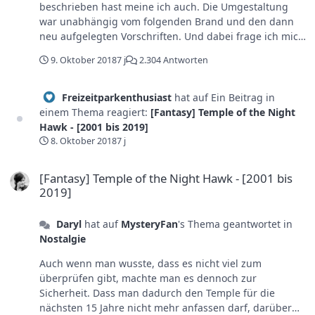
beschrieben hast meine ich auch. Die Umgestaltung
war unabhängig vom folgenden Brand und den dann
neu aufgelegten Vorschriften. Und dabei frage ich mich
immer: Wieso sollte der Temple nur abgerissen werden
9. Oktober 2018
7 j
2.304 Antworten
sobald die Erweiterung durch ist? Nur für einen
Übergang zur Erweiterungsfläche? Der wäre auch
hinter der Halle oder vorne am Wuze-Town Gebäude
Freizeitparkenthusiast
hat auf Ein Beitrag in
realisierbar.
einem Thema reagiert:
[Fantasy] Temple of the Night
Hawk - [2001 bis 2019]
8. Oktober 2018
7 j
[Fantasy] Temple of the Night Hawk - [2001 bis 2019]
[Fantasy] Temple of the Night Hawk - [2001 bis
2019]
Daryl
hat auf
MysteryFan
's Thema geantwortet in
Nostalgie
Auch wenn man wusste, dass es nicht viel zum
überprüfen gibt, machte man es dennoch zur
Sicherheit. Dass man dadurch den Temple für die
nächsten 15 Jahre nicht mehr anfassen darf, darüber