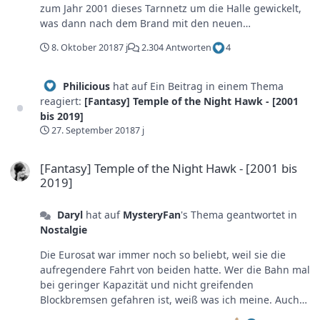
zum Jahr 2001 dieses Tarnnetz um die Halle gewickelt,
was dann nach dem Brand mit den neuen
Brandschutzvorschriften wieder entfernt wurde. Auch
8. Oktober 2018
7 j
2.304 Antworten
4
wissen wir, dass unsere geliebten Darkrides durch diese
sehr in Mitleidenschaft gezogen wurden und ebenfalls
nie größer umgebaut wurden. Es könnte also sein, dass
Philicious
hat auf Ein Beitrag in einem Thema
der Temple auch im inneren auf jede kleinste mögliche
reagiert:
[Fantasy] Temple of the Night Hawk - [2001
Brandgefahr gecheckt wurde und diese Vorschriften bis
bis 2019]
heute noch gelten. Aber ich bleibe dabei: Entweder
27. September 2018
7 j
wäre der Temple nach der geplanten Eröffnung von
[Fantasy] Temple of the Night Hawk - [2001 bis 2019]
Wuze Town 2001 die Jahre darauf abgerissen oder
[Fantasy] Temple of the Night Hawk - [2001 bis
aufwendig umthematisiert worden. Die lieblose
2019]
Umgestaltung wie wir sie kennen sollte damals nur ein
Provisorium für vielleicht 1-3 Jahre sein.
Daryl
hat auf
MysteryFan
's Thema geantwortet in
Nostalgie
Die Eurosat war immer noch so beliebt, weil sie die
aufregendere Fahrt von beiden hatte. Wer die Bahn mal
bei geringer Kapazität und nicht greifenden
Blockbremsen gefahren ist, weiß was ich meine. Auch
war dort das Weltraumthema nicht so stark umgesetzt