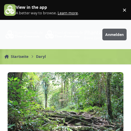
Zum Inhalt springen
View in the app
×
Di
A better way to browse.
Learn more
.
PhantaFriends.de
Anmelden
Deine Community
Startseite
Daryl