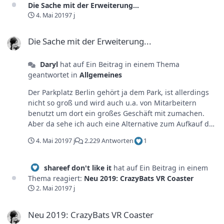
Die Sache mit der Erweiterung...
4. Mai 2019
7 j
Die Sache mit der Erweiterung...
Die Sache mit der Erweiterung...
Daryl
hat auf Ein Beitrag in einem Thema
geantwortet in
Allgemeines
Der Parkplatz Berlin gehört ja dem Park, ist allerdings
nicht so groß und wird auch u.a. von Mitarbeitern
benutzt um dort ein großes Geschäft mit zumachen.
Aber da sehe ich auch eine Alternative zum Aufkauf der
Ost-Parkplätze und zur allgemeinen Lösung des
4. Mai 2019
7 j
2.229 Antworten
1
Problems: Eine große Ausgleichsparkfläche schaffen um
die anderen zum Großteil oder sogar komplett zu
entlasten, damit der Wert sinkt.
shareef don't like it
hat auf Ein Beitrag in einem
Thema reagiert:
Neu 2019: CrazyBats VR Coaster
2. Mai 2019
7 j
Neu 2019: CrazyBats VR Coaster
Neu 2019: CrazyBats VR Coaster