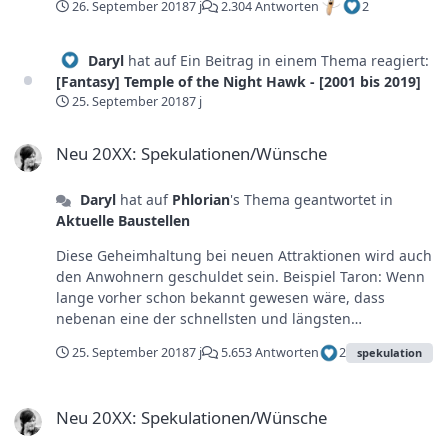
26. September 2018
7 j
2.304 Antworten
2
wie im Space Center und wurde deshalb auch einfach
nicht "alt". Dazu kommt, dass die Eurosat an einem der
Knotenpunkte im Park stand. Jeder Besucher wird dort
Daryl
hat auf Ein Beitrag in einem Thema reagiert:
mehrmals am Tag vorbeigelaufen sein und selbst an
[Fantasy] Temple of the Night Hawk - [2001 bis 2019]
eher ruhigen Tagen bildete sich dort vor allem morgens
25. September 2018
7 j
automatisch eine Schlange weil sie eben die erste
Neu 20XX: Spekulationen/Wünsche
große Attraktion für die meisten Besucher war. Ob das
Neu 20XX: Spekulationen/Wünsche
genauso gewesen wäre wenn sie wie das Space Center
abseits vom Geschehen gestanden hätte? Glaube ich
Daryl
hat auf
Phlorian
's Thema geantwortet in
nicht.
Aktuelle Baustellen
Diese Geheimhaltung bei neuen Attraktionen wird auch
den Anwohnern geschuldet sein. Beispiel Taron: Wenn
lange vorher schon bekannt gewesen wäre, dass
nebenan eine der schnellsten und längsten
Achterbahnen der Welt mit zwei Launches (also in den
25. September 2018
7 j
5.653 Antworten
2
spekulation
Augen der Anwohner= Zwei laute Abschüsse pro Minute
und das über den ganzen Tag) eröffnet, würden die
Neu 20XX: Spekulationen/Wünsche
doch schon vor Baubeginn Klagen einreichen und
Neu 20XX: Spekulationen/Wünsche
versuchen das Projekt irgendwie zu sabotieren.
Natürlich wird der Park voher diesbezüglich immer auf