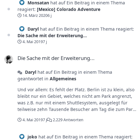
Monsatan
hat auf Ein Beitrag in einem Thema
reagiert:
[Mexico] Colorado Adventure
14. März 2020
6 j
Daryl
hat auf Ein Beitrag in einem Thema reagiert:
Die Sache mit der Erweiterung...
4. Mai 2019
7 j
Die Sache mit der Erweiterung...
Die Sache mit der Erweiterung...
Daryl
hat auf Ein Beitrag in einem Thema
geantwortet in
Allgemeines
Und vor allem: Es fehlt der Platz. Berlin ist zu klein, also
bleibt nur ein Gebiet, welches nicht am Park angrenzt,
was z.B. nur mit einem Shuttlesystem, ausgelegt für
teilweise zehn Tausende Besucher am Tag die zum Park
hin und zurück müssen, funktionieren würde. Dieses
4. Mai 2019
7 j
2.229 Antworten
Thema wurde hier auch schon oft und gerne diskutiert.
joko
hat auf Ein Beitrag in einem Thema reagiert: