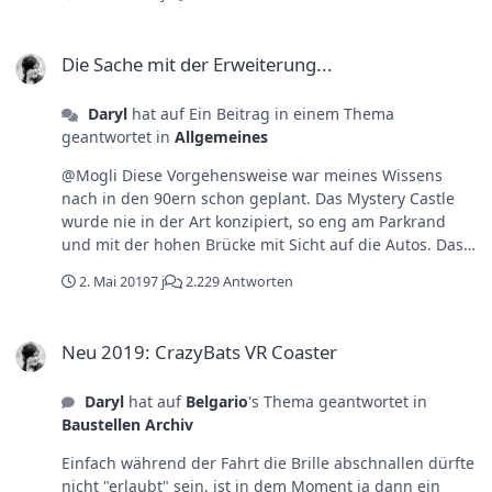
vielen Besucher geben. Muss ja nichts kosten, aber z.B.
auf die hohe Kapazität eines TotNH verzichtet, nur um
mit Zeittickets. Aber so etwas dann als große Neuheit
einem Bruchteil der Besucher VR anzubieten, mag ich
Die Sache mit der Erweiterung...
ankündigen, wenn doch nicht jeder fahren darf?
auch nicht so recht vorstellen.
Die Sache mit der Erweiterung...
Daryl
hat auf Ein Beitrag in einem Thema
geantwortet in
Allgemeines
@Mogli Diese Vorgehensweise war meines Wissens
nach in den 90ern schon geplant. Das Mystery Castle
wurde nie in der Art konzipiert, so eng am Parkrand
und mit der hohen Brücke mit Sicht auf die Autos. Das
mit den vielen Eingängen ebenso nicht für so lange
2. Mai 2019
7 j
2.229 Antworten
Zeit, zumindest der in China machte schon immer
irgendwie einen provisorischen Eindruck.
Neu 2019: CrazyBats VR Coaster
Neu 2019: CrazyBats VR Coaster
Daryl
hat auf
Belgario
's Thema geantwortet in
Baustellen Archiv
Einfach während der Fahrt die Brille abschnallen dürfte
nicht "erlaubt" sein, ist in dem Moment ja dann ein