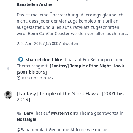
Baustellen Archiv
CrazyBats vermutlich wie in Rust erstmal zusätzlich
Geld kosten.
Das ist mal eine Überraschung. Allerdings glaube ich
nicht, dass jeder der vier Züge komplett mit Brillen
ausgestattet und alles auf CrazyBats zugeschnitten
wird. Beim CanCanCoaster werden von allen auch nur
zwei Züge für VR benutzt und da gibt es auch noch
2. April 2019
7 j
800 Antworten
einen extra Bahnhof für, der den normalen Betrieb nicht
behindert. Also eher ein Zusatzangebot, einschließlich
der nötigen (kleineren) Umbaumaßnahmen im Bahnhof
shareef don't like it
hat auf Ein Beitrag in einem
und Warteschlange.
Thema reagiert:
[Fantasy] Temple of the Night Hawk -
[2001 bis 2019]
10. Oktober 2018
7 j
[Fantasy] Temple of the Night Hawk - [2001 bis 2019]
[Fantasy] Temple of the Night Hawk - [2001 bis
2019]
Daryl
hat auf
MysteryFan
's Thema geantwortet in
Nostalgie
@Bananenblatt Genau die Abfolge wie du sie