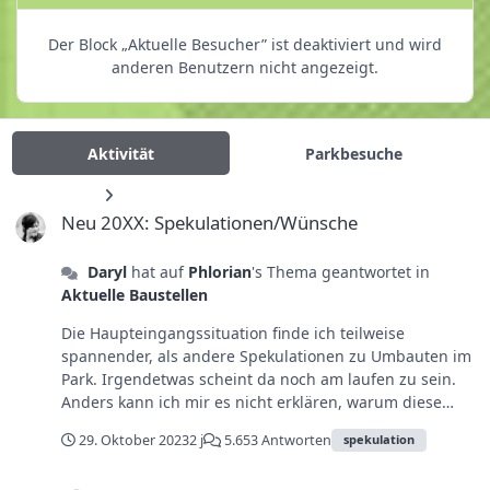
Der Block „Aktuelle Besucher” ist deaktiviert und wird
anderen Benutzern nicht angezeigt.
Aktivität
Parkbesuche
Neu 20XX: Spekulationen/Wünsche
Neu 20XX: Spekulationen/Wünsche
Daryl
hat auf
Phlorian
's Thema geantwortet in
Aktuelle Baustellen
Die Haupteingangssituation finde ich teilweise
spannender, als andere Spekulationen zu Umbauten im
Park. Irgendetwas scheint da noch am laufen zu sein.
Anders kann ich mir es nicht erklären, warum diese
provisorische Ecke hinter Kaiserplatz und Klugheim seit
29. Oktober 2023
2 j
5.653 Antworten
spekulation
über 10 Jahren immer noch darauf wartet, endlich
Besucher von den Parkplätzen in den Park zu schleusen.