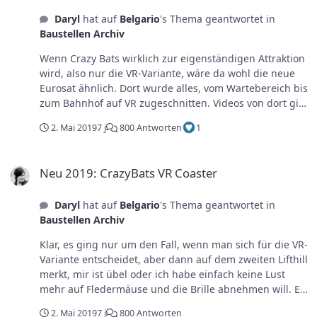
Daryl
hat auf
Belgario
's Thema geantwortet in
Baustellen Archiv
Wenn Crazy Bats wirklich zur eigenständigen Attraktion
wird, also nur die VR-Variante, wäre da wohl die neue
Eurosat ähnlich. Dort wurde alles, vom Wartebereich bis
zum Bahnhof auf VR zugeschnitten. Videos von dort gibt
es auch. Vielleicht kann hier jemand einen aktuellen
2. Mai 2019
7 j
800 Antworten
1
Bericht über die Abfertigung bzw. die Wartezeiten
geben. Zumindest hörte ich immer nur von sehr langem
Neu 2019: CrazyBats VR Coaster
Warten und technischen Problemen trotz guten
Neu 2019: CrazyBats VR Coaster
Vorbereitungen mit den Brillen, Zeittickets und Zutritt
für 6 Euro. Wenn dort also immer nur ein Zug oder
Daryl
hat auf
Belgario
's Thema geantwortet in
maximal zwei mit VR-Gästen losgeschickt wird plus die
Baustellen Archiv
längeren Abfertigungszeiten und zum einen auch die
Räumlichkeiten und die längere Fahrstrecke des TotNH
Klar, es ging nur um den Fall, wenn man sich für die VR-
bedenkt, muss man nicht viel herumrechnen um zu
Variante entscheidet, aber dann auf dem zweiten Lifthill
erkennen, dass man nicht sehr viele Fahrgäste
merkt, mir ist übel oder ich habe einfach keine Lust
abfertigen kann und dies nur als Zusatz, nicht als
mehr auf Fledermäuse und die Brille abnehmen will. Es
eigenständige, als Neuheit präsentierte Attraktion
müsste aber zumindest etwas zur Regulierung der
funktioniert. Und das man gerade in der Sommerzeit
2. Mai 2019
7 j
800 Antworten