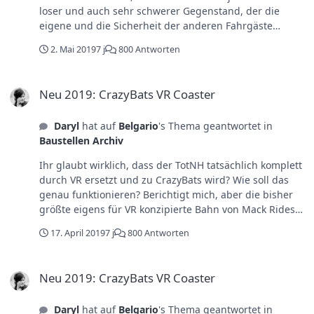
loser und auch sehr schwerer Gegenstand, der die
eigene und die Sicherheit der anderen Fahrgäste
beeinträchtigen könnte (so nen Gerät will ich nicht
2. Mai 2019
7 j
800 Antworten
gegen Kopf geknallt bekommen). Das finde ich beim
TotNH auch sehr problematisch, da die Fahrt sehr viel
Neu 2019: CrazyBats VR Coaster
länger dauert als die eher kurzen Rides im EP, was viele
Neu 2019: CrazyBats VR Coaster
dazu bringen könnte, z.B. wegen technischer Fehler
und die daraus entstehende Übelkeit die Brille absetzen
Daryl
hat auf
Belgario
's Thema geantwortet in
zu wollen. Die Farbänderung wird sich bestimmt auch
Baustellen Archiv
durch die inneren Wartebereich ziehen, vielleicht auch
mit netten Wandbemalungen (hatte man ja damals im
Ihr glaubt wirklich, dass der TotNH tatsächlich komplett
RfA auch ganz gut hinbekommen), so viel traue ich den
durch VR ersetzt und zu CrazyBats wird? Wie soll das
Verantwortlichen schon zu. Die größte und
genau funktionieren? Berichtigt mich, aber die bisher
interessanteste Frage bleibt für mich dennoch, wie das
größte eigens für VR konzipierte Bahn von Mack Rides
ganze organisatorisch ablaufen wird.
wird der CanCanCoaster sein. Bin den leider noch nicht
17. April 2019
7 j
800 Antworten
gefahren (nur die Ergänzungen im restlichen Park),
aber dort fahren zwei Züge und es gibt trotzdem
Neu 2019: CrazyBats VR Coaster
Probleme und hohe Wartezeiten und das Teil kostet
Neu 2019: CrazyBats VR Coaster
auch noch Geld. Wie soll das bei den Gegebenheiten im
TotNH und dem Neuheitenbonus ohne großes Chaos
Daryl
hat auf
Belgario
's Thema geantwortet in
realisiert werden? Allein zur Besucherregulierung wird