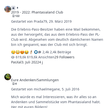
2019 - 2022: Phantasialand Club
2019 - 2022: Phantasialand Club
122
Gestartet von
Prada79
,
29. März 2019
Die Erlebnis-Pass-Besitzer haben eine Mail bekommen,
aus der hervorgeht, das aus dem Erlebnis-Pass der PL-
Club wird. Abgesehen vom deutlich dämlicheren Namen
bin ich gespannt, was der Club mit sich bringt.
2,4k Beiträge
619,6k Ansichten
29 Followers
PasXal
3. Juli 2022
4 j
Eure Andenken/Sammlungen
Eure Andenken/Sammlungen
4
Gestartet von
michaelmegane
,
5. Juli 2016
Mich würde es mal Interessieren, was ihr alles so an
Andenken und Sammelstücke vom Phantasialand habt.
Her mit euren Bildern!