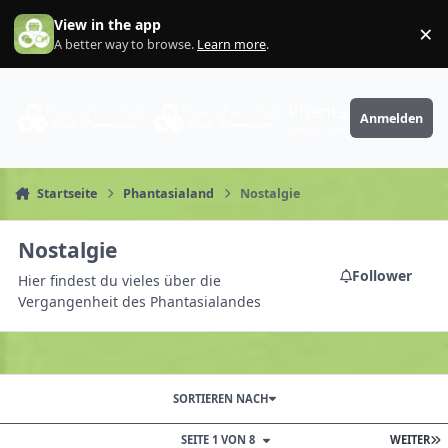
Zum Inhalt springen
View in the app
×
Di
A better way to browse.
Learn more
.
PhantaFriends.de
Anmelden
Deine Community
Startseite
Phantasialand
Nostalgie
Nostalgie
Follower
Hier findest du vieles über die
Vergangenheit des Phantasialandes
SORTIEREN NACH
SEITE 1 VON 8
WEITER