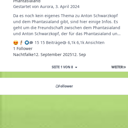
Phantasialand
Gestartet von
Aurora
,
3. April 2024
Da es noch kein eigenes Thema zu Anton Schwarzkopf
und dem Phantasialand gibt, sind hier einige Infos. Es
geht um die Freundschaft zwischen dem Phantasialand
und Anton Schwarzkopf, der für das Phantasialand und
Gottlieb Löffelhardt viele Attraktionen baute, genauer
15 Beiträge
6,1k Ansichten
gesagt die Fahrsysteme für die Bahnen. Anton
1 Follower
Schwarzkopf war einer der größten Konstrukteure und
Nachtfalke
12. September 2025
12. Sep
Erbauer von Achterbahnen in der Geschichte und lebte
von 1924 bis 2001. Schwarzkopf neigte dazu, lieber
SEITE 1 VON 8
WEITER
etwas stabiler, als zu schwach zu bauen. Vielleicht hätte
Schwarzkopf noch weitere Achterbahnen und
Fahrsysteme für das Phantasialand konstruiert, wenn
Follower
das Drama um seine Firma nicht gewesen wäre …