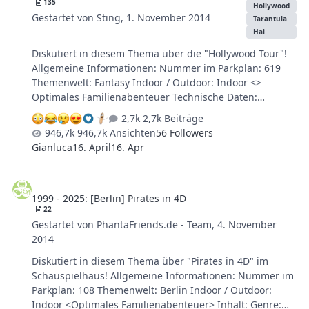
135
Hollywood
Gestartet von
Sting
,
1. November 2014
Tarantula
Hai
Diskutiert in diesem Thema über die "Hollywood Tour"!
Allgemeine Informationen: Nummer im Parkplan: 619
Themenwelt: Fantasy Indoor / Outdoor: Indoor <>
Optimales Familienabenteuer Technische Daten:
Baujahr: 1990 Hersteller: Intamin AG Typ: Themenfahrt
2,7k Beiträge
Länge: 340 m Kapazität: 2400 Personen / Std. Fahrzeit:
946,7k Ansichten
56 Followers
8:00 Min. Boote / Sitze: Anzahl der Boote: 15 Personen
Gianluca
16. April
16. Apr
pro Boot: 20 Personen pro Sitzreihe: 4 Rückhaltesystem:
Bügel zum Festhalten Sicherheit: Empfehlung: nicht
1999 - 2025: [Berlin] Pirates in 4D
unter 1,00 m Hinweis: In dieser Attraktion können sich
1999 - 2025: [Berlin] Pirates in 4D
kleine Kinder ängstigen! Beschreibung: "Die spannende
22
Flussfahrt lässt Sie mit den Größen der Traumfabrik auf
Gestartet von
PhantaFriends.de - Team
,
4. November
Tuchfühlung gehen."
2014
Diskutiert in diesem Thema über "Pirates in 4D" im
Schauspielhaus! Allgemeine Informationen: Nummer im
Parkplan: 108 Themenwelt: Berlin Indoor / Outdoor:
Indoor <Optimales Familienabenteuer> Inhalt: Genre: