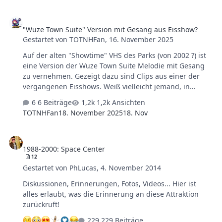
Exponaten eines ehemaligen Minigolfplatzes im PhL
"Wuze Town Suite" Version mit Gesang aus Eisshow?
bestückt worden sei und das rote Eingangstor das erste
"Wuze Town Suite" Version mit Gesang aus Eisshow?
Eingangstor vom PhL gewesen sei. Hier die Fotos meines
Gestartet von
TOTNHFan
,
16. November 2025
Kollegen mit dessen freundlicher Genehmigung: Von
einem Minigolfplatz im PhL hatte ich noch nie gehört.
Auf der alten "Showtime" VHS des Parks (von 2002 ?) ist
Eine schnelle Recherche ergab, dass es sich dabei a…
eine Version der Wuze Town Suite Melodie mit Gesang
zu vernehmen. Gezeigt dazu sind Clips aus einer der
vergangenen Eisshows. Weiß vielleicht jemand, in
welcher Show der Track zu hören war? Auf jedenfall ein
6 Beiträge
1,2k Ansichten
sehr, sehr schönes Stück das in Vergessenheit geraten
TOTNHFan
18. November 2025
18. Nov
ist... ...nunja, ich habe versucht die Audiospur der VHS-
Aufnahme die mir zugeschickt wurde so gut es ging von
1988-2000: Space Center
Störgeräuschen und Tonaussetzern zu befreien. Ein
1988-2000: Space Center
kleiner Ausschnitt zur Auffrischung in geringer Qualität
12
(Den "vollen" Track werde ich Sicherheitshalber mal
Gestartet von
PhLucas
,
4. November 2014
nicht ohne weiteres teilen. Wobei der ohnehin auch auf
der VHS nahtlos in die nächste S…
Diskussionen, Erinnerungen, Fotos, Videos... Hier ist
alles erlaubt, was die Erinnerung an diese Attraktion
zurückruft!
229 Beiträge