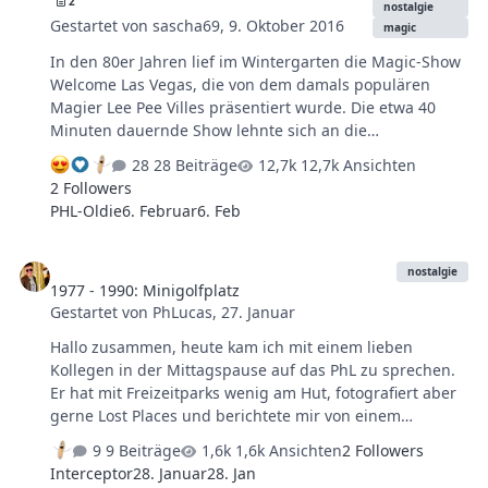
2
nostalgie
Gestartet von
sascha69
,
9. Oktober 2016
magic
In den 80er Jahren lief im Wintergarten die Magic-Show
Welcome Las Vegas, die von dem damals populären
Magier Lee Pee Villes präsentiert wurde. Die etwa 40
Minuten dauernde Show lehnte sich an die
Vorstellungen von Siegfried und Roy aus den USA an,
28 Beiträge
12,7k Ansichten
die dort großartige erfolge feierten. Die Show war sehr
2 Followers
pompös angelegt und mit den Phantasialand Shwo
PHL-Oldie
6. Februar
6. Feb
Dancers absolut sehenswert. Aufwendige Tricks mit
lebenden Tigern und einer Live-Band ließen die Show zu
1977 - 1990: Minigolfplatz
einem Erlebnis werden. Im Rahmen einer
nostalgie
1977 - 1990: Minigolfplatz
Sondersendung wurde die Show auch im ZDF gezeigt,
Gestartet von
PhLucas
,
27. Januar
man kann dieser dort unter dem Titel "Zauber der
Magie" bestellen.
Hallo zusammen, heute kam ich mit einem lieben
Kollegen in der Mittagspause auf das PhL zu sprechen.
Er hat mit Freizeitparks wenig am Hut, fotografiert aber
gerne Lost Places und berichtete mir von einem
seinerzeit verlassenen Minigolfplatz, dessen Pächter er
9 Beiträge
1,6k Ansichten
2 Followers
dort 2021 begegnete und mit dem er ins Gespräch kam.
Interceptor
28. Januar
28. Jan
Der Pächter gab an, dass der Minigolfplatz mit