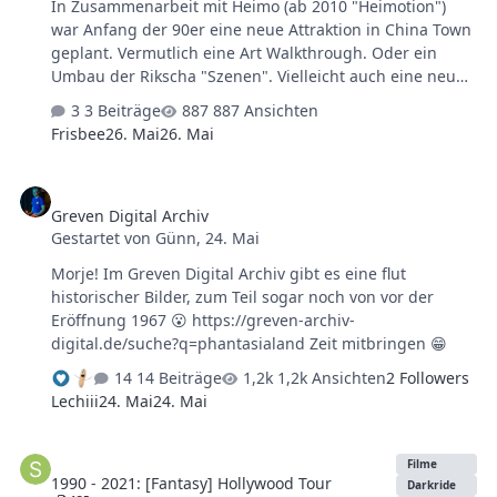
In Zusammenarbeit mit Heimo (ab 2010 "Heimotion")
war Anfang der 90er eine neue Attraktion in China Town
geplant. Vermutlich eine Art Walkthrough. Oder ein
Umbau der Rikscha "Szenen". Vielleicht auch eine neue
Show für das Tanakra-Theater? Wer weiß... Leider darf
3 Beiträge
887 Ansichten
ich die mir vorliegende Konzeptzeichnung aus "Szene 6"
Frisbee
26. Mai
26. Mai
nicht teilen, aber die Zeichnung ist datiert auf den
27.08.1992 unter dem eigenartigen Titel "Golder". 🤔 Zu
Greven Digital Archiv
sehen ist eine Art kleiner Thronsaal, bei der eine
Greven Digital Archiv
dämonisch anwirkende Figur auf dem Thron sitzt, in der
Gestartet von
Günn
,
24. Mai
Mitte des Saals ist eine Kugel zu sehen, die von
Flammen umschlossen ist und über ihrem Sockel zu
Morje! Im Greven Digital Archiv gibt es eine flut
schweben scheint. rings herum sind vier weitere …
historischer Bilder, zum Teil sogar noch von vor der
Eröffnung 1967 😮 https://greven-archiv-
digital.de/suche?q=phantasialand Zeit mitbringen 😁
14 Beiträge
1,2k Ansichten
2 Followers
Lechiii
24. Mai
24. Mai
1990 - 2021: [Fantasy] Hollywood Tour
Filme
1990 - 2021: [Fantasy] Hollywood Tour
Darkride