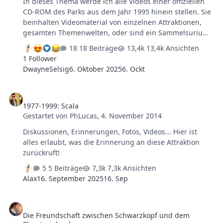
In dieses Thema werde ich alle Videos einer offiziellen
CD-ROM des Parks aus dem Jahr 1995 hinein stellen. Sie
beinhalten Videomaterial von einzelnen Attraktionen,
gesamten Themenwelten, oder sind ein Sammelsurium
an verschiedenen Dingen aus dem Park damals. Die
18 Beiträge
13,4k Ansichten
einzelnen Videos werde ich zur Vollständigkeit auch
1 Follower
nochmal in den passenden Threads im Bereich
DwayneSelsig
6. Oktober 2025
6. Ockt
,,Nostalgie'' hinzufügen.
1977-1999: Scala
1977-1999: Scala
Gestartet von
PhLucas
,
4. November 2014
Diskussionen, Erinnerungen, Fotos, Videos... Hier ist
alles erlaubt, was die Erinnerung an diese Attraktion
zurückruft!
5 Beiträge
7,3k Ansichten
Alax
16. September 2025
16. Sep
Die Freundschaft zwischen Schwarzkopf und dem Phantasialand
Die Freundschaft zwischen Schwarzkopf und dem