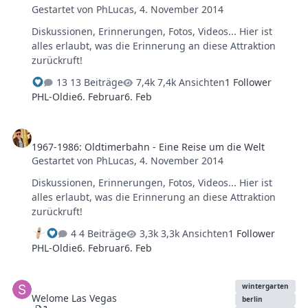
Gestartet von
PhLucas
,
4. November 2014
Tiefen des Meeres zum sagenumworbenen Inselreich
Atlantis."
Diskussionen, Erinnerungen, Fotos, Videos... Hier ist
alles erlaubt, was die Erinnerung an diese Attraktion
zurückruft!
13 Beiträge
7,4k Ansichten
1 Follower
PHL-Oldie
6. Februar
6. Feb
1967-1986: Oldtimerbahn - Eine Reise um die Welt
1967-1986: Oldtimerbahn - Eine Reise um die Welt
Gestartet von
PhLucas
,
4. November 2014
Diskussionen, Erinnerungen, Fotos, Videos... Hier ist
alles erlaubt, was die Erinnerung an diese Attraktion
zurückruft!
4 Beiträge
3,3k Ansichten
1 Follower
PHL-Oldie
6. Februar
6. Feb
Welome Las Vegas
wintergarten
Welome Las Vegas
berlin