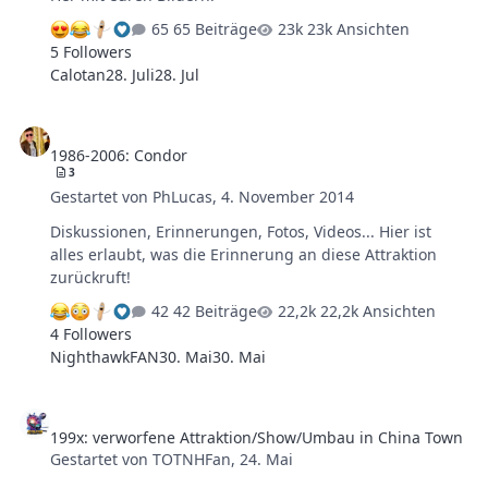
65 Beiträge
23k Ansichten
5 Followers
Calotan
28. Juli
28. Jul
1986-2006: Condor
1986-2006: Condor
3
Gestartet von
PhLucas
,
4. November 2014
Diskussionen, Erinnerungen, Fotos, Videos... Hier ist
alles erlaubt, was die Erinnerung an diese Attraktion
zurückruft!
42 Beiträge
22,2k Ansichten
4 Followers
NighthawkFAN
30. Mai
30. Mai
199x: verworfene Attraktion/Show/Umbau in China Town
199x: verworfene Attraktion/Show/Umbau in China Town
Gestartet von
TOTNHFan
,
24. Mai