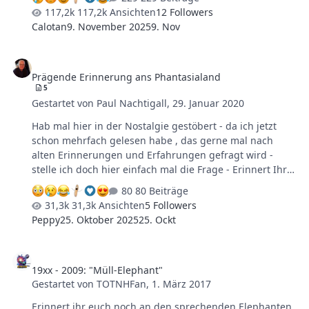
117,2k Ansichten
12 Followers
Calotan
9. November 2025
9. Nov
Prägende Erinnerung ans Phantasialand
Prägende Erinnerung ans Phantasialand
5
Gestartet von
Paul Nachtigall
,
29. Januar 2020
Hab mal hier in der Nostalgie gestöbert - da ich jetzt
schon mehrfach gelesen habe , das gerne mal nach
alten Erinnerungen und Erfahrungen gefragt wird -
stelle ich doch hier einfach mal die Frage - Erinnert Ihr
Euch an eure ersten Eindrücke und Erfahrungen aus
80 Beiträge
dem Phantasialand ? Wann in etwa war das ? Und was
31,3k Ansichten
5 Followers
ist Euch dabei als so Phantasialand prägend in
Peppy
25. Oktober 2025
25. Ockt
Erinnerung geblieben , das Ihr heute Fans/Freunde
dieses tollen Freizeitparks seit ?! Meine erste und
19xx - 2009: "Müll-Elephant"
wirklich prägende Erfahrung war ca 1983 der Besuch
19xx - 2009: "Müll-Elephant"
des Phantasialand mit meinen Eltern - ich war damals
Gestartet von
TOTNHFan
,
1. März 2017
gerade 13 Jahre alt - und der erste Weg führte meinen
Vater bei jedem unserer 2-3 Besuche pro Jahr im…
Erinnert ihr euch noch an den sprechenden Elephanten