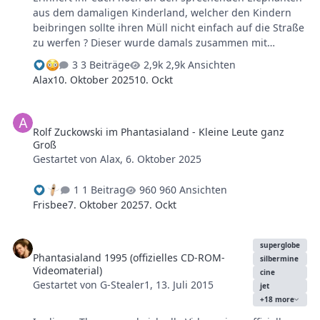
aus dem damaligen Kinderland, welcher den Kindern
beibringen sollte ihren Müll nicht einfach auf die Straße
zu werfen ? Dieser wurde damals zusammen mit
Efteling nach dem Vorbild derer "Holle Bolle Gijs"
3 Beiträge
2,9k Ansichten
erbaut: bei 2:58 zu erfahren. Man lernt nie aus. Schade,
Alax
10. Oktober 2025
10. Ockt
dass er nach dem Abriss nicht zurück nach Kaatsheuvel
gefunden hat.
Rolf Zuckowski im Phantasialand - Kleine Leute ganz Groß
Rolf Zuckowski im Phantasialand - Kleine Leute ganz
Groß
Gestartet von
Alax
,
6. Oktober 2025
1 Beitrag
960 Ansichten
Frisbee
7. Oktober 2025
7. Ockt
Phantasialand 1995 (offizielles CD-ROM-Videomaterial)
superglobe
Phantasialand 1995 (offizielles CD-ROM-
silbermine
Videomaterial)
cine
Gestartet von
G-Stealer1
,
13. Juli 2015
jet
+18 more