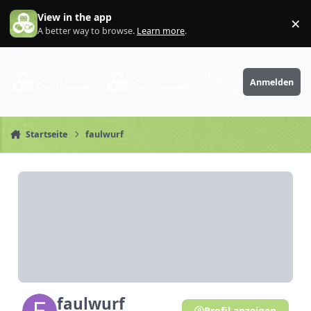
Zum Inhalt springen
View in the app
×
Di
A better way to browse.
Learn more
.
PhantaFriends.de
Anmelden
Deine Community
Startseite
faulwurf
faulwurf
Profil anzeigen