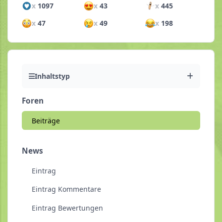
x
1097
x
43
x
445
x
47
x
49
x
198
Inhaltstyp
Foren
Beiträge
News
Eintrag
Eintrag Kommentare
Eintrag Bewertungen