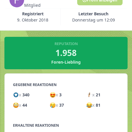
Mitglied
Registriert
Letzter Besuch
9. Oktober 2018
Donnerstag um 12:09
REPUTATION
1.958
Foren-Liebling
GEGEBENE REAKTIONEN
x
340
x
3
x
21
x
44
x
37
x
81
ERHALTENE REAKTIONEN