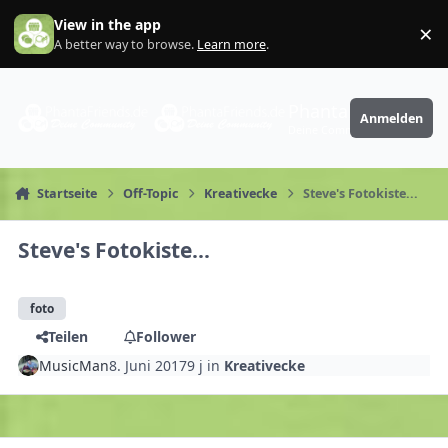
Zum Inhalt springen
View in the app
×
Di
A better way to browse.
Learn more
.
PhantaFriends.de
Anmelden
Deine Community
Startseite
Off-Topic
Kreativecke
Steve's Fotokiste...
Steve's Fotokiste...
foto
Teilen
Follower
MusicMan
8. Juni 2017
9 j
in
Kreativecke