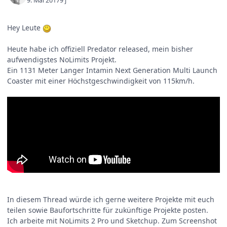
9. Mai 2017
9 j
Hey Leute
Heute habe ich offiziell Predator released, mein bisher
aufwendigstes NoLimits Projekt.
Ein 1131 Meter Langer Intamin Next Generation Multi Launch
Coaster mit einer Höchstgeschwindigkeit von 115km/h.
In diesem Thread würde ich gerne weitere Projekte mit euch
teilen sowie Baufortschritte für zukünftige Projekte posten.
Ich arbeite mit NoLimits 2 Pro und Sketchup. Zum Screenshot