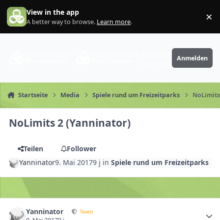
Zum Inhalt springen
View in the app
×
Di
A better way to browse.
Learn more
.
PhantaFriends.de
Anmelden
Deine Community
Startseite
Media
Spiele rund um Freizeitparks
NoLimits
NoLimits 2 (Yanninator)
Teilen
Follower
Yanninator
9. Mai 2017
9 j
in
Spiele rund um Freizeitparks
Yanninator
Team