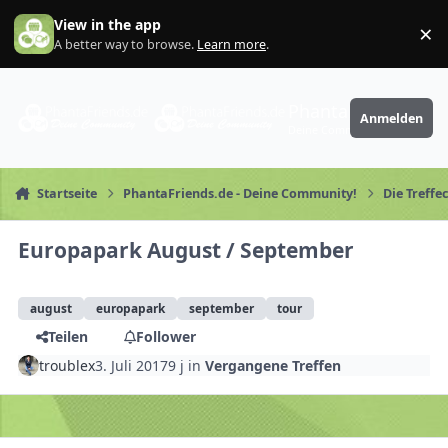
Zum Inhalt springen
View in the app
×
Di
A better way to browse.
Learn more
.
PhantaFriends.de
Anmelden
Deine Community
Startseite
PhantaFriends.de - Deine Community!
Die Treffe
Europapark August / September
august
europapark
september
tour
Teilen
Follower
troublex
3. Juli 2017
9 j
in
Vergangene Treffen