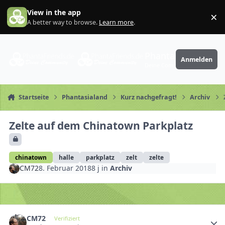
Zum Inhalt springen
View in the app
×
Di
A better way to browse.
Learn more
.
PhantaFriends.de
Anmelden
Deine Community
Startseite
Phantasialand
Kurz nachgefragt!
Archiv
Zelte auf dem Chinatown Parkplatz
chinatown
halle
parkplatz
zelt
zelte
CM72
8. Februar 2018
8 j
in
Archiv
CM72
Verifiziert