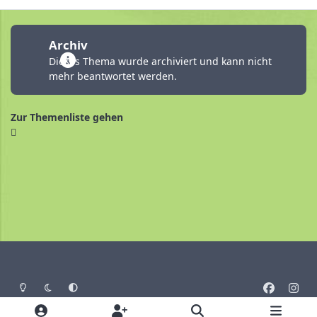
Archiv
Dieses Thema wurde archiviert und kann nicht
mehr beantwortet werden.
Zur Themenliste gehen
Heller Modus
Dunkler Modus
Systemeinstellung
f
i
a
n
Sprache
Design
Datenschutz
Cookies