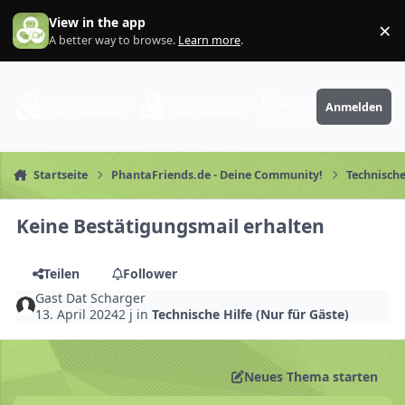
Zum Inhalt springen
View in the app
×
Di
A better way to browse.
Learn more
.
PhantaFriends.de
Anmelden
Deine Community
Startseite
PhantaFriends.de - Deine Community!
Technische
Keine Bestätigungsmail erhalten
Teilen
Follower
Gast Dat Scharger
13. April 2024
2 j
in
Technische Hilfe (Nur für Gäste)
Neues Thema starten