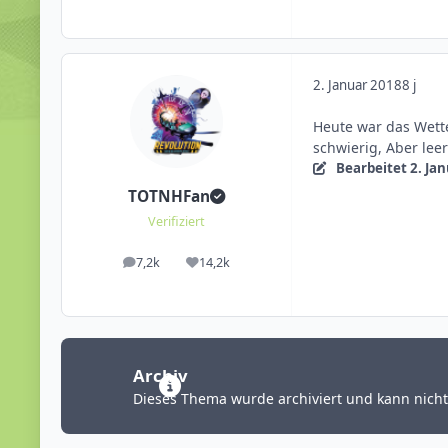
2. Januar 2018
8 j
Heute war das Wette
schwierig, Aber leer
Bearbeitet
2. Ja
TOTNHFan
Verifiziert
7,2k
14,2k
Beiträge
Reputation
Archiv
Dieses Thema wurde archiviert und kann nich