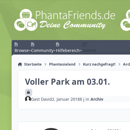
Zum Inhalt springen
Browse
Community
Hilfebereich
Galerie
Startseite
Phantasialand
Kurz nachgefragt!
Arc
Voller Park am 03.01.
Gast David
2. Januar 2018
8 j
in
Archiv