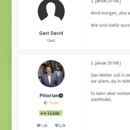
2. Januar 2018
8 j
Wird morgen, also a
Wie sind dafür eure
Gast David
Gast
2. Januar 2018
8 j
Das Wetter soll in 
vor allem, da in NRW
Es kann aber vorko
Phlorian
stattfindet.
Team
1,2k
2,2k
Beiträge
Reputation