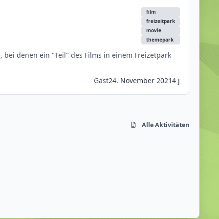
film
freizeitpark
movie
themepark
Gast
24. November 2021
4 j
Alle Aktivitäten