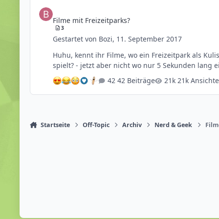
Filme mit Freizeitparks?
Filme mit Freizeitparks?
3
Gestartet von
Bozi
,
11. September 2017
Huhu, kennt ihr Filme, wo ein Freizeitpark als Kulisse genommen wird? Ich meine keine Dokus sondern richtige Filme, bei denen ein "Teil" des Films in einem Freizetpark
spielt? - jetzt aber nicht wo nur 5 Sekunden lang
42 Beiträge
21k Ansicht
Startseite
Off-Topic
Archiv
Nerd & Geek
Film