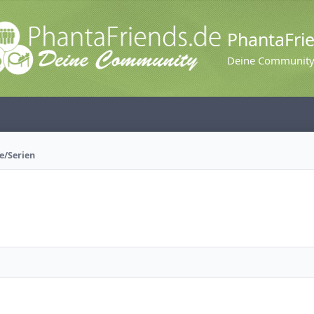
PhantaFri
Deine Communit
e/Serien