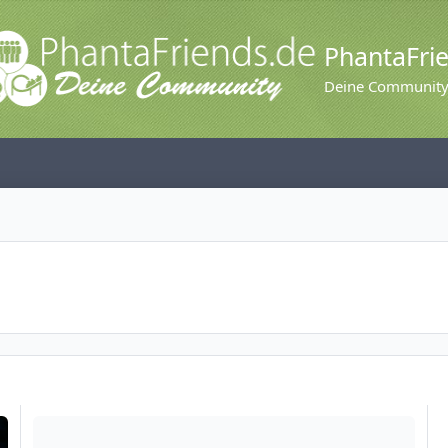
PhantaFri
Deine Communit
Movie Park Gemany - Ein Tagesbericht