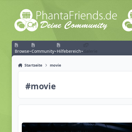
Zum Inhalt springen
Browse
Community
Hilfebereich
Galerie
Startseite
movie
#
movie
Filme mit Freizeitparks?