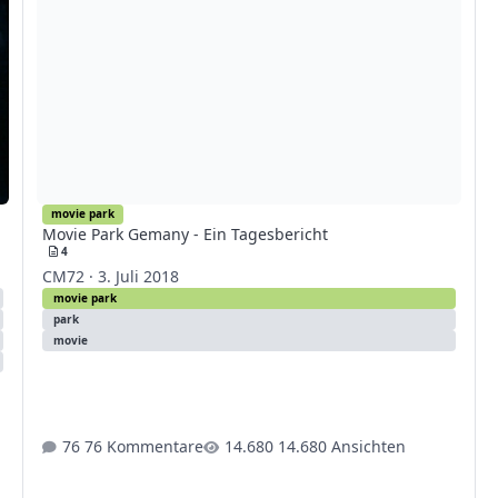
movie park
Movie Park Gemany - Ein Tagesbericht
4
CM72
·
3. Juli 2018
movie park
park
movie
76 Kommentare
14.680 Ansichten