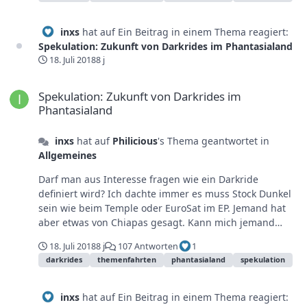
inxs
hat auf Ein Beitrag in einem Thema reagiert:
Spekulation: Zukunft von Darkrides im Phantasialand
18. Juli 2018
8 j
Spekulation: Zukunft von Darkrides im Phantasialand
Spekulation: Zukunft von Darkrides im
Phantasialand
inxs
hat auf
Philicious
's Thema geantwortet in
Allgemeines
Darf man aus Interesse fragen wie ein Darkride
definiert wird? Ich dachte immer es muss Stock Dunkel
sein wie beim Temple oder EuroSat im EP. Jemand hat
aber etwas von Chiapas gesagt. Kann mich jemand
aufklären?
18. Juli 2018
8 j
107 Antworten
1
darkrides
themenfahrten
phantasialand
spekulation
inxs
hat auf Ein Beitrag in einem Thema reagiert: