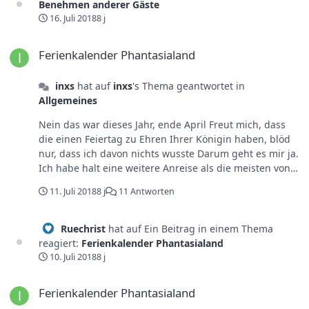
Benehmen anderer Gäste
16. Juli 2018
8 j
Ferienkalender Phantasialand
Ferienkalender Phantasialand
inxs
hat auf
inxs
's Thema geantwortet in
Allgemeines
Nein das war dieses Jahr, ende April Freut mich, dass
die einen Feiertag zu Ehren Ihrer Königin haben, blöd
nur, dass ich davon nichts wusste Darum geht es mir ja.
Ich habe halt eine weitere Anreise als die meisten von
euch. Ich komme aus Tübingen, da ist natürlich der
11. Juli 2018
8 j
11 Antworten
Europapark deutlich näher, aber das Phantasialand
spielt meiner Meinung in einer anderen Liga ? Ja die
Seiten kenne ich auch, das Problem ist nur du musst dir
Ruechrist
hat auf Ein Beitrag in einem Thema
alles einzeln zusammen suchen. Genau so, und dann
reagiert:
Ferienkalender Phantasialand
würde man Quasi eine Ferien/Feiertagsdichte haben.
10. Juli 2018
8 j
Dazu noch Infos wann es ERT gibt und 1für2 etc. Das
Ferienkalender Phantasialand
wäre Mega. Vielleicht muss ich mir einfach selbst einen
Ferienkalender Phantasialand
machen. Richtig cool wäre dann noch anhand der