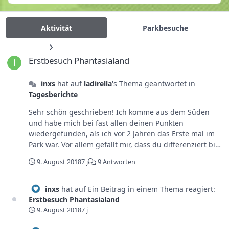
Aktivität
Parkbesuche
Erstbesuch Phantasialand
Erstbesuch Phantasialand
inxs
hat auf
ladirella
's Thema geantwortet in
Tagesberichte
Sehr schön geschrieben! Ich komme aus dem Süden
und habe mich bei fast allen deinen Punkten
wiedergefunden, als ich vor 2 Jahren das Erste mal im
Park war. Vor allem gefällt mir, dass du differenziert bist
und in keine weise überschwänglich. Das macht deinen
9. August 2018
7 j
9 Antworten
Bericht sehr authentisch! Grüße Jonny
inxs
hat auf Ein Beitrag in einem Thema reagiert:
Erstbesuch Phantasialand
9. August 2018
7 j