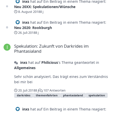
inxs
hat auf Ein Beitrag in einem Thema reagiert:
Neu 20XX: Spekulationen/Wünsche
8. August 2018
8 j
inxs
hat auf Ein Beitrag in einem Thema reagiert:
Neu 2020: Rookburgh
26. Juli 2018
8 j
Spekulation: Zukunft von Darkrides im Phantasialand
Spekulation: Zukunft von Darkrides im
Phantasialand
inxs
hat auf
Philicious
's Thema geantwortet in
Allgemeines
Sehr schön analysiert. Das trägt eines zum Verständnis
bei mir bei
20. Juli 2018
8 j
107 Antworten
darkrides
themenfahrten
phantasialand
spekulation
inxs
hat auf Ein Beitrag in einem Thema reagiert: