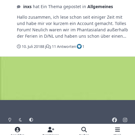
Besucherzahlen, Feiertage, Wetter etc. und Machine
inxs
hat Ein Thema gepostet in
Allgemeines
Learning Prognosen zu erstellen, aber ich glaube das
dürfte man hier nicht posten
Hallo zusammen, ich lese schon seit einiger Zeit mit
und habe mir vor kurzem ein Account gemacht. Tolles
Forum! Neulich waren wir im Phantasialand außerhalb
der Ferien in D/NL und haben uns schon über einen
leeren Tag gefreut. Vor Ort haben wir dann aber
10. Juli 2018
8 j
11 Antworten
1
erfahren, dass Königinnen Tag in NL ist Meine Frage
daher, gibt es eine Übersicht über die Ferien und
Feiertage in D/NL und evtl. auch 2 für 1 Aktionen etc?
Die meisten Webseiten sind sehr unübersichtlich und
man kann immer nur ein Land auf einmal anschauen.
Grüße Jonny
Heller Modus
Dunkler Modus
Systemeinstellung
f
i
a
n
Sprache
Design
Datenschutz
Cookies
c
s