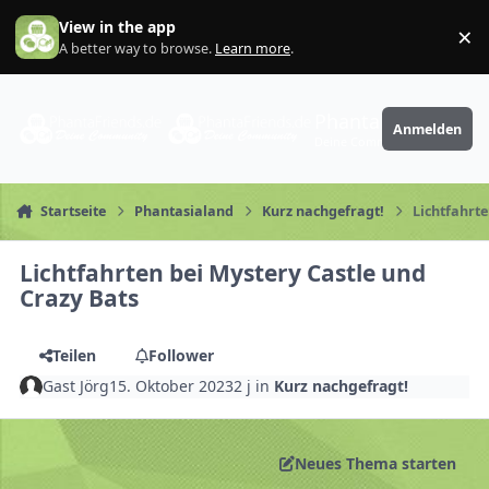
Zum Inhalt springen
View in the app
×
Di
A better way to browse.
Learn more
.
PhantaFriends.de
Anmelden
Deine Community
Startseite
Phantasialand
Kurz nachgefragt!
Lichtfahrte
Lichtfahrten bei Mystery Castle und
Crazy Bats
Teilen
Follower
Gast Jörg
15. Oktober 2023
2 j
in
Kurz nachgefragt!
Neues Thema starten