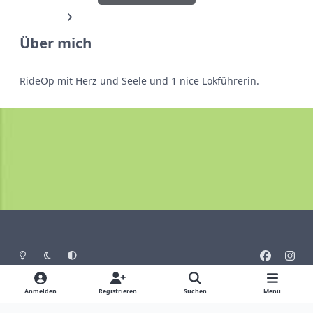
Über mich
RideOp mit Herz und Seele und 1 nice Lokführerin.
Heller Modus
Dunkler Modus
Systemeinstellung
f
i
a
n
Sprache
Design
Datenschutz
Cookies
c
s
Anmelden
Registrieren
Suchen
Menü
Impressum
e
t