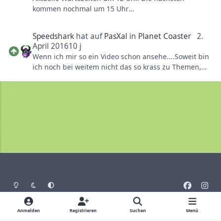
1 x Honig, 1 Ei , 1 O-Saft und eine Kaffeespezialität
kommen nochmal um 15 Uhr
nach Wahl.
Gesendet von LENNY2 und benutzt die
PhantaFriends.de App
Es gibt dann noch das Frühstück mit Wurst.- oder
Speedshark
hat auf
PasXal
in
Planet Coaster
2.
Käsespezialitäten oder das Süße mit Croissants.
April 2016
10 j
Wenn ich mir so ein Video schon ansehe....Soweit bin
ich noch bei weitem nicht das so krass zu Themen,
aber das geht in Planet Coaster recht einfach...
Da ich schon RollerCoasterTycoon World gespielt
habe muss ich sagen, Planet Coaster wird das "Duell"
gewinnen...
Heller Modus
Dunkler Modus
Systemeinstellung
f
i
a
n
Sprache
Design
Datenschutz
Cookies
c
s
Anmelden
Registrieren
Suchen
Menü
Impressum
e
t