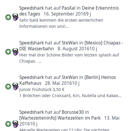
von mir selbst. Ich habe den Park auch hochgeladen
Speedshark
hat auf
PasXal
in
Deine Erkenntnis
wenn ihr mal reinschauen wollt.
des Tages
16. September 2016
9 j
Sehr bald kommen die ersten winterlichen
Grüße, TurboDS
Informationen von uns!
So schnell kommt kein/e Nacht/Abend mehr wie
Fast vergessen, an einem gemeinsamen Nachbau
diese...
Projekt hätte ich auch Interesse.
Speedshark
hat auf
SteWan
in
[Mexico] Chiapas -
DIE Wasserbahn
8. August 2016
10 j
Hier mal drei Schöne Bilder vom letzten splash auf
Chiapas.
Speedshark
hat auf
SteWan
in
[Berlin] Heinos
Kaffehaus
28. Mai 2016
10 j
Junior Frühstück 3,50 €
1 Brötchen oder Croissant, Kiri, Nutella und Kakao
oder Saft.
Speedshark
hat auf
Borusse30
in
Bunte Auswahl 8,50 €
[Wartezeiteninfo] Wartezeiten im Park
13. Mai
2 Brötchen, 1 Brezel, Butter, 2 Scheiben Schinken,
2016
10 j
2 Scheiben Käse, Camembert, 2 x Fruchtaufstrich ,
Aktuelle Wartezeiten um 12 Uhr. Die nächsten