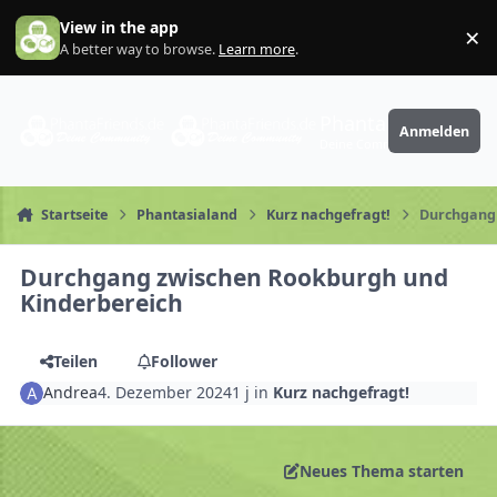
Zum Inhalt springen
View in the app
×
Di
A better way to browse.
Learn more
.
PhantaFriends.de
Anmelden
Deine Community
Startseite
Phantasialand
Kurz nachgefragt!
Durchgang 
Durchgang zwischen Rookburgh und
Kinderbereich
Teilen
Follower
Andrea
4. Dezember 2024
1 j
in
Kurz nachgefragt!
Neues Thema starten