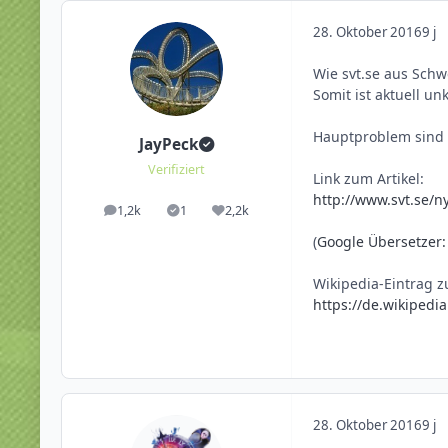
28. Oktober 2016
9 j
Wie svt.se aus Sch
Somit ist aktuell u
Hauptproblem sind 
JayPeck
Verifiziert
Link zum Artikel:
http://www.svt.se/n
1,2k
1
2,2k
Beiträge
Lösungen
Reputation
(
Google Übersetzer: 
Wikipedia-Eintrag zu
https://de.wikipedia
28. Oktober 2016
9 j