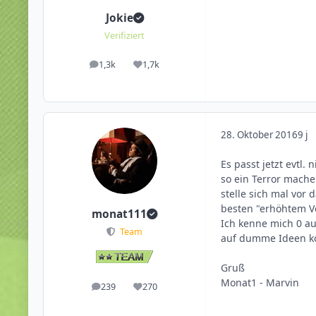
Jokie
Verifiziert
1,3k
1,7k
Beiträge
Reputation
28. Oktober 2016
9 j
Es passt jetzt evtl
so ein Terror mach
stelle sich mal vor
besten "erhöhtem Ve
monat111
Ich kenne mich 0 au
Team
auf dumme Ideen k
Gruß
Monat1 - Marvin
239
270
Beiträge
Reputation