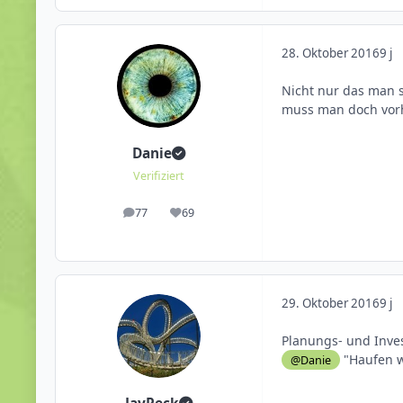
28. Oktober 2016
9 j
Nicht nur das man si
muss man doch vorh
Danie
Verifiziert
77
69
Beiträge
Reputation
29. Oktober 2016
9 j
Planungs- und Inves
"Haufen w
@Danie