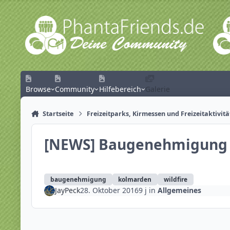
Zum Inhalt springen
Browse
Community
Hilfebereich
Galerie
Startseite
Freizeitparks, Kirmessen und Freizeitaktivit
[NEWS] Baugenehmigung f
baugenehmigung
kolmarden
wildfire
JayPeck
28. Oktober 2016
9 j
in
Allgemeines