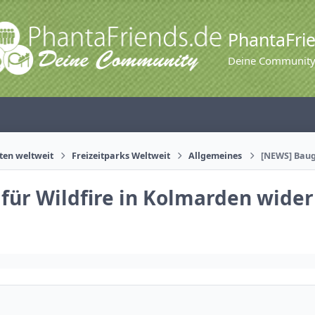
PhantaFri
Deine Communit
äten weltweit
Freizeitparks Weltweit
Allgemeines
[NEWS] Baug
ür Wildfire in Kolmarden wider