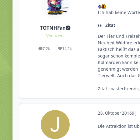
Ich hab keine Worte
Zitat
TOTNHFan
Der Tier und Freize
Verifiziert
Neuheit Wildfire er
7,2k
14,2k
Faktisch heißt das 
Beiträge
Reputation
sogar schon komplet
Kolmarden kann kei
genehmigt werden m
Tierwelt. Auch das 
Zitat coasterfriends
28. Oktober 2016
9 j
Die Attraktion ist 