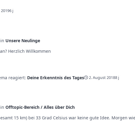
 2019
6 j
 in
Unsere Neulinge
Ein Turniertänzer *-* Standard nehme ich mal an? Herzlich Willkommen
ema reagiert:
Deine Erkenntnis des Tages
2. August 2018
8 j
 in
Offtopic-Bereich / Alles über Dich
sgesamt 15 km) bei 33 Grad Celsius war keine gute Idee. Morgen wi