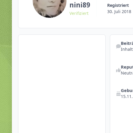
nini89
Registriert
30. Juli 2018
Verifiziert
Inhalt suc
Beitr
Inhal
Reputations
Reput
Neutr
Gebu
15.11