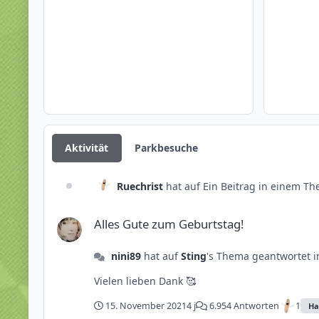
Aktivität
Parkbesuche
Ruechrist
hat auf Ein Beitrag in einem Th
Alles Gute zum Geburtstag!
Alles Gute zum Geburtstag!
nini89
hat auf
Sting
's Thema geantwortet 
Vielen lieben Dank 🥰
1
15. November 2021
4 j
6.954 Antworten
Ha