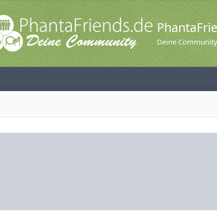
PhantaFri
Deine Communit