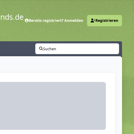
ends.de
Bereits registriert? Anmelden
Registrieren
y
Suchen