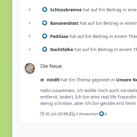
Schlussbremse
hat auf Ein Beitrag in ei
Bananenblatt
hat auf Ein Beitrag in eine
Peddaaa
hat auf Ein Beitrag in einem The
Nachtfalke
hat auf Ein Beitrag in einem 
Die Neue
Die Neue
nini89
hat Ein Thema gepostet in
Unsere N
Hallo zusammen, ich wollte mich auch vorstellen. Mein Name ist Virginia, ich bin 28 Jahre alt und wohne in Ostwestfalen-Lippe (also schon ein Stückchen vom Park
entfernt, leider). Ich bin eine real life Freundin von Pascal (wir kennen uns seit ca. 15 Jahren :D). Viele Grüße und schönen Abend Euch noch. Virginia (Sorry dass ich so
wenig schreibe, aber ich bin gerade erst he
30. Juli 2018
8 j
2 Antworten
4