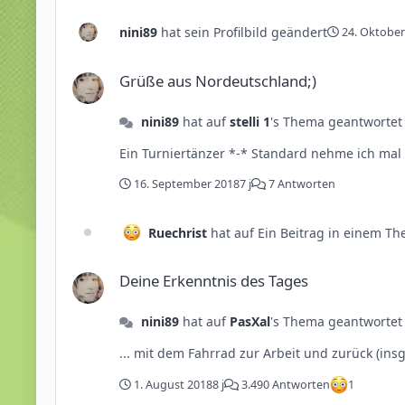
nini89
hat sein Profilbild geändert
24. Oktober
Grüße aus Nordeutschland;)
Grüße aus Nordeutschland;)
nini89
hat auf
stelli 1
's Thema geantwortet
16. September 2018
7 j
7 Antworten
Ruechrist
hat auf Ein Beitrag in einem Th
Deine Erkenntnis des Tages
Deine Erkenntnis des Tages
nini89
hat auf
PasXal
's Thema geantwortet
... mit dem Fahrrad zur Arbeit und zurück (in
1. August 2018
8 j
3.490 Antworten
1