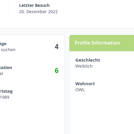
Letzter Besuch
20. Dezember 2022
hen
Profile Information
äge
4
t suchen
Geschlecht
aktivitäten anzeigen
Weiblich
ation
6
al
Wohnort
OWL
rtstag
.1989