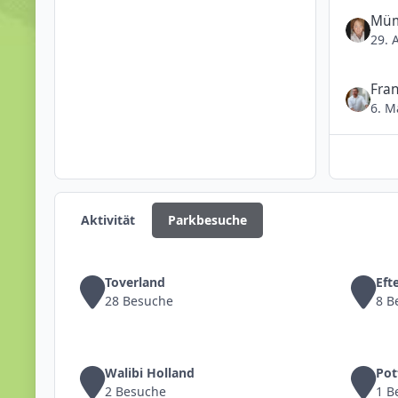
Müm
29. 
Fra
6. M
Aktivität
Parkbesuche
Toverland
Ef
28 Besuche
8 B
Walibi Holland
Po
2 Besuche
1 B