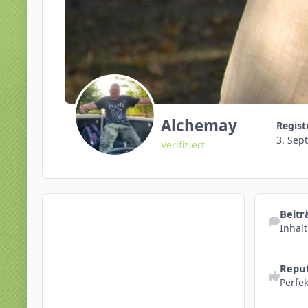
Alchemay
Regist
3. Sep
Verifiziert
Inhalt suc
Beitr
Inhal
Reputations
Reput
Perfek