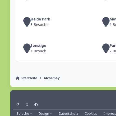
Heide Park
M
3 Besuche
6 B
Sonstige
Pa
1 Besuch
2 B
Startseite
Alchemay
Heller Modus
Dunkler Modus
Systemeinstellung
Sprache
Design
Datenschutz
Cookies
Impres