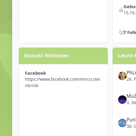
Gebu
15.10
Alle Follow
7 Fol
Kontakt Methoden
Letzte 
PhL
Facebook
26. 
https://www.facebook.com/mirco.stei
nbrink
Mu
3. D
Pun
30. 