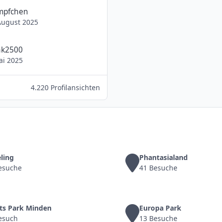
pfchen
August 2025
nk2500
ai 2025
4.220 Profilansichten
teling
Phantasialand
esuche
41 Besuche
tts Park Minden
Europa Park
esuch
13 Besuche