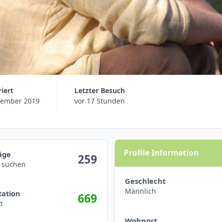
riert
Letzter Besuch
tember 2019
vor 17 Stunden
hen
Profile Information
äge
259
t suchen
Geschlecht
aktivitäten anzeigen
Männlich
ation
669
t
Wohnort