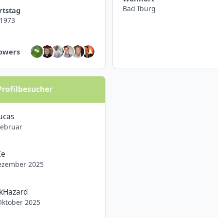
Bad Iburg
rtstag
.1973
er anzeigen
lowers
Profilbesucher
ucas
Februar
Ze
ezember 2025
kHazard
Oktober 2025