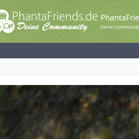
PhantaFri
Deine Communit