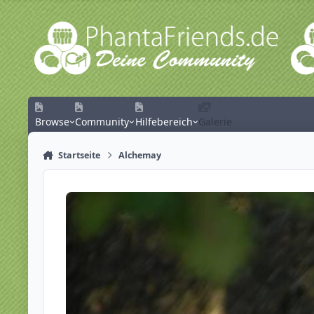
Zum Inhalt springen
Browse
Community
Hilfebereich
Galerie
Startseite
Alchemay