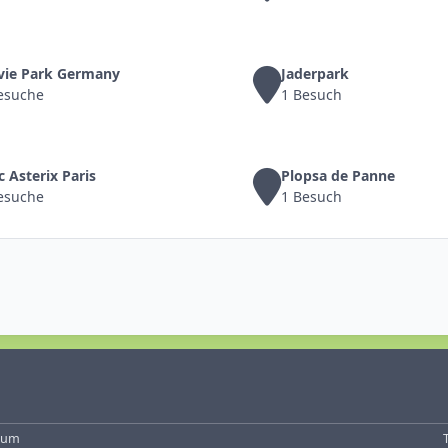
ovie Park Germany
Jaderpark
esuche
1 Besuch
rc Asterix Paris
Plopsa de Panne
esuche
1 Besuch
sum