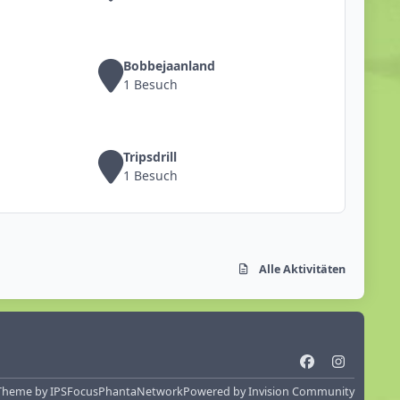
Bobbejaanland
1 Besuch
Tripsdrill
1 Besuch
Alle Aktivitäten
f
i
a
n
Theme
by
IPSFocus
PhantaNetwork
Powered by
Invision Community
c
s