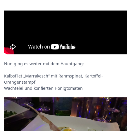
Nun ging es weiter mit dem Hauptgang:
Kalbsfilet „Marrakesch“ mit Rahmspinat, Kartoffel-
Orangenstampf,
Wachtelei und konfierten Honigtomaten