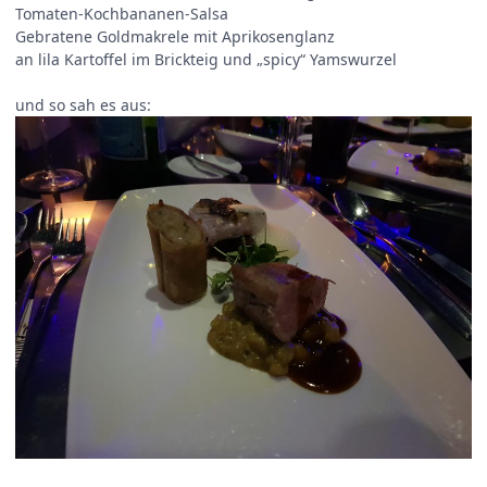
Tomaten-Kochbananen-Salsa
Gebratene Goldmakrele mit Aprikosenglanz
an lila Kartoffel im Brickteig und „spicy“ Yamswurzel
und so sah es aus: