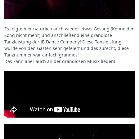
Es folgte hier natürlich auch wieder etwas Gesang (Kenne den
Song nicht mehr) und anschließend eine grandiose
Tanzleistung der JB Dance Company! Diese Tanzleistung
wurde von den Gästen sehr gefeiert und das zurecht, diese
Tanznummer war einfach grandios!
Das kann aber auch an der grandiosen Musik liegen!