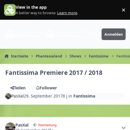
Zum Inhalt springen
View in the app
×
Di
A better way to browse.
Learn more
.
PhantaFriends.de
Anmelden
Deine Community
Startseite
Phantasialand
Shows
Fantissima
Fantiss
Fantissima Premiere 2017 / 2018
Teilen
Follower
PasXal
29. September 2017
8 j
in
Fantissima
PasXal
Teamleitung