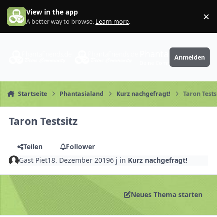
Zum Inhalt springen
View in the app
×
Di
A better way to browse.
Learn more
.
PhantaFriends.de
Anmelden
Deine Community
Startseite
Phantasialand
Kurz nachgefragt!
Taron Tests
Taron Testsitz
Teilen
Follower
Gast Piet
18. Dezember 2019
6 j
in
Kurz nachgefragt!
Neues Thema starten