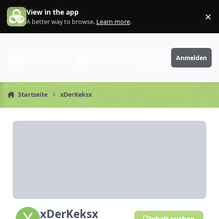
Zum Inhalt springen
View in the app
×
Di
A better way to browse.
Learn more
.
PhantaFriends.de
Anmelden
Deine Community
Startseite
xDerKeksx
xDerKeksx
Inhalt suchen