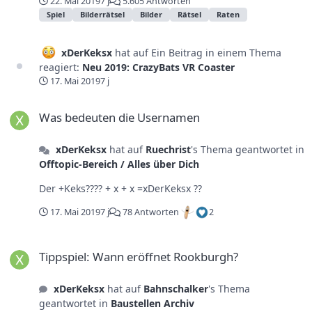
22. Mai 2019
7 j
5.605 Antworten
Spiel
Bilderrätsel
Bilder
Rätsel
Raten
xDerKeksx
hat auf Ein Beitrag in einem Thema
reagiert:
Neu 2019: CrazyBats VR Coaster
17. Mai 2019
7 j
Was bedeuten die Usernamen
Was bedeuten die Usernamen
xDerKeksx
hat auf
Ruechrist
's Thema geantwortet in
Offtopic-Bereich / Alles über Dich
Der +Keks???? + x + x =xDerKeksx ??
17. Mai 2019
7 j
78 Antworten
2
Tippspiel: Wann eröffnet Rookburgh?
Tippspiel: Wann eröffnet Rookburgh?
xDerKeksx
hat auf
Bahnschalker
's Thema
geantwortet in
Baustellen Archiv