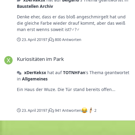
Baustellen Archiv
Denke eher, dass er das bloß angeschmirgelt hat und
die gleiche Farbe wieder drauf kommt, aber das weiß
man erst wenns soweit ist?‍♂️?‍♂️
23. April 2019
7 j
800 Antworten
Kuriositäten im Park
Kuriositäten im Park
xDerKeksx
hat auf
TOTNHFan
's Thema geantwortet
in
Allgemeines
Ein Haus der Wuze. Die Tür stand bereits offen...
23. April 2019
7 j
941 Antworten
2