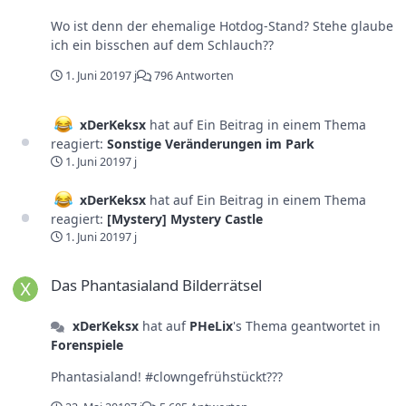
Wo ist denn der ehemalige Hotdog-Stand? Stehe glaube
ich ein bisschen auf dem Schlauch??
1. Juni 2019
7 j
796 Antworten
xDerKeksx
hat auf Ein Beitrag in einem Thema
reagiert:
Sonstige Veränderungen im Park
1. Juni 2019
7 j
xDerKeksx
hat auf Ein Beitrag in einem Thema
reagiert:
[Mystery] Mystery Castle
1. Juni 2019
7 j
Das Phantasialand Bilderrätsel
Das Phantasialand Bilderrätsel
xDerKeksx
hat auf
PHeLix
's Thema geantwortet in
Forenspiele
Phantasialand! #clowngefrühstückt???