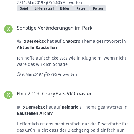
11. Mai 2019
7 j
5.605 Antworten
Spiel
Bilderrätsel
Bilder
Rätsel
Raten
Sonstige Veränderungen im Park
Sonstige Veränderungen im Park
xDerKeksx
hat auf
Chaosz
's Thema geantwortet in
Aktuelle Baustellen
Ich hoffe auf schicke Wcs wie in Klugheim, wenn nicht
wäre das wirklich Schade
9. Mai 2019
7 j
796 Antworten
Neu 2019: CrazyBats VR Coaster
Neu 2019: CrazyBats VR Coaster
xDerKeksx
hat auf
Belgario
's Thema geantwortet in
Baustellen Archiv
Hoffentlich ist das nicht einfach nur die Ersatzfarbe für
das Grün, nicht dass der Blechgang bald einfach nur