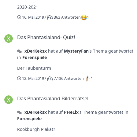
2020-2021
16. Mai 2019
7 j
363 Antworten
1
Das Phantasialand- Quiz!
Das Phantasialand- Quiz!
xDerKeksx
hat auf
MysteryFan
's Thema geantwortet
in
Forenspiele
Der Taubenturm
12. Mai 2019
7 j
7.136 Antworten
1
Das Phantasialand Bilderrätsel
Das Phantasialand Bilderrätsel
xDerKeksx
hat auf
PHeLix
's Thema geantwortet in
Forenspiele
Rookburgh Plakat?