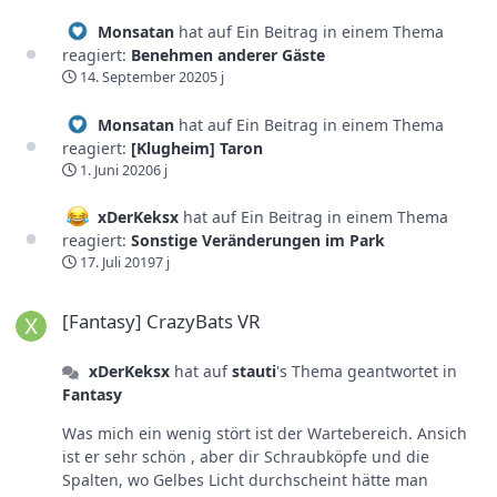
Monsatan
hat auf Ein Beitrag in einem Thema
reagiert:
Benehmen anderer Gäste
14. September 2020
5 j
Monsatan
hat auf Ein Beitrag in einem Thema
reagiert:
[Klugheim] Taron
1. Juni 2020
6 j
xDerKeksx
hat auf Ein Beitrag in einem Thema
reagiert:
Sonstige Veränderungen im Park
17. Juli 2019
7 j
[Fantasy] CrazyBats VR
[Fantasy] CrazyBats VR
xDerKeksx
hat auf
stauti
's Thema geantwortet in
Fantasy
Was mich ein wenig stört ist der Wartebereich. Ansich
ist er sehr schön , aber dir Schraubköpfe und die
Spalten, wo Gelbes Licht durchscheint hätte man