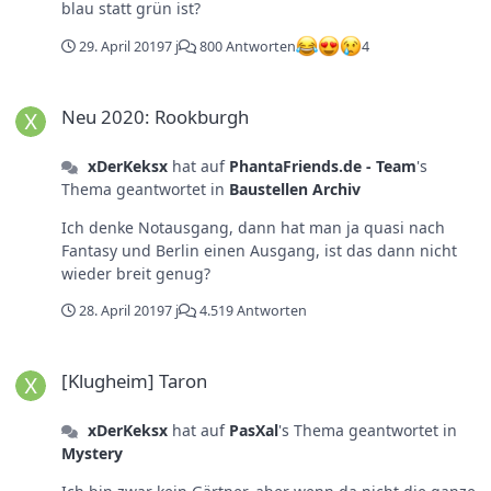
blau statt grün ist?
29. April 2019
7 j
800 Antworten
4
Neu 2020: Rookburgh
Neu 2020: Rookburgh
xDerKeksx
hat auf
PhantaFriends.de - Team
's
Thema geantwortet in
Baustellen Archiv
Ich denke Notausgang, dann hat man ja quasi nach
Fantasy und Berlin einen Ausgang, ist das dann nicht
wieder breit genug?
28. April 2019
7 j
4.519 Antworten
[Klugheim] Taron
[Klugheim] Taron
xDerKeksx
hat auf
PasXal
's Thema geantwortet in
Mystery