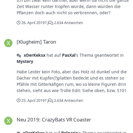
Ich bin zwar kein Gärtner, aber wenn da nicht die ganze
Zeit Wasser runter tropfen würde, dann würden die
Pflanzen doch auch nicht so verbrennen, oder?
26. April 2019
7 j
2.634 Antworten
[Klugheim] Taron
[Klugheim] Taron
xDerKeksx
hat auf
PasXal
's Thema geantwortet in
Mystery
Habe Leider kein Foto, aber das Holz ist dunkel und die
Dächer mit Kupfer(?)platten bedeckt und es stehen so
Pfähle mit Gitterkäfigen rum, wo so kleine Figuren drin
stehen, sieht aus wie Trolle Edit: Siehe oben, bzw. S101
25. April 2019
7 j
2.634 Antworten
Neu 2019: CrazyBats VR Coaster
Neu 2019: CrazyBats VR Coaster
xDerKeksx
hat auf
Belgario
's Thema geantwortet in