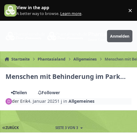
Zum Inhalt springen
View in the app
×
Di
A better way to browse.
Learn more
.
PhantaFriends.de
Anmelden
Deine Community
Startseite
Phantasialand
Allgemeines
Menschen mit Be
Menschen mit Behinderung im Park...
Teilen
Follower
der Erik
4. Januar 2025
1 j
in
Allgemeines
ZURÜCK
SEITE 3 VON 3