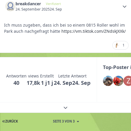
breakdancer
Verifiziert
24. September 2025
24. Sep
Ich muss zugeben, dass ich bei so einem 0815 Roller wohl im
Park auch nachgefragt hätte
https://vm.tiktok.com/ZNdskJXXk/
1
Top-Poster
Antworten
views
Erstellt
Letzte Antwort
40
17,8k
1 j
1 j
24. Sep
24. Sep
Themenübersicht erweitern
ZURÜCK
SEITE 3 VON 3