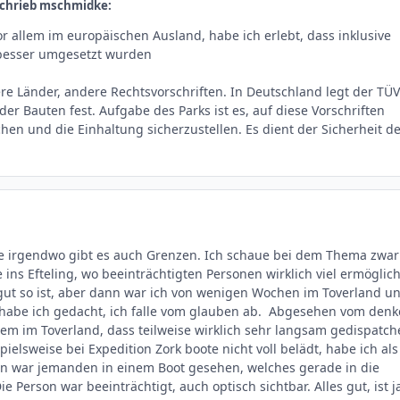
schrieb mschmidke:
or allem im europäischen Ausland, habe ich erlebt, dass inklusive
besser umgesetzt wurden
dere Länder, andere Rechtsvorschriften. In Deutschland legt der TÜV
er Bauten fest. Aufgabe des Parks ist es, auf diese Vorschriften
n und die Einhaltung sicherzustellen. Es dient der Sicherheit de
de irgendwo gibt es auch Grenzen. Ich schaue bei dem Thema zwar
ins Efteling, wo beeinträchtigten Personen wirklich viel ermöglich
gut so ist, aber dann war ich von wenigen Wochen im Toverland u
 habe ich gedacht, ich falle vom glauben ab. Abgesehen vom denk
em im Toverland, dass teilweise wirklich sehr langsam gedispatch
ielsweise bei Expedition Zork boote nicht voll belädt, habe ich als
tion war jemanden in einem Boot gesehen, welches gerade in die
Die Person war beeinträchtigt, auch optisch sichtbar. Alles gut, ist j