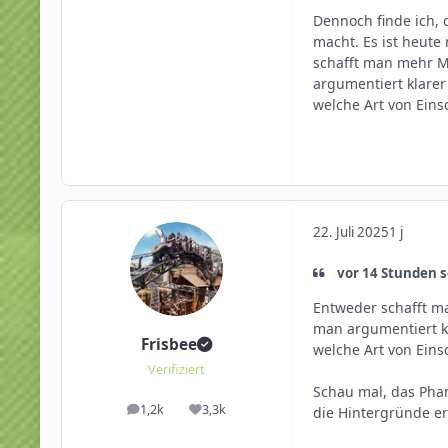
Dennoch finde ich, d
macht. Es ist heute
schafft man mehr M
argumentiert klarer
welche Art von Eins
22. Juli 2025
1 j
vor 14 Stunden 
Entweder schafft m
man argumentiert kl
Frisbee
welche Art von Eins
Verifiziert
Schau mal, das Pha
1,2k
3,3k
die Hintergründe e
Beiträge
Reputation