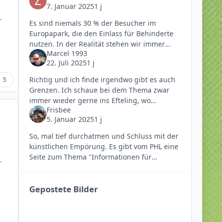
7. Januar 2025
1 j
r
Es sind niemals 30 % der Besucher im
Europapark, die den Einlass für Behinderte
nutzen. In der Realität stehen wir immer
Marcel 1993
allein da (Ausnahme: Voletarium). Man muss
22. Juli 2025
1 j
bedenken, es besucht ja nicht jeder
Richtig und ich finde irgendwo gibt es auch
5
Grenzen. Ich schaue bei dem Thema zwar
immer wieder gerne ins Efteling, wo
Frisbee
beeinträchtigten Personen wirklich viel
5. Januar 2025
1 j
ermöglicht wird und das auch gut so ist,
So, mal tief durchatmen und Schluss mit der
künstlichen Empörung. Es gibt vom PHL eine
Seite zum Thema "Informationen für
r
Menschen mit Einschränkungen". Dort hat
das PHL wirklich detailli
Gepostete Bilder