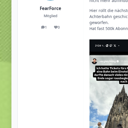
nicht mehr auffindb
FearForce
Hier rollt die näch
Mitglied
Achterbahn geschic
geworfen.
1
0
Hat fast 500k Abonn
Beiträge
Reputation