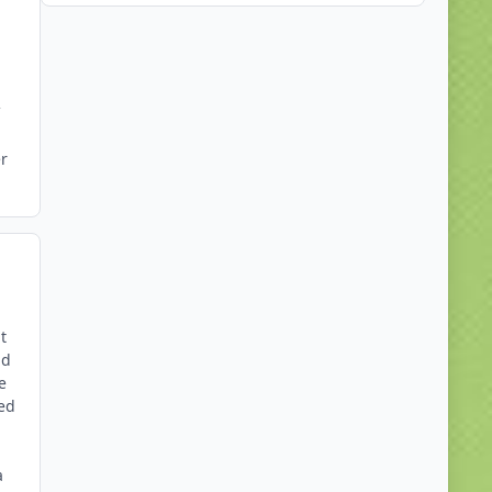
r
t
nd
e
ed
a