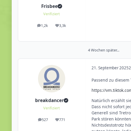
Frisbee
Verifiziert
1,2k
3,3k
Beiträge
Reputation
4 Wochen später...
21. September 2025
2
Passend zu diesem 
https://vm.tiktok.c
breakdancer
Natürlich erzählt si
Dass nicht sofort j
Verifiziert
Generell sind Tretr
Park stören könnten
527
771
Beiträge
Reputation
Nichtsdestotrotz hö