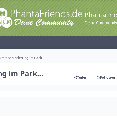
PhantaFri
Deine Communit
 mit Behinderung im Park...
 im Park...
Teilen
Follower