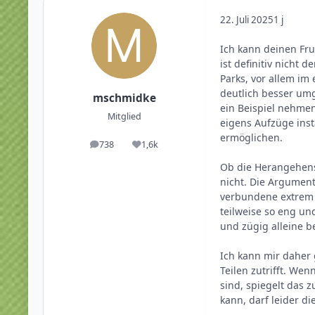
22. Juli 2025
1 j
Ich kann deinen Fru
ist definitiv nicht
Parks, vor allem im
deutlich besser umg
mschmidke
ein Beispiel nehme
Mitglied
eigens Aufzüge inst
ermöglichen.
738
1,6k
Beiträge
Reputation
Ob die Herangehens
nicht. Die Argument
verbundene extrem 
teilweise so eng un
und zügig alleine b
Ich kann mir daher 
Teilen zutrifft. W
sind, spiegelt das 
kann, darf leider di