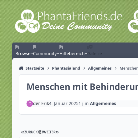
Zum Inhalt springen
Browse
Community
Hilfebereich
Galerie
Startseite
Phantasialand
Allgemeines
Menschen
Menschen mit Behinderung
der Erik
4. Januar 2025
1 j
in
Allgemeines
ZURÜCK
1
2
3
WEITER