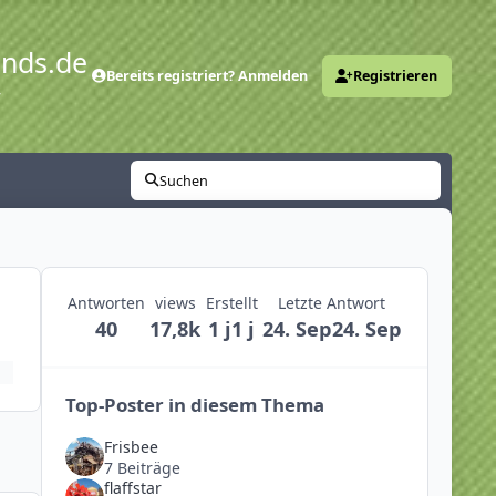
ends.de
Bereits registriert? Anmelden
Registrieren
y
Suchen
Antworten
views
Erstellt
Letzte Antwort
40
17,8k
1 j
1 j
24. Sep
24. Sep
Top-Poster in diesem Thema
Frisbee
7 Beiträge
flaffstar