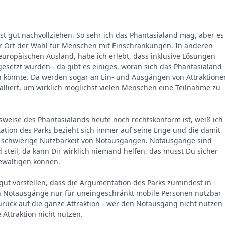
st gut nachvollziehen. So sehr ich das Phantasialand mag, aber es
 der Ort der Wahl für Menschen mit Einschränkungen. In anderen
 europäischen Ausland, habe ich erlebt, dass inklusive Lösungen
esetzt wurden - da gibt es einiges, woran sich das Phantasialand
n könnte. Da werden sogar an Ein- und Ausgängen von Attraktione
alliert, um wirklich möglichst vielen Menschen eine Teilnahme zu
weise des Phantasialands heute noch rechtskonform ist, weiß ich
ation des Parks bezieht sich immer auf seine Enge und die damit
schwierige Nutzbarkeit von Notausgängen. Notausgänge sind
d steil, da kann Dir wirklich niemand helfen, das musst Du sicher
ewältigen können.
gut vorstellen, dass die Argumentation des Parks zumindest in
enn Notausgänge nur für uneingeschränkt mobile Personen nutzbar
zurück auf die ganze Attraktion - wer den Notausgang nicht nutzen
e Attraktion nicht nutzen.