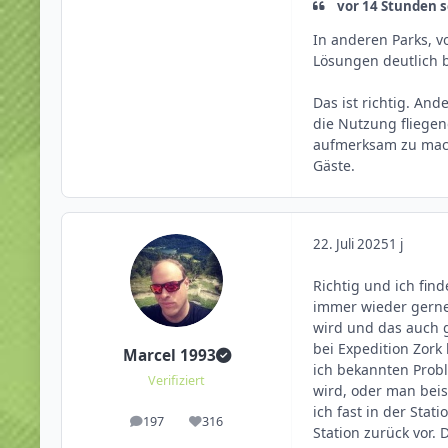
vor 14 Stunden 
In anderen Parks, v
Lösungen deutlich 
Das ist richtig. An
die Nutzung fliegend
aufmerksam zu mache
Gäste.
22. Juli 2025
1 j
Richtig und ich fin
immer wieder gerne 
wird und das auch 
bei Expedition Zork
Marcel 1993
ich bekannten Probl
Verifiziert
wird, oder man beisp
ich fast in der Sta
197
316
Beiträge
Reputation
Station zurück vor. 