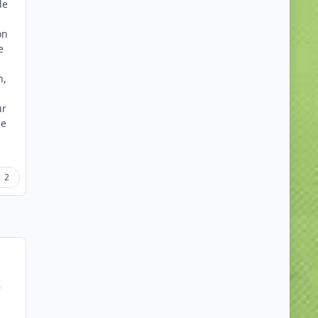
de
on
e
n,
m
ür
se
2
r