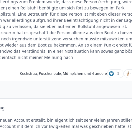
llerdings zum Problem wurde, dass diese Person (recht jung, wür
zen) einen Rollstuhl benötigte um sich fort zu bewegen im Park.
ollstuhl. Eine Betreuerin für diese Person ist mit eben dieser Pers
n war allerdings aufgrund ihrer Beeinträchtigung nicht in der Lag
ig zu verlassen, da sie eben auf einen Rollstuhl angewiesen ist.
treuerin hat es geschafft die Person alleine aus dem Boot zu hieve
p noch irgendwie unterstützend versuchen musste mitzuwirken u
pt wieder aus dem Boot zu bekommen. An so einem Punkt endet f
endwo das Verständnis. In einer Notsituation kann sowas ganz bö
 einfach nicht meiner Meinung nach
Kochsfrau
,
Puscheneule
,
Mümpfchen
und
4 andere
5
Aug
neuen Account erstellt, bin eigentlich seit sehr vielen Jahren stille
r Account mit dem ich vor Ewigkeiten mal was geschrieben hatte ist