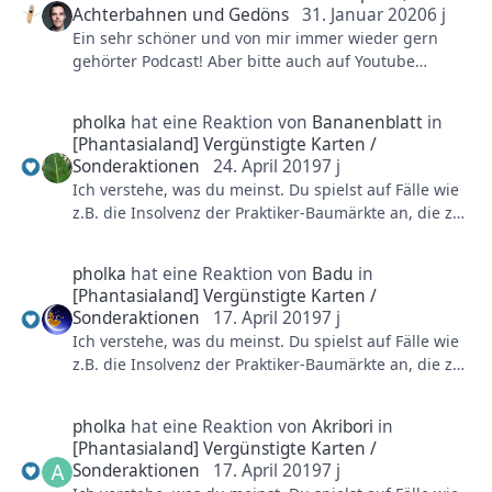
Achterbahnen und Gedöns
31. Januar 2020
6 j
Ein sehr schöner und von mir immer wieder gern
gehörter Podcast! Aber bitte auch auf Youtube
lassen...
Youtube ist nicht umsonst die mit Abstand größte
pholka
hat eine Reaktion von
Bananenblatt
in
Seite in Sachen (Musik-)Streaming...
[Phantasialand] Vergünstigte Karten /
Sonderaktionen
24. April 2019
7 j
Ich verstehe, was du meinst. Du spielst auf Fälle wie
z.B. die Insolvenz der Praktiker-Baumärkte an, die zu
einem großen Teil auch auf deren berühmten "20%
auf alles - außer Tiernahrung"-Aktionen
pholka
hat eine Reaktion von
Badu
in
zurückzuführen ist. Hier hat man die Kunden daran
[Phantasialand] Vergünstigte Karten /
gewöhnt, dass es immer mal wieder ordentlich
Sonderaktionen
17. April 2019
7 j
Rabatte auf die Produkte gab und die Kunden
Ich verstehe, was du meinst. Du spielst auf Fälle wie
dementsprechend hauptsächlich auf den nächsten
z.B. die Insolvenz der Praktiker-Baumärkte an, die zu
Rabattaktionszeitraum warteten, um dann günstig
einem großen Teil auch auf deren berühmten "20%
zuzuschlagen, was den Praktiker-Märkten
auf alles - außer Tiernahrung"-Aktionen
wirtschaftlich sehr geschadet hat.
pholka
hat eine Reaktion von
Akribori
in
zurückzuführen ist. Hier hat man die Kunden daran
[Phantasialand] Vergünstigte Karten /
gewöhnt, dass es immer mal wieder ordentlich
Der Vergleich des PHL zu solchen Konsumgütern
Sonderaktionen
17. April 2019
7 j
Rabatte auf die Produkte gab und die Kunden
hinkt allerdings. Das liegt vor allem daran, dass das