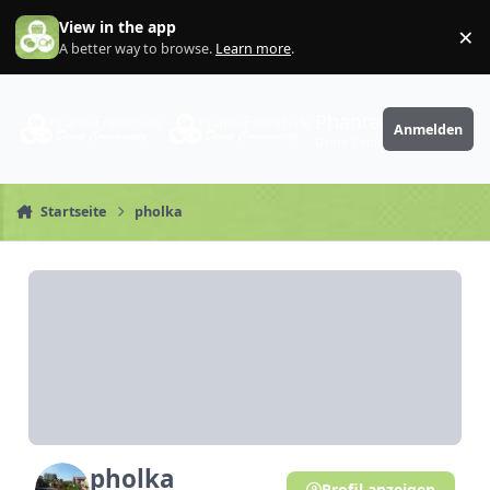
Zum Inhalt springen
View in the app
×
Di
A better way to browse.
Learn more
.
PhantaFriends.de
Anmelden
Deine Community
Startseite
pholka
pholka
Profil anzeigen