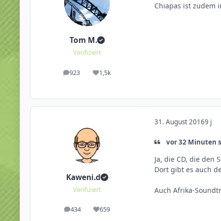
Chiapas ist zudem 
Tom M.
Verifiziert
923
1,5k
Beiträge
Reputation
31. August 2016
9 j
vor 32 Minuten 
Ja, die CD, die den
Dort gibt es auch d
Kaweni.d
Auch Afrika-Soundtr
Verifiziert
434
659
Beiträge
Reputation