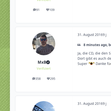
91
109
Beiträge
Reputation
31. August 2016
9 j
8 minutes ago, b
Ja, die CD, die den
Dort gibt es auch d
MxB
Super
Danke f
ü
Verifiziert
358
295
Beiträge
Reputation
31. August 2016
9 j