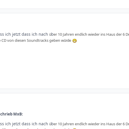
b
s ich jetzt dass ich nach
ü
er 10 Jahren endlich wieder ins Haus der 6
ürde
lle CD von diesen Soundtracks geben w
schrieb MxB:
b
s ich jetzt dass ich nach
ü
er 10 Jahren endlich wieder ins Haus der 6