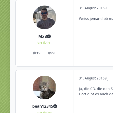
31. August 2016
9 j
Weiss jemand ob ma
MxB
Verifiziert
358
295
Beiträge
Reputation
31. August 2016
9 j
Ja, die CD, die den
Dort gibt es auch d
bean12345
Verifiziert