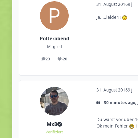
31. August 2016
9 j
Ja.....leider!!
Polterabend
Mitglied
23
-20
Beiträge
Reputation
31. August 2016
9 j
30 minutes ago, J
Du warst vor über 1
MxB
Ok mein Fehler
H
Verifiziert