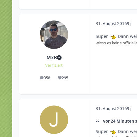
31. August 2016
9 j
Super
Dann weis
wieso es keine offizie
MxB
Verifiziert
358
295
Beiträge
Reputation
31. August 2016
9 j
vor 24 Minuten 
Super
Dann weis