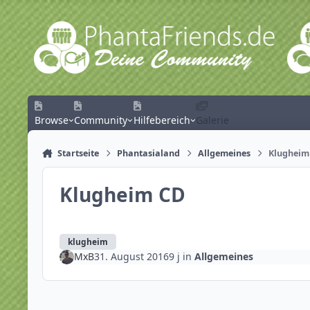
Zum Inhalt springen
Browse
Community
Hilfebereich
Galerie
Startseite
Phantasialand
Allgemeines
Klugheim
Klugheim CD
klugheim
MxB
31. August 2016
9 j
in
Allgemeines