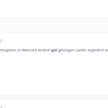
 j
Klugheim ist IMAscore wirklich
gut
gelungen! Laufen eigentlich al
 j