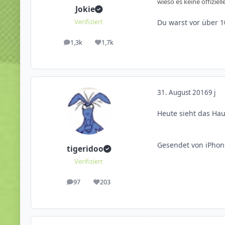
wieso es keine offizie
Jokie
Du warst vor über 1
Verifiziert
1,3k
1,7k
Beiträge
Reputation
31. August 2016
9 j
Heute sieht das Hau
Gesendet von iPhon
tigeridoo
Verifiziert
97
203
Beiträge
Reputation