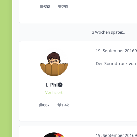
358
295
Beiträge
Reputation
3 Wochen später...
19. September 2016
9
Der Soundtrack von 
L_Phl
Verifiziert
667
1,4k
Beiträge
Reputation
19. September 2016
9