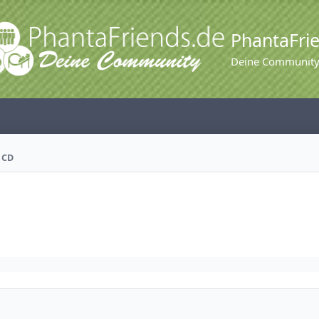
PhantaFri
Deine Communit
 CD