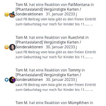
Tom M.
hat eine Reaktion von
PatMontana
in
https://www.ksta.de/region/rhein-
[Phantasialand] Vergünstigte Karten /
erft/bruehl/phantasialand-freier-geburtstagseintritt-
Sonderaktionen
31. Januar 2023
3 j
gestrichen-fans-empoert-429132
Laut FB Beitrag vom ksta gibt es den freien Eintritt
zum Geburtstag nur noch für Kinder bis 11.....
https://www.facebook.com/157202417638933/posts/pf
bid0DRSbeK8jCXRJPXbSEuqGhHAwdZioSwhGHDhZ5VZ
Tom M.
hat eine Reaktion von
Ruechrist
in
f1yn1F1BTG8EKWG7yJgogUwzyl/
[Phantasialand] Vergünstigte Karten /
Sonderaktionen
30. Januar 2023
3 j
Laut FB Beitrag vom ksta gibt es den freien Eintritt
zum Geburtstag nur noch für Kinder bis 11.....
https://www.facebook.com/157202417638933/posts/pf
bid0DRSbeK8jCXRJPXbSEuqGhHAwdZioSwhGHDhZ5VZ
Tom M.
hat eine Reaktion von
Tommy
in
f1yn1F1BTG8EKWG7yJgogUwzyl/
[Phantasialand] Vergünstigte Karten /
Sonderaktionen
30. Januar 2023
3 j
Laut FB Beitrag vom ksta gibt es den freien Eintritt
zum Geburtstag nur noch für Kinder bis 11.....
https://www.facebook.com/157202417638933/posts/pf
bid0DRSbeK8jCXRJPXbSEuqGhHAwdZioSwhGHDhZ5VZ
Tom M.
hat eine Reaktion von
Mümpfchen
in
f1yn1F1BTG8EKWG7yJgogUwzyl/