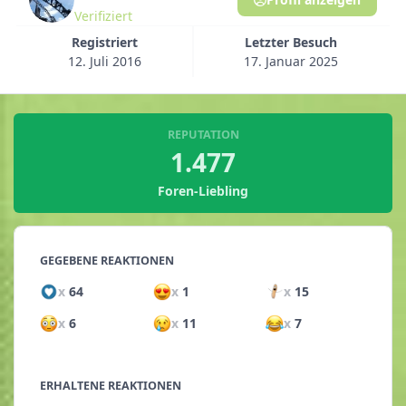
Verifiziert
Registriert
Letzter Besuch
12. Juli 2016
17. Januar 2025
REPUTATION
1.477
Foren-Liebling
GEGEBENE REAKTIONEN
x
64
x
1
x
15
x
6
x
11
x
7
ERHALTENE REAKTIONEN