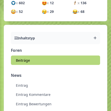
x
602
x
12
x
136
x
52
x
29
x
68
Inhaltstyp
Foren
Beiträge
News
Eintrag
Eintrag Kommentare
Eintrag Bewertungen