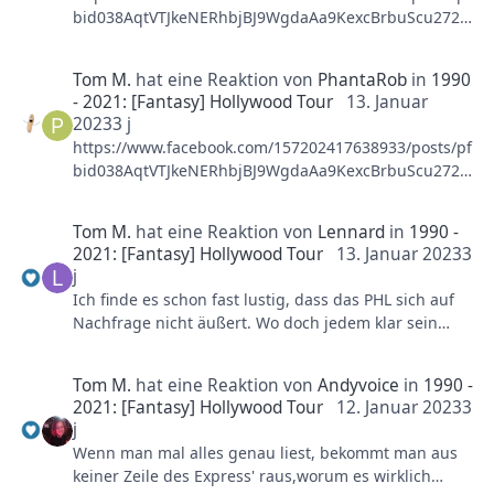
beiseite, waren einige Tage in der Vergangenheit
bid038AqtVTJkeNERhbjBJ9WgdaAa9KexcBrbuScu272h
wirklich entspannter, war es gestern und heute
QB1niLgUBXvtYvHxJ7eWniWJl/
extrem unenspannt. Schade....
Tom M.
hat eine Reaktion von
PhantaRob
in
1990
Heute Kölner Stadt Anzeiger
Edit: Zeiten von heute Nachmittag
- 2021: [Fantasy] Hollywood Tour
13. Januar
2023
3 j
https://www.facebook.com/157202417638933/posts/pf
bid038AqtVTJkeNERhbjBJ9WgdaAa9KexcBrbuScu272h
QB1niLgUBXvtYvHxJ7eWniWJl/
Tom M.
hat eine Reaktion von
Lennard
in
1990 -
Heute Kölner Stadt Anzeiger
2021: [Fantasy] Hollywood Tour
13. Januar 2023
3
j
Ich finde es schon fast lustig, dass das PHL sich auf
Nachfrage nicht äußert. Wo doch jedem klar sein
muss, dass es keine Hollywood Tour wie früher geben
wird.... aber das gehört dann in den Thread
Tom M.
hat eine Reaktion von
Andyvoice
in
1990 -
Informationspolitik. Die hören den Knall echt nicht.
2021: [Fantasy] Hollywood Tour
12. Januar 2023
3
j
Wenn man mal alles genau liest, bekommt man aus
keiner Zeile des Express' raus,worum es wirklich