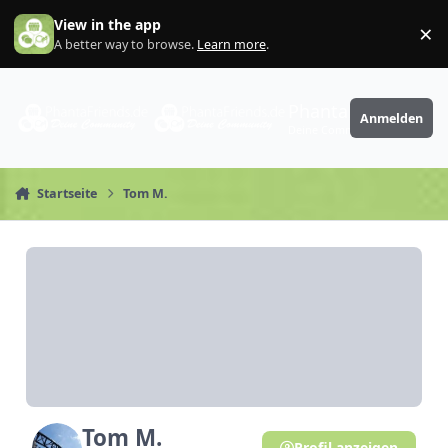
Zum Inhalt springen
View in the app
×
Di
A better way to browse.
Learn more
.
PhantaFriends.de
Anmelden
Deine Community
Startseite
Tom M.
Tom M.
Profil anzeigen