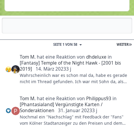
Reputationsaktivität
SEITE 1 VON 58
WEITER
Tom M.
hat eine Reaktion von
dhdeluxe
in
[Fantasy] Temple of the Night Hawk - [2001 bis
2019]
14. März 2023
3 j
Wahrscheinlich war es schon mal da, habe es gerade
nicht im Thread gefunden. Ich war mit Sohn da, als
es diesen Soundtrack in Fantasy wirklich gab. Kann
jemand sagen, wann das war?
Tom M.
hat eine Reaktion von
Philippus93
in
Liebe Grüsse, Tom
[Phantasialand] Vergünstigte Karten /
Sonderaktionen
31. Januar 2023
3 j
Nochmal ein "Nachschlag" mit Feedback der "Fans"
vom Kölner Stadtanzeiger zu den Preisen und dem
gestrichenen Geburtstagseintritt....