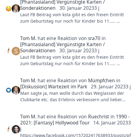
[Phantasialand] Vergünstigte Karten /
Sonderaktionen
30. Januar 2023
3 j
Laut FB Beitrag vom ksta gibt es den freien Eintritt
zum Geburtstag nur noch für Kinder bis 11.....
https://www.facebook.com/157202417638933/posts/pf
bid0DRSbeK8jCXRJPXbSEuqGhHAwdZioSwhGHDhZ5VZ
Tom M.
hat eine Reaktion von
sra70
in
f1yn1F1BTG8EKWG7yJgogUwzyl/
[Phantasialand] Vergünstigte Karten /
Sonderaktionen
30. Januar 2023
3 j
Laut FB Beitrag vom ksta gibt es den freien Eintritt
zum Geburtstag nur noch für Kinder bis 11.....
https://www.facebook.com/157202417638933/posts/pf
bid0DRSbeK8jCXRJPXbSEuqGhHAwdZioSwhGHDhZ5VZ
Tom M.
hat eine Reaktion von
Mümpfchen
in
f1yn1F1BTG8EKWG7yJgogUwzyl/
[Diskussion] Wartezeit im Park
29. Januar 2023
3 j
Man sagte ja, man wolle durch das Weglassen der
Clubkarte etc. das Erlebnis verbessern und lieber
weniger Personen im Park haben und dafür sind die
dann happy, weil nicht so lange Wartezeiten... echt?
Tom M.
hat eine Reaktion von
Ruechrist
in
1990 -
Ich hatte gestern und heute Karten.... Maus 50,
2021: [Fantasy] Hollywood Tour
14. Januar 2023
3
Winjas 85, Crazy Bats 70, Taron 60... aber
j
wahrscheinlich sehe ich das nur negativ 🤪🤪 spass
https://www.facebook.com/157202417638933/posts/pf