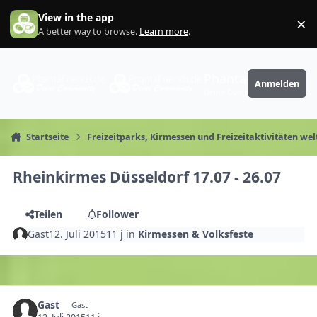
Zum Inhalt springen
View in the app
×
Di
A better way to browse.
Learn more
.
PhantaFriends.de
Anmelden
Deine Community
Startseite
Freizeitparks, Kirmessen und Freizeitaktivitäten wel
Rheinkirmes Düsseldorf 17.07 - 26.07
Teilen
Follower
Gast
12. Juli 2015
11 j
in
Kirmessen & Volksfeste
Gast
Gast