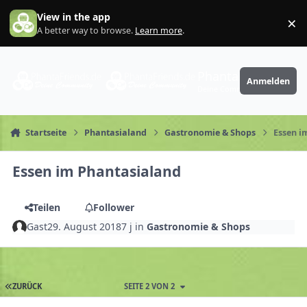
Zum Inhalt springen
View in the app
×
Di
A better way to browse.
Learn more
.
PhantaFriends.de
Anmelden
Deine Community
Startseite
Phantasialand
Gastronomie & Shops
Essen i
Essen im Phantasialand
Teilen
Follower
Gast
29. August 2018
7 j
in
Gastronomie & Shops
ZURÜCK
SEITE 2 VON 2