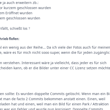
e ja auch erweitern zb.:
 vor kurzem geschlossen wurden
rzem Eröffnet wurden
urzem geschlossen wurden
ällt, schießt los
?
rieb flofen:
l ein wenig aus der Reihe... Da ich viele der Fotos auch für meine
e, wäre es für mich nicht sooo super, wenn die für jeden zugängli
verstehen. Interessant wäre ja vielleicht, dass jeder es für sich
scheiden kann, ob er die Bilder unter einer CC Lizenz setzen möcht
alen sollte: Es wurden doppelte Commits gelöscht. Wenn man ein Bi
at man de facto 2 Commits bekommen anstatt einen. Einen, weil
laden hat und einen, weil man ein Bild für einen Park / Attraktion
as war ein Fehler und wurde nun korrigiert. Doppelte Commits