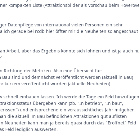
iner kompakten Liste (Attraktionsbilder als Vorschau beim Hoverov
er Datenpflege von international vielen Personen ein sehr
da ich gerade bei rcdb hier öffter mir die Neuheiten so angeschaut
 an Arbeit, aber das Ergebnis könnte sich lohnen und ist ja auch ni
?
n Richtung der Metriken. Also eine Übersicht für:
im Bau sind und demnächst veröffentlicht werden (aktuell in Bau)
vor kurzem veröffentlicht wurden (aktuelle Neuheiten)
tiv schnell einbauen lassen. Ich werde die Tage ein Feld hinzufügen
raktionsstatus übergeben kann (zb. "In betrieb", "In bau",
erissen") und entsprechend ein voraussichtliches Jahr mitgeben
an die aktuell im Bau befindlichen Attraktionen gut auflisten
en Neuheiten kann man ja bereits quasi durch das "Eröffnet" Feld
as Feld lediglich auswerten.