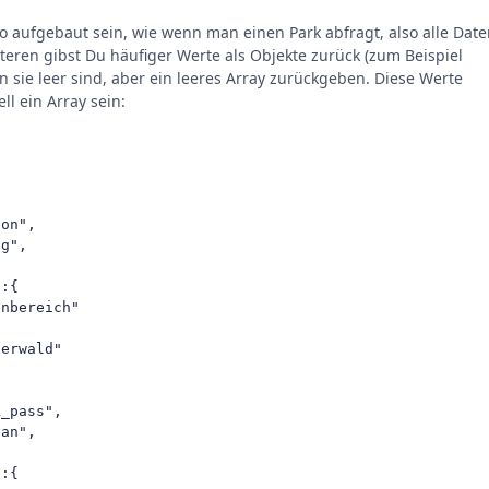
so aufgebaut sein, wie wenn man einen Park abfragt, also alle Dat
teren gibst Du häufiger Werte als Objekte zurück (zum Beispiel
nn sie leer sind, aber ein leeres Array zurückgeben. Diese Werte
ll ein Array sein:
on",

g",

:{  

nbereich"

erwald"

 

_pass",

an",

:{  
