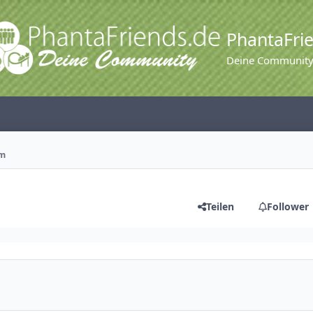
PhantaFri
Deine Communit
rm
Teilen
Follower