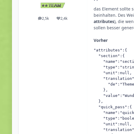
das Element sollte 
beinhalten. Des Wei
2,5k
2,4k
Beiträge
Reputation
attributes
), die we
sollen besser genere
Vorher
"attributes":{  

  "section":{  

    "name":"secti
    "type":"strin
    "unit":null,

    "translation"
      "de":"Theme
    },

    "value":"Wund
  },

  "quick_pass":{ 
    "name":"quick
    "type":"boole
    "unit":null,

    "translation"