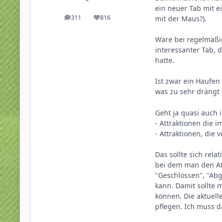
ein neuer Tab mit e
311
816
mit der Maus?).
Beiträge
Reputation
Wäre bei regelmäßig
interessanter Tab, 
hatte.
Ist zwar ein Haufen
was zu sehr drängt
Geht ja quasi auch i
- Attraktionen die 
- Attraktionen, die 
Das sollte sich rela
bei dem man den Att
"Geschlossen", "Abg
kann. Damit sollte m
können. Die aktuell
pflegen. Ich muss d