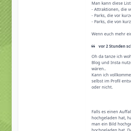
Man kann diese List
- Attraktionen, die
- Parks, die vor ku
- Parks, die von k
Wenn euch mehr einf
vor 2 Stunden sch
Oh da tanze ich woh
Blog und Insta nutz
wären..
Kann ich vollkommen 
selbst im Profil ent
oder nicht.
Falls es einen Auff
hochgeladen hat, h
man ein Bild hochge
hochgeladen hat. D