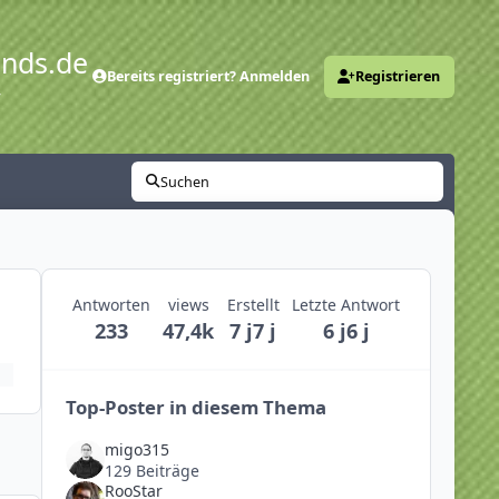
ends.de
Bereits registriert? Anmelden
Registrieren
y
Suchen
Antworten
views
Erstellt
Letzte Antwort
233
47,4k
7 j
7 j
6 j
6 j
Top-Poster in diesem Thema
migo315
129 Beiträge
RooStar