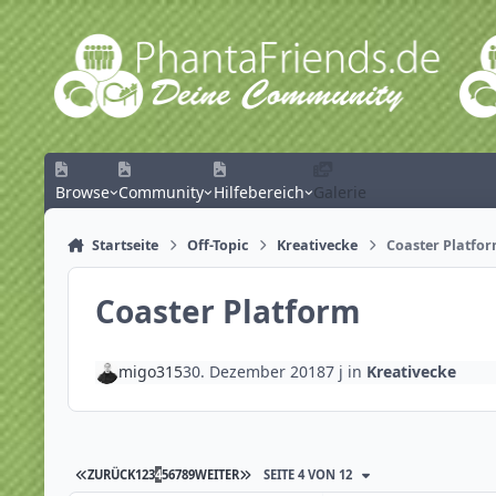
Zum Inhalt springen
Browse
Community
Hilfebereich
Galerie
Startseite
Off-Topic
Kreativecke
Coaster Platfo
Coaster Platform
migo315
30. Dezember 2018
7 j
in
Kreativecke
ZURÜCK
1
2
3
4
5
6
7
8
9
WEITER
SEITE 4 VON 12