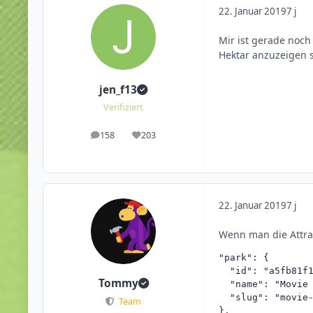
22. Januar 2019
7 j
Mir ist gerade noch 
Hektar anzuzeigen s
jen_f13
Verifiziert
158
203
Beiträge
Reputation
22. Januar 2019
7 j
Wenn man die Attra
"park": {

  "id": "a5fb81f1
Tommy
  "name": "Movie 
  "slug": "movie-
Team
},