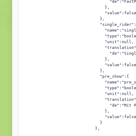
      "de":"FastP
    },

    "value":false
  },

  "single_rider":
    "name":"singl
    "type":"boole
    "unit":null,

    "translation"
      "de":"Singl
    },

    "value":false
  },

  "pre_show":{  

    "name":"pre_s
    "type":"boole
    "unit":null,

    "translation"
      "de":"Mit P
    },

    "value":false
  }

},