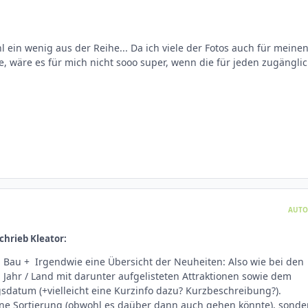
l ein wenig aus der Reihe... Da ich viele der Fotos auch für meine
e, wäre es für mich nicht sooo super, wenn die für jeden zugängli
AUTO
chrieb Kleator:
In Bau + Irgendwie eine Übersicht der Neuheiten: Also wie bei den
 Jahr / Land mit darunter aufgelisteten Attraktionen sowie dem
datum (+vielleicht eine Kurzinfo dazu? Kurzbeschreibung?).
ine Sortierung (obwohl es daüber dann auch gehen könnte), sonde