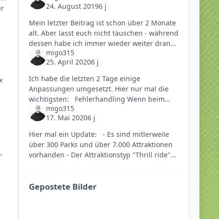
24. August 2019
6 j
er
Mein letzter Beitrag ist schon über 2 Monate
alt. Aber lasst euch nicht täuschen - während
dessen habe ich immer wieder weiter dran
migo315
gearbeitet. ? Hier mal die größten
25. April 2020
6 j
Änderungen seit meinem
Ich habe die letzten 2 Tage einige
x
Anpassungen umgesetzt. Hier nur mal die
wichtigsten: Fehlerhandling Wenn beim
migo315
Speichern ein Fehler passierte, hat sich
17. Mai 2020
6 j
einfach nichts getan. Es wurd
Hier mal ein Update: - Es sind mitlerweile
über 300 Parks und über 7.000 Attraktionen
,
vorhanden - Der Attraktionstyp "Thrill ride"
und "Moderate ride" wurde zu "Flat ride"
zusammengef
Gepostete Bilder