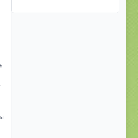
n
ch
e
ld