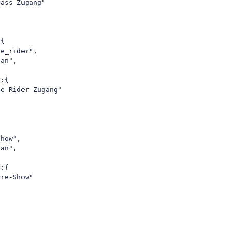
ass Zugang"



{  

e_rider",

an",

:{  

e Rider Zugang"



how",

an",

:{  

re-Show"


