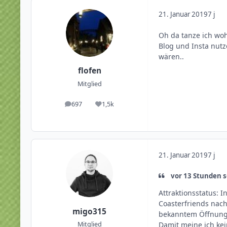
21. Januar 2019
7 j
Oh da tanze ich woh
Blog und Insta nutz
wären..
flofen
Mitglied
697
1,5k
Beiträge
Reputation
21. Januar 2019
7 j
vor 13 Stunden s
Attraktionsstatus: 
Coasterfriends nach
migo315
bekanntem Öffnungs
Damit meine ich ke
Mitglied