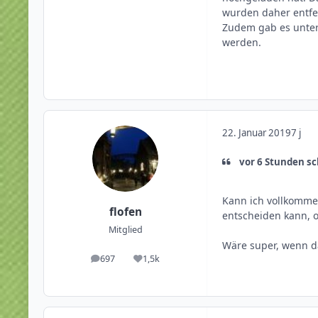
wurden daher entfe
Zudem gab es unter
werden.
22. Januar 2019
7 j
vor 6 Stunden sc
Kann ich vollkommen 
flofen
entscheiden kann, o
Mitglied
Wäre super, wenn d
697
1,5k
Beiträge
Reputation