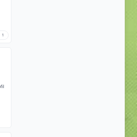
1
fil