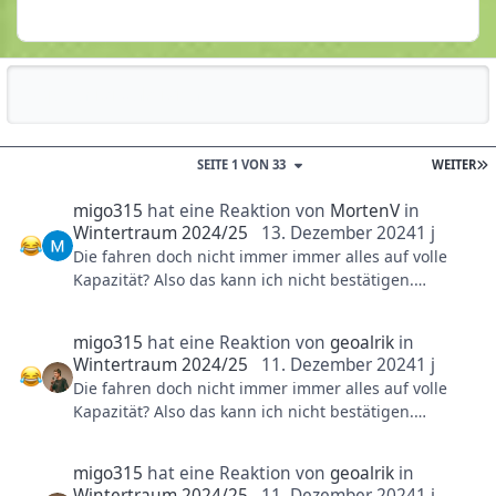
Reputationsaktivität
SEITE 1 VON 33
WEITER
migo315
hat eine Reaktion von
MortenV
in
Wintertraum 2024/25
13. Dezember 2024
1 j
Die fahren doch nicht immer immer alles auf volle
Kapazität? Also das kann ich nicht bestätigen.
Definitiv schon Tage erlebt, bei denen überall Züge
fehlten.
migo315
hat eine Reaktion von
geoalrik
in
Wintertraum 2024/25
11. Dezember 2024
1 j
Vor allem bei Raik ... fährt immer nur mit einem
Die fahren doch nicht immer immer alles auf volle
Zug!!!11elf 😄
Kapazität? Also das kann ich nicht bestätigen.
Definitiv schon Tage erlebt, bei denen überall Züge
fehlten.
migo315
hat eine Reaktion von
geoalrik
in
Wintertraum 2024/25
11. Dezember 2024
1 j