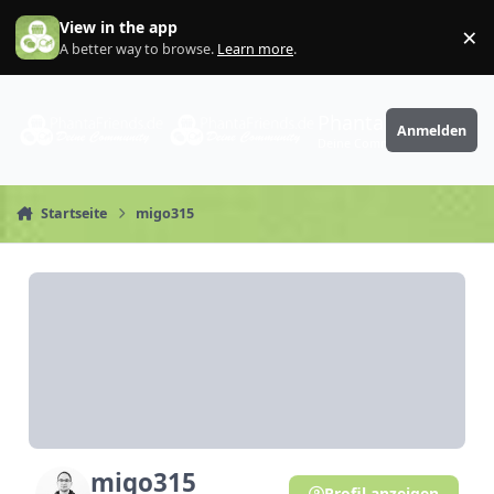
Zum Inhalt springen
View in the app
×
Di
A better way to browse.
Learn more
.
PhantaFriends.de
Anmelden
Deine Community
Startseite
migo315
migo315
Profil anzeigen