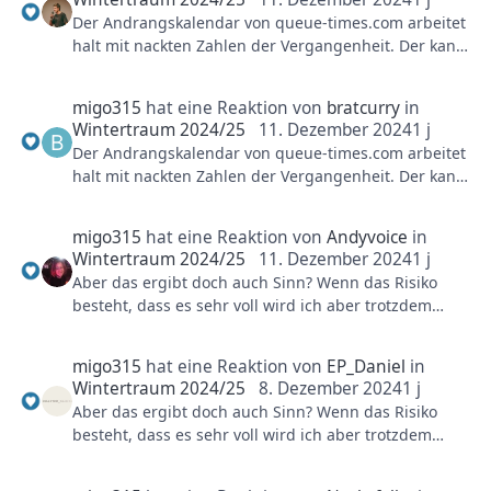
Vor allem bei Raik ... fährt immer nur mit einem
Der Andrangskalendar von queue-times.com arbeitet
Zug!!!11elf 😄
halt mit nackten Zahlen der Vergangenheit. Der kann
gute, grobe Prognosen geben aber muss nicht
Taggenau stimmen.
migo315
hat eine Reaktion von
bratcurry
in
Wintertraum 2024/25
11. Dezember 2024
1 j
Um deine Frage aber zu bearbeiten: Ja, auch im
Der Andrangskalendar von queue-times.com arbeitet
Januar ist das Phantasialand zum Teil knacke voll.
halt mit nackten Zahlen der Vergangenheit. Der kann
Mein bisher schlimmsten Phantasialand Besuch hatte
gute, grobe Prognosen geben aber muss nicht
ich an einem Januar Tag vor paar Jahren. Da waren
Taggenau stimmen.
die regulären Parkplätze sogar so dicht, dass
migo315
hat eine Reaktion von
Andyvoice
in
Besucher auf einen entfernteren Parkplatz geleitet
Wintertraum 2024/25
11. Dezember 2024
1 j
Um deine Frage aber zu bearbeiten: Ja, auch im
und per Shuttle Bus zum Park gefahren wurde (was
Aber das ergibt doch auch Sinn? Wenn das Risiko
Januar ist das Phantasialand zum Teil knacke voll.
ich trotz über 10+ Jahre regelmäßige Besuche gar
besteht, dass es sehr voll wird ich aber trotzdem
Mein bisher schlimmsten Phantasialand Besuch hatte
nicht kannte).
versuchen möchte Wintertraum, Taron und co zu
ich an einem Januar Tag vor paar Jahren. Da waren
fahren dann nimmt man sich die Billig Tickets.
die regulären Parkplätze sogar so dicht, dass
migo315
hat eine Reaktion von
EP_Daniel
in
Besucher auf einen entfernteren Parkplatz geleitet
Wintertraum 2024/25
8. Dezember 2024
1 j
Ich empfinde das Phantasialand teilweise auch
und per Shuttle Bus zum Park gefahren wurde (was
Aber das ergibt doch auch Sinn? Wenn das Risiko
manchmal als zu voll und mecker rum ... aber heißt ja
ich trotz über 10+ Jahre regelmäßige Besuche gar
besteht, dass es sehr voll wird ich aber trotzdem
nicht, dass ich auf Taron und co verzichten möchte.
nicht kannte).
versuchen möchte Wintertraum, Taron und co zu
Billig Tickets minimiert das Risiko eines finanziellen,
fahren dann nimmt man sich die Billig Tickets.
schlechten Tag.