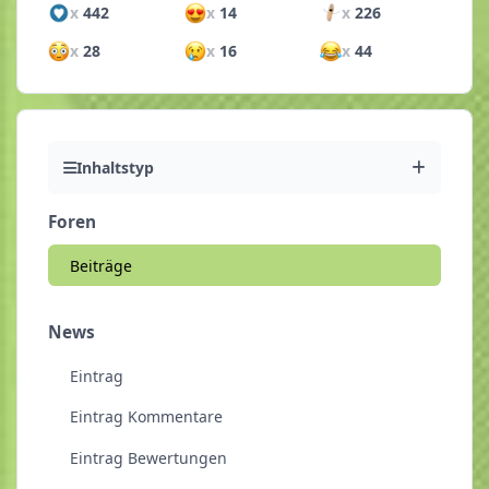
x
442
x
14
x
226
x
28
x
16
x
44
Inhaltstyp
Foren
Beiträge
News
Eintrag
Eintrag Kommentare
Eintrag Bewertungen