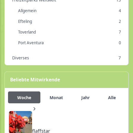
Allgemein
4
Efteling
2
Toverland
7
Port Aventura
0
Diverses
7
Beliebte Mitwirkende
Woche
Monat
Jahr
Alle
flaffstar
flaffstar