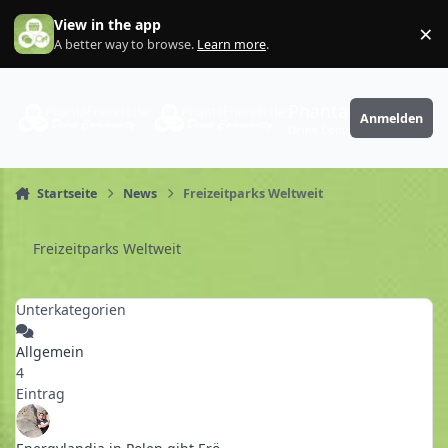
Zum Inhalt springen
View in the app
×
Di
A better way to browse.
Learn more
.
PhantaFriends.de
Anmelden
Deine Community
Startseite
News
Freizeitparks Weltweit
Freizeitparks Weltweit
Unterkategorien
Allgemein
4
Eintrag