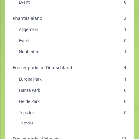
Event
0
Phantasialand
2
Allgemein
1
Event
0
Neuheiten
1
Freizeitparks in Deutschland
4
Europa Park
1
Hansa Park
0
Heide Park
0
Tripsdrill
0
+1 more
Freizeitparks Weltweit
13