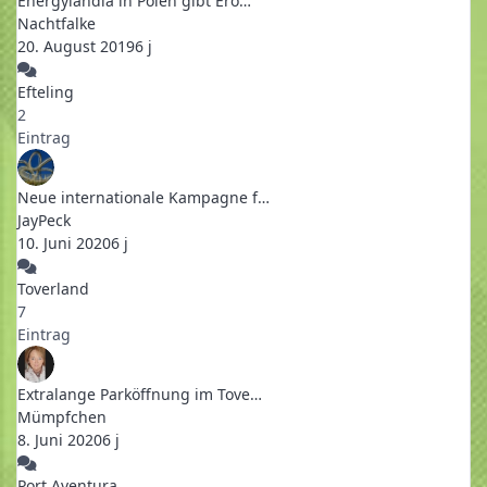
Energylandia in Polen gibt Erö…
Nachtfalke
20. August 2019
6 j
Efteling
2
Eintrag
Neue internationale Kampagne f…
JayPeck
10. Juni 2020
6 j
Toverland
7
Eintrag
Extralange Parköffnung im Tove…
Mümpfchen
8. Juni 2020
6 j
Port Aventura