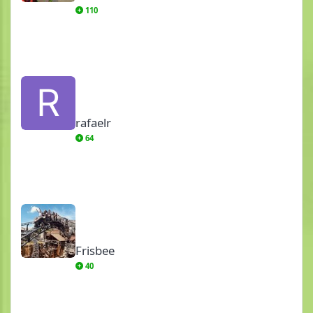
110
rafaelr
rafaelr
64
Frisbee
Frisbee
40