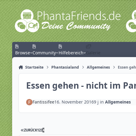
Zum Inhalt springen
Browse
Community
Hilfebereich
Galerie
Startseite
Phantasialand
Allgemeines
Essen geh
Essen gehen - nicht im Pa
Fantissifee
16. November 2016
9 j
in
Allgemeines
ZURÜCK
1
2
3
4