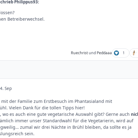
chrieb Philippus93:
lossen?
nen Betreiberwechsel.
Ruechrist
und
Peddaaa
1
4. Sep
 mit der Familie zum Erstbesuch im Phantasialand mit
l. Vielen Dank für die tollen Tipps hier!
 wo es auch eine gute vegetarische Auswahl gibt? Gerne auch
nic
t nämlich immer unser Standardwahl für die Vegetarierin, wird auf
gweilig… zumal wir drei Nächte in Brühl bleiben, da sollte es ja
lungsreich sein.