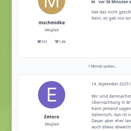
vor 36 Minuten s
Hat das nicht gesch
Nein, es gab nur ei
mschmidke
Mitglied
741
1,6k
Beiträge
Reputation
1 Monat später...
14. September 2025
1
Wir sind demnächst
Übernachtung in Brüh
Kann jemand sagen,
italienisch, das is
Eetoro
Dauer aber eher lan
Mitglied
auch etwas abwechs