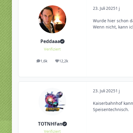
23. Juli 2025
1 j
Wurde hier schon d
Wenn nicht, kann i
Peddaaa
Verifiziert
1,6k
12,2k
Beiträge
Reputation
23. Juli 2025
1 j
Kaiserbahnhof kann
Speisentechnisch.
TOTNHFan
Verifiziert