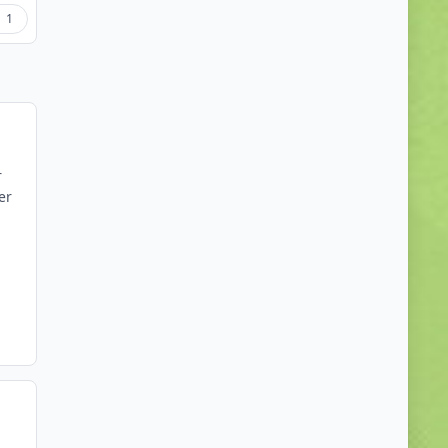
1
r
er