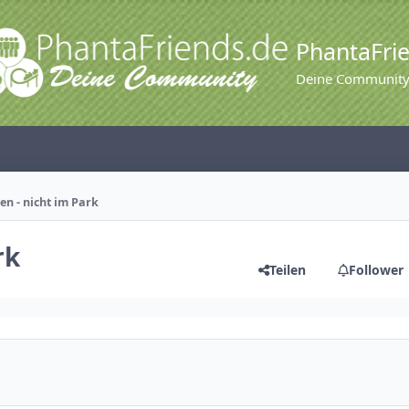
PhantaFri
Deine Communit
en - nicht im Park
rk
Teilen
Follower