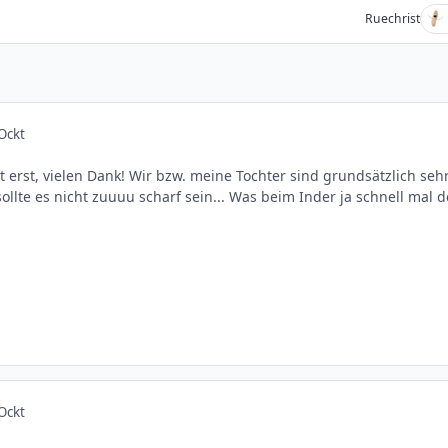
Ruechrist
Ockt
zt erst, vielen Dank! Wir bzw. meine Tochter sind grundsätzlich seh
 sollte es nicht zuuuu scharf sein... Was beim Inder ja schnell mal d
Ockt