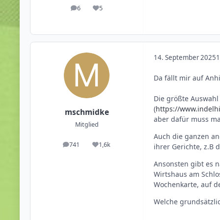
6
5
Beiträge
Reputation
14. September 2025
1
Da fällt mir auf An
Die größte Auswahl 
(
https://www.indelhi
mschmidke
aber dafür muss ma
Mitglied
Auch die ganzen and
741
1,6k
ihrer Gerichte, z.B
Beiträge
Reputation
Ansonsten gibt es n
Wirtshaus am Schlos
Wochenkarte, auf de
Welche grundsätzli