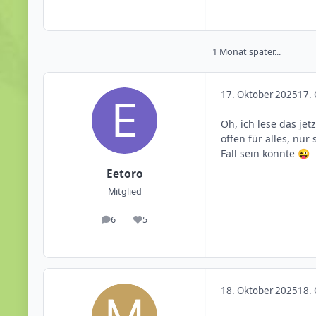
1 Monat später...
17. Oktober 2025
17. 
Oh, ich lese das jet
offen für alles, nur
Fall sein könnte
😜
Eetoro
Mitglied
6
5
Beiträge
Reputation
18. Oktober 2025
18. 