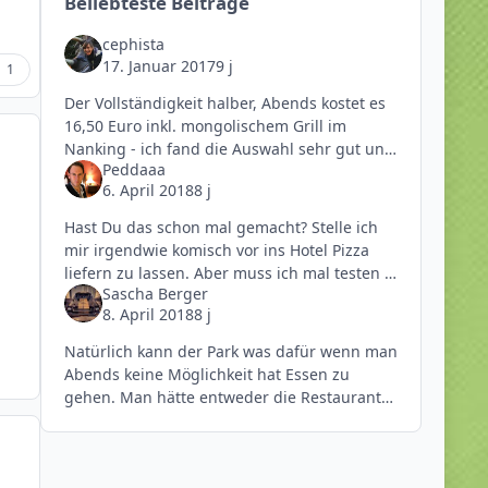
Beliebteste Beiträge
cephista
17. Januar 2017
9 j
1
Der Vollständigkeit halber, Abends kostet es
16,50 Euro inkl. mongolischem Grill im
Nanking - ich fand die Auswahl sehr gut und
Peddaaa
das Essen war echt super lecker sowie sehr
6. April 2018
8 j
freundliches und aufmerksames
Hast Du das schon mal gemacht? Stelle ich
mir irgendwie komisch vor ins Hotel Pizza
liefern zu lassen. Aber muss ich mal testen
Sascha Berger
Sonst kann mach auch nach Hürth fahren. Ist
8. April 2018
8 j
ja auch nic
Natürlich kann der Park was dafür wenn man
Abends keine Möglichkeit hat Essen zu
gehen. Man hätte entweder die Restaurants
etwas großzügiger planen können, Platz
wäre da gewesen. Alternativ könnte ma