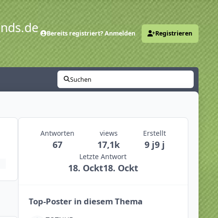
ends.de
Bereits registriert? Anmelden
Registrieren
y
Suchen
Antworten
views
Erstellt
67
17,1k
9 j
9 j
Letzte Antwort
18. Ockt
18. Ockt
Top-Poster in diesem Thema