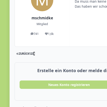
Da muss man keine S
Das haben wir schon
mschmidke
Mitglied
741
1,6k
Beiträge
Reputation
ZURÜCK
1
2
3
4
Erstelle ein Konto oder melde 
Neues Konto registrieren