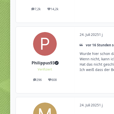
7,2k
14,2k
Beiträge
Reputation
24. Juli 2025
1 j
vor 16 Stunden s
Wurde hier schon d
Wenn nicht, kann i
Philippus93
Hat das nicht gesc
Ich weiß dass der Be
Verifiziert
296
608
Beiträge
Reputation
24. Juli 2025
1 j