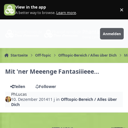
Zum Inhalt springen
View in the app
×
Di
A better way to browse.
Learn more
.
PhantaFriends.de
Anmelden
Deine Community
Startseite
Off-Topic
Offtopic-Bereich / Alles über Dich
Mi
Mit 'ner Meeenge Fantasiiieee...
Teilen
Follower
PhLucas
10. Dezember 2014
11 j
in
Offtopic-Bereich / Alles über
Dich