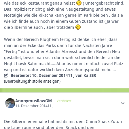
wie das eck Restaurant genau heisst
) Untergebracht sind.
Das impliziert nicht gleich eine Neugestaltung und etwas
Nostalgie wie die Rikscha kann gerne im Park bleiben , da sie
wie ich finde auch noch in einem Guten zustand ist ( Ja war
die Silbermine auch , aber trotzdem
Wenn der Bereich Klugheim fertig ist denke ich eher ,dass
man an der Ecke das Parks dann für die Nächsten Jahre
"Fertig " ist und eher Atlantis Abreisst und den Bereich Neu
gestaltet, bevor man sich dann wahrscheinlich leider an die
Night hawk Bahn macht.....Atlantis nimmt einfach zuviel Platz
weg und ist dafür wirklich kein Anziehungspunkt mehr.....
Bearbeitet
10. Dezember 2014
11 j
von KaiSER
(Bearbeitungshistorie anzeigen)
AnonymusRawGM
Verifiziert
11. Dezember 2014
11 j
Die Silbermienenhalle hat nichts mit dem China Snack Zutun
die Lagerräume sind über dem Snack und dem