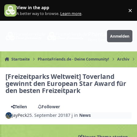
Zum Inhalt springen
View in the app
×
Di
A better way to browse.
Learn more
.
PhantaFriends.de
Anmelden
Deine Community
Startseite
PhantaFriends.de - Deine Community!
Archiv
[Freizeitparks Weltweit] Toverland
gewinnt den European Star Award für
den besten Freizeitpark
Teilen
Follower
JayPeck
25. September 2018
7 j
in
News
Neues Thema starten