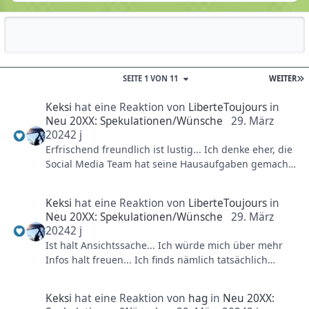
Reputationsaktivität
SEITE 1 VON 11
WEITER
Keksi
hat eine Reaktion von
LiberteToujours
in
Neu 20XX: Spekulationen/Wünsche
29. März
2024
2 j
Erfrischend freundlich ist lustig... Ich denke eher, die
Social Media Team hat seine Hausaufgaben gemacht
und gesehen, dass JEDER andere Park in Deutschland
in der off-season fleißig updates postet, nur das PHL
Keksi
hat eine Reaktion von
LiberteToujours
in
eben nicht. Und dass es eher peinlich ist, wenn ein
Neu 20XX: Spekulationen/Wünsche
29. März
Park wie das PHL so gar nichts postet außer Werbung
2024
2 j
für ermäßigte Eintrittskarten... Das wirkt ja dann
Ist halt Ansichtssache... Ich würde mich über mehr
doch eher wie ein Ramschladen als wie ein top
Infos halt freuen... Ich finds nämlich tatsächlich
Freizeitpark. Meine Meinung. Insofern finde ich es
spannend, mal hinter die Kulissen gucken zu
super, dass es endlich auch mal off-seanson Einblicke
können... Wie es vorne aussieht wissen wir ja alle ;).
aus dem PHL gab. Könnte gerne noch mehr sein,
Keksi
hat eine Reaktion von
hag
in
Neu 20XX:
nächste off-season.