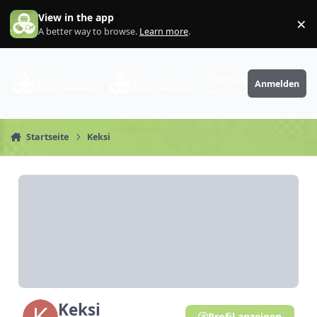
Zum Inhalt springen
View in the app
×
Di
A better way to browse.
Learn more
.
PhantaFriends.de
Anmelden
Deine Community
Startseite
Keksi
Keksi
Profil anzeigen