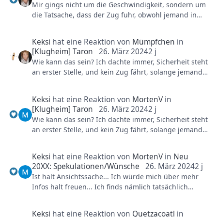
nächste off-season.
Mir gings nicht um die Geschwindigkeit, sondern um
die Tatsache, dass der Zug fuhr, obwohl jemand in
dem Bereich gearbeitet hat. Sollte eigentlich
ausgeschlossen sein...
Keksi
hat eine Reaktion von
Mümpfchen
in
[Klugheim] Taron
26. März 2024
2 j
Wie kann das sein? Ich dachte immer, Sicherheit steht
an erster Stelle, und kein Zug fährt, solange jemand
an der Bahn arbeitet?
Keksi
hat eine Reaktion von
MortenV
in
[Klugheim] Taron
26. März 2024
2 j
Wie kann das sein? Ich dachte immer, Sicherheit steht
an erster Stelle, und kein Zug fährt, solange jemand
an der Bahn arbeitet?
Keksi
hat eine Reaktion von
MortenV
in
Neu
20XX: Spekulationen/Wünsche
26. März 2024
2 j
Ist halt Ansichtssache... Ich würde mich über mehr
Infos halt freuen... Ich finds nämlich tatsächlich
spannend, mal hinter die Kulissen gucken zu
können... Wie es vorne aussieht wissen wir ja alle ;).
Keksi
hat eine Reaktion von
Quetzacoatl
in