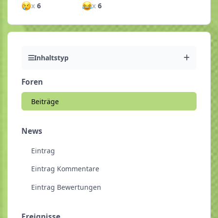
x
6
x
6
Inhaltstyp
Foren
Beiträge
News
Eintrag
Eintrag Kommentare
Eintrag Bewertungen
Ereignisse