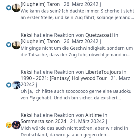
[Klugheim] Taron
26. März 2024
2 j
Wie kann das sein? Ich dachte immer, Sicherheit steht
an erster Stelle, und kein Zug fährt, solange jemand
an der Bahn arbeitet?
Keksi
hat eine Reaktion von
Quetzacoatl
in
[Klugheim] Taron
26. März 2024
2 j
Mir gings nicht um die Geschwindigkeit, sondern um
die Tatsache, dass der Zug fuhr, obwohl jemand in
dem Bereich gearbeitet hat. Sollte eigentlich
ausgeschlossen sein...
Keksi
hat eine Reaktion von
LiberteToujours
in
1990 - 2021: [Fantasy] Hollywood Tour
21. März
2024
2 j
Oh ja, ich hätte auch soooooooo gerne eine Baudoku
von Fly gehabt. Und ich bin sicher, da existiert
bestimmt Material und man könnte die relevanten
Menschen bei Vekoma und im PHL ja auch
Keksi
hat eine Reaktion von
Airtime
in
nachträglich noch interviewen... Das ist doch so
Sommersaison 2024
21. März 2024
2 j
spannend, wie die so einen Prototyp entwickelt
Mich würde das auch nicht stören, aber wir sind in
haben, wie Rookburgh geplant wurde, wie sie es
Deutschland, da wird ja auch gegen den
gescahfft haben, Coaster und Hotel und alles dort