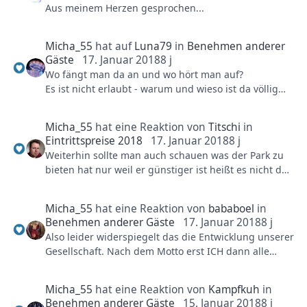
Aus meinem Herzen gesprochen...
Obwohl ich mir hier etwas mehr Sorgfältigkeit
wünschen würde wenn es sein muss dann richtig.
Und das ist die beste Variante, wenn beide Seiten
Micha_55
hat auf
Luna79
in
Benehmen anderer
mitmachen geht es schnell und beide Seiten sind
Gäste
17. Januar 2018
8 j
glücklich.
Wo fängt man da an und wo hört man auf?
Es ist nicht erlaubt - warum und wieso ist da völlig
nebensächlich. Man muss das auch weder gutheißen
noch befürworten, sondern einfach als gegeben
Micha_55
hat eine Reaktion von
Titschi
in
hinnehmen. So funktioniert "Gesellschaft" nun mal.
Eintrittspreise 2018
17. Januar 2018
8 j
Weiterhin sollte man auch schauen was der Park zu
bieten hat nur weil er günstiger ist heißt es nicht das
ich das gleiche oder ähnlich bekomme BSP.
Toverland-Phantasialand oder Disneyland -
Micha_55
hat eine Reaktion von
bababoel
in
Phantasialand. Man kann alle nicht vergleichen oder
Benehmen anderer Gäste
17. Januar 2018
8 j
über einen Kamm scheren.
Also leider widerspiegelt das die Entwicklung unserer
Gesellschaft. Nach dem Motto erst ICH dann alle
anderen. Die Erziehung hat sich verändert und so
entwickelt sich ein negativ Trend. Wenn man mal die
Micha_55
hat eine Reaktion von
Kampfkuh
in
letztem 20 Jahre betrachtet ist das schon
Benehmen anderer Gäste
15. Januar 2018
8 j