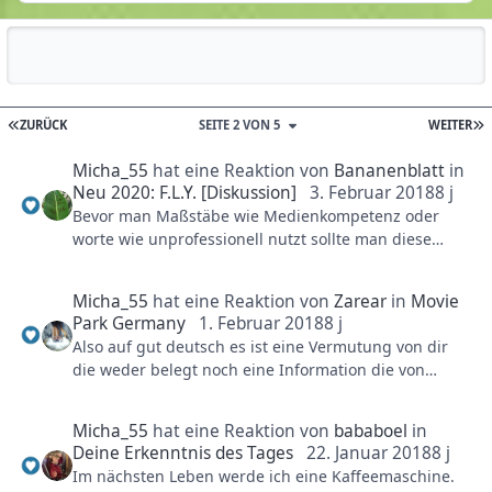
Reputationsaktivität
ZURÜCK
SEITE 2 VON 5
WEITER
Micha_55
hat eine Reaktion von
Bananenblatt
in
Neu 2020: F.L.Y. [Diskussion]
3. Februar 2018
8 j
Bevor man Maßstäbe wie Medienkompetenz oder
worte wie unprofessionell nutzt sollte man diese
Maßstäbe an ich selbst anwenden und richtig lesen
bevor man brüllt.
Micha_55
hat eine Reaktion von
Zarear
in
Movie
Dort steht erster Flyingcoaster der Welt mit einem
Park Germany
1. Februar 2018
8 j
Launchantrieb!!!!
Also auf gut deutsch es ist eine Vermutung von dir
Aber zurück zum Thema, denke 2018 ist schwer zu
die weder belegt noch eine Information die von
halten.
einem Mitarbeiter des Movieparks stammt. Um es mit
deinen Worten zu sagen du hast nicht mal Rauch
Micha_55
hat eine Reaktion von
bababoel
in
gesehen bzw den Rauch selber gelegt.
Deine Erkenntnis des Tages
22. Januar 2018
8 j
Lange Rade gar kein sinn!!!
Im nächsten Leben werde ich eine Kaffeemaschine.
Ich stimme Benni zu :