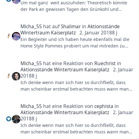
Um mal ganz weit auszuholen: Theoretisch könnte
der Park an gewissen Tagen den Grünkohl und
andere Eintöpfe frisch bzw. selbst gemacht haben
und diese dann selbst abgepackt/vakuumiert haben.
Micha_55
hat auf
Shalimar
in
Aktionsstände
Würde dann Hausmannskost bedeuten, die dann
Wintertraum Kaiserplatz
2. Januar 2018
8 j
nach Bedarf aufgewärmt werden kann
Ein Begleiter und ich haben heute ebenfalls mal die
Home Style Pommes probiert um mal mitreden zu
Denn seien wir mal ehrlich: An den Ständen vor Ort
können er hatte die Pommes mit Sour Cream,
wird mit Sicherheit nicht gekocht. Ansonsten würden
Guacamole und Salsa, ich die normale Poutine
Sachen verkochen, versalzen ,... da die Verkäufer an
Micha_55
hat eine Reaktion von
Ruechrist
in
(Bratensoße und Mozzarella).
den Ständen nunmal keine Köche sind und frisch
Aktionsstände Wintertraum Kaiserplatz
2. Januar
Die vegetarische Variante kam sehr gut an und ich
kochen und aufwärmen nunmal auch andere
2018
8 j
war mit meiner Portion auch zufrieden.
Temperaturen und Garzeiten implizieren.
Ich denke wenn man sich hier so durchfließt, dass
Ich wurde gut gesättigt, insgesamt schmeckte alles
man scheinbar erstmal betrachten muss wann man
auch gut - wobei ich hier definitiv nicht von einer
die Pommes gegessen hat. Am ersten Wochenende
kulinarischen Erscheinung reden würde sondern
war das PHL scheinbar noch nicht "combat ready" in
einfach : es hat geschmeckt, war okay, würde ich
Micha_55
hat eine Reaktion von
cephista
in
der Hinsicht. Soll keinen Entschuldigung sein aber
wieder essen - aber nicht bei jedem Parkbesuch.
Aktionsstände Wintertraum Kaiserplatz
2. Januar
wie viel Unternehmen waren bei der Einführung
2018
8 j
eines neues Produktes noch nicht zu 100% am
Ich denke wenn man sich hier so durchfließt, dass
gewünschten Ziel. Kenne einige.
man scheinbar erstmal betrachten muss wann man
Dann weiterhin auch wenn ich in einem Restaurant
die Pommes gegessen hat. Am ersten Wochenende