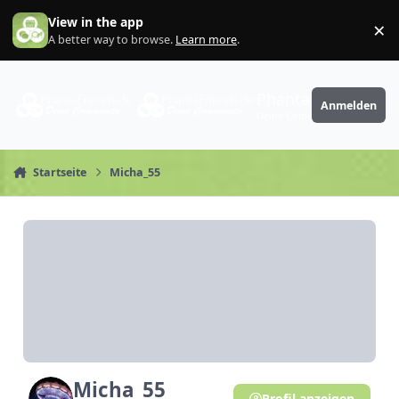
Zum Inhalt springen
View in the app
×
Di
A better way to browse.
Learn more
.
PhantaFriends.de
Anmelden
Deine Community
Startseite
Micha_55
Micha_55
Profil anzeigen