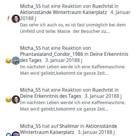
sagt zieh bitte deine Schuhe aus oder kannst du bitte
Ablauf sicherzustellen.
Micha_55
hat eine Reaktion von
Ruechrist
in
draußen rauchen dann macht man das ja auch. Das
Denke aber nicht, dass das aktuell kommen wird.
Aktionsstände Wintertraum Kaiserplatz
4. Januar
ist im PHL nix anderes. Die haben Hausrecht und da
2018
8 j
sollte man sich schon mal an die Regeln halten.
Das sehe ich auch so, es ist fast unmöglich bei dem
Vorallendingen sind die ja nicht da um uns zu
Umfeld und teilw. Masse der Besucher zu
schikanieren, sondern zu unserer Sicherheit, nicht
bewerkstelligen. Ist ja auch keine Restaurant sondern
rauchen auf Rücksicht der Nichtraucher sowie
wie schon erwähnt wie auf einem Weihnachtsmarkt.
Brandschutz oder Verschmutzung des Parks wegen
Micha_55
hat eine Reaktion von
Und ich betone immer wieder der Grünkohl ist nach
den Kippenresten. Aber dieser kleine Ausschnitt im
Phantasialand_Condor_1986
in
Deine Erkenntnis
einer Erfahrung total lecker und wie ich gehört habe
PHL widerspiegelt die Entwicklung unserer
des Tages
3. Januar 2018
8 j
die Suppen auch.
Gesellschaft immer ich denkende und regeln sind
Im nächsten Leben werde ich eine Kaffeemaschine.
So lange es schmeckt ist doch alles gut
egal geht wie ein roter Faden durch unsere
Man wird geliebt,bekommt sie ganze Zeit
Gesellschaft. Grundsätzlich würde ich mir wünschen
Aufmerksamkeit und ständig wird man gedrückt.
das das PHL machmal mehr durchgreift, ich weiß das
Micha_55
hat eine Reaktion von
Ruechrist
in
passiert ab und zu mal aber ein bisschen mehr
Deine Erkenntnis des Tages
3. Januar 2018
8 j
welches in Waage zwischen Regeln und
Im nächsten Leben werde ich eine Kaffeemaschine.
Kundenfreundlichkeit liegt.
Man wird geliebt,bekommt sie ganze Zeit
Aufmerksamkeit und ständig wird man gedrückt.
Dazu sage ich noch Unrecht kann man nicht mit
Unrecht nicht begründen, finde schon das sich das
Micha_55
hat auf
Shalimar
in
Aktionsstände
Forum sehr gut daran hält, wenn ich da andere Foren
Wintertraum Kaiserplatz
3. Januar 2018
8 j
betrachte.