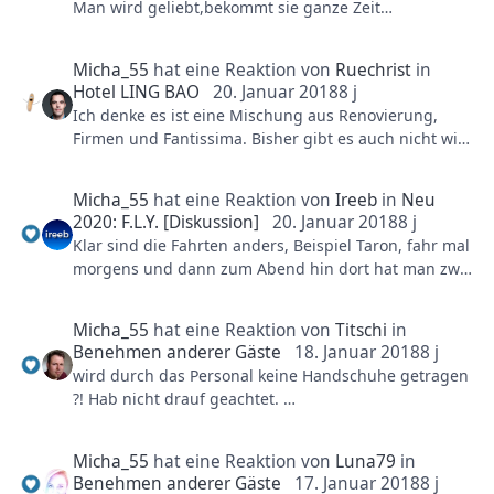
Man wird geliebt,bekommt sie ganze Zeit
Aufmerksamkeit und ständig wird man gedrückt.
Micha_55
hat eine Reaktion von
Ruechrist
in
Hotel LING BAO
20. Januar 2018
8 j
Ich denke es ist eine Mischung aus Renovierung,
Firmen und Fantissima. Bisher gibt es auch nicht wie
in den letzten Jahren vergünstigte Übernachtungen,
um Gäste anzulocken. Also scheint es den Hotels gut
Micha_55
hat eine Reaktion von
Ireeb
in
Neu
zu gehen bzw. gut gebucht zu sein, wenn man auf
2020: F.L.Y. [Diskussion]
20. Januar 2018
8 j
dieses Mittel nicht zurückgreifen muss oder will.
Klar sind die Fahrten anders, Beispiel Taron, fahr mal
Lageänderung:
morgens und dann zum Abend hin dort hat man zwei
Kommando zurück sehe gerade es gibt
verschiedene Geschwindigkeiten morgens ist es
Auszeitangebote
langsamer.
85€ pro Nacht, 1 Erwachsener sowohl im Lingbao als
Micha_55
hat eine Reaktion von
Titschi
in
auch im Matamba
Benehmen anderer Gäste
18. Januar 2018
8 j
Ganz genau der Faktor Mensch bzw dessen Gefühl
Trotzdem interessant das es nun fast das doppelte ist
wird durch das Personal keine Handschuhe getragen
kann während der Fahrt kann ein Computer nicht
wie in den letzten Jahren.
?! Hab nicht drauf geachtet.
simulieren. Und das ist ja nahezu das wichtigste.
Das es immer wieder vereinzelt solche Angebote gibt
Weiterhin finde ich es ebenfalls nicht schlimm
scheint der Rest mehr in Richtung Firmen zu
mittlerweile wird man immer mehr kontrolliert auf
Micha_55
hat eine Reaktion von
Luna79
in
tendieren.
Grund der Lageentwicklung. Besser so als wenn was
Benehmen anderer Gäste
17. Januar 2018
8 j
passiert.