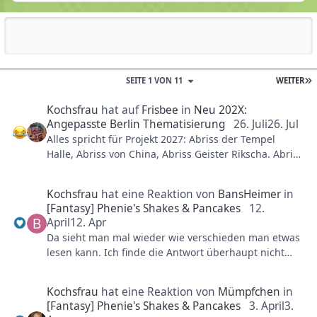
Reputationsaktivität
SEITE 1 VON 11
WEITER
Kochsfrau
hat auf
Frisbee
in
Neu 202X:
Angepasste Berlin Thematisierung
26. Juli
26. Jul
Alles spricht für Projekt 2027: Abriss der Tempel
Halle, Abriss von China, Abriss Geister Rikscha. Abriss
Silverado Theater, Abriss Colorado Adventure. Abriss
alter Eingang. Abriss Verwaltungsgebäude. Abriss
Kochsfrau
hat eine Reaktion von
BansHeimer
in
der grünen Wand. Abriss vom Bauhof. Abriss der
[Fantasy] Phenie's Shakes & Pancakes
12.
Berggeisstraße. Abriss der Parkplätze die dem Park
April
12. Apr
gehören. Und aller anderen Parkplätze. Abriss der
Da sieht man mal wieder wie verschieden man etwas
Autobahn.
lesen kann. Ich finde die Antwort überhaupt nicht
"eingeschnappt" sondern einfach nur informativ und
Motto: wir schaffen Platz für neue Sitzgelegenheiten!
klar.
Kochsfrau
hat eine Reaktion von
Mümpfchen
in
[Fantasy] Phenie's Shakes & Pancakes
3. April
3.
LG Andrea