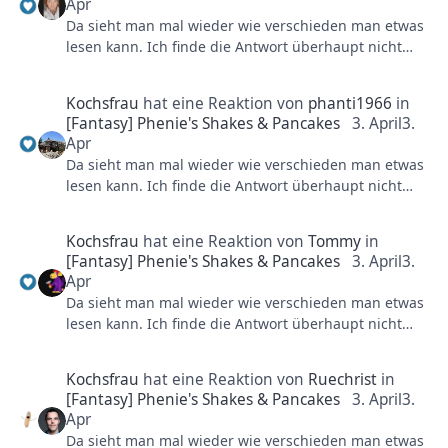
Apr
Da sieht man mal wieder wie verschieden man etwas
lesen kann. Ich finde die Antwort überhaupt nicht
"eingeschnappt" sondern einfach nur informativ und
klar.
Kochsfrau
hat eine Reaktion von
phanti1966
in
[Fantasy] Phenie's Shakes & Pancakes
3. April
3.
LG Andrea
Apr
Da sieht man mal wieder wie verschieden man etwas
lesen kann. Ich finde die Antwort überhaupt nicht
"eingeschnappt" sondern einfach nur informativ und
klar.
Kochsfrau
hat eine Reaktion von
Tommy
in
[Fantasy] Phenie's Shakes & Pancakes
3. April
3.
LG Andrea
Apr
Da sieht man mal wieder wie verschieden man etwas
lesen kann. Ich finde die Antwort überhaupt nicht
"eingeschnappt" sondern einfach nur informativ und
klar.
Kochsfrau
hat eine Reaktion von
Ruechrist
in
[Fantasy] Phenie's Shakes & Pancakes
3. April
3.
LG Andrea
Apr
Da sieht man mal wieder wie verschieden man etwas