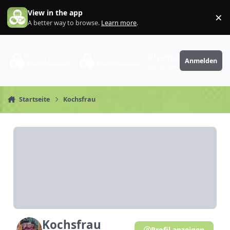
Zum Inhalt springen
View in the app
×
Di
A better way to browse.
Learn more
.
PhantaFriends.de
Anmelden
Deine Community
Startseite
Kochsfrau
Kochsfrau
Profil anzeigen