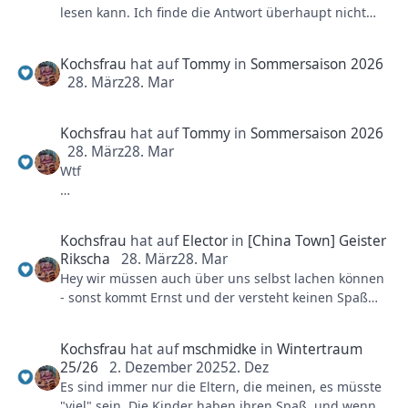
lesen kann. Ich finde die Antwort überhaupt nicht
"eingeschnappt" sondern einfach nur informativ und
klar.
Kochsfrau
hat auf
Tommy
in
Sommersaison 2026
28. März
28. Mar
LG Andrea
Kochsfrau
hat auf
Tommy
in
Sommersaison 2026
28. März
28. Mar
Wtf
Mehr Anpassungen
Kochsfrau
hat auf
Elector
in
[China Town] Geister
Rikscha
28. März
28. Mar
Hey wir müssen auch über uns selbst lachen können
- sonst kommt Ernst und der versteht keinen Spaß
und Spaß meint es ernst
Kochsfrau
hat auf
mschmidke
in
Wintertraum
25/26
2. Dezember 2025
2. Dez
Es sind immer nur die Eltern, die meinen, es müsste
"viel" sein. Die Kinder haben ihren Spaß, und wenn