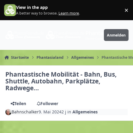
Zum Inhalt springen
View in the app
×
Di
A better way to browse.
Learn more
.
PhantaFriends.de
Anmelden
Deine Community
Startseite
Phantasialand
Allgemeines
Phantastische Mo
Phantastische Mobilität - Bahn, Bus,
Shuttle, Autobahn, Parkplätze,
Radwege...
Teilen
Follower
Bahnschalker
9. Mai 2024
2 j
in
Allgemeines