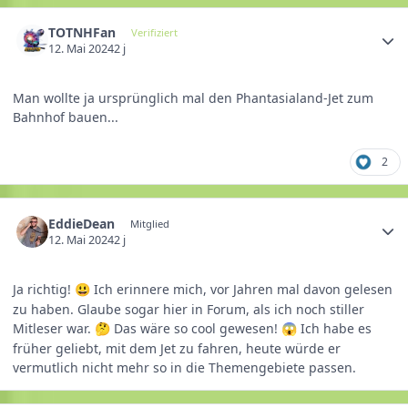
TOTNHFan
Verifiziert
12. Mai 2024
2 j
Man wollte ja ursprünglich mal den Phantasialand-Jet zum
Bahnhof bauen...
2
EddieDean
Mitglied
12. Mai 2024
2 j
Ja richtig!
Ich erinnere mich, vor Jahren mal davon gelesen
😃
zu haben. Glaube sogar hier in Forum, als ich noch stiller
Mitleser war.
Da
s wäre so cool gewesen!
Ich habe es
🤔
😱
früher geliebt, mit dem Jet zu fahren, heute würde er
vermutlich nicht mehr so in die Themengebiete passen.