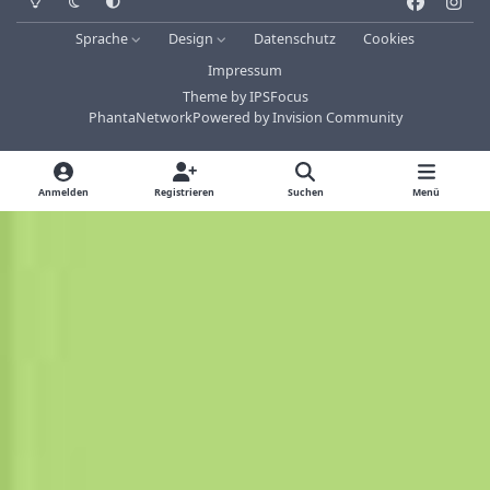
a
n
Sprache
Design
Datenschutz
Cookies
c
s
Impressum
e
t
Theme
by
IPSFocus
b
a
PhantaNetwork
Powered by
Invision Community
o
g
o
r
k
a
Anmelden
Registrieren
Suchen
Menü
m