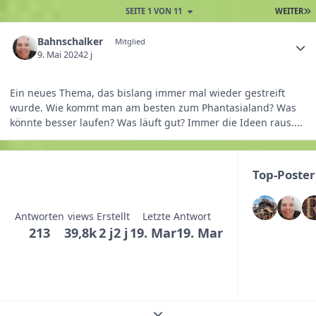
SEITE 1 VON 11
WEITER
Bahnschalker
Mitglied
9. Mai 2024
2 j
Ein neues Thema, das bislang immer mal wieder gestreift
wurde. Wie kommt man am besten zum Phantasialand? Was
könnte besser laufen? Was läuft gut? Immer die Ideen raus....
Top-Poster
Antworten
views
Erstellt
Letzte Antwort
213
39,8k
2 j
2 j
19. Mar
19. Mar
Themenübersicht erweitern