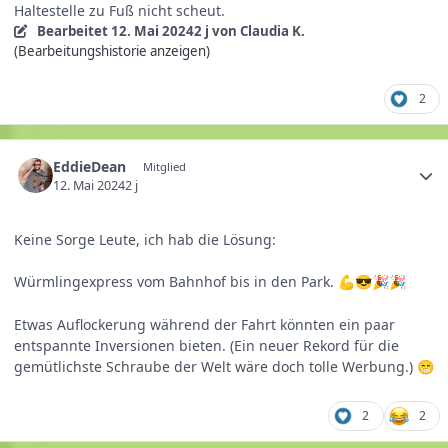
Haltestelle zu Fuß nicht scheut.
Bearbeitet
12. Mai 2024
2 j
von Claudia K.
(Bearbeitungshistorie anzeigen)
2
EddieDean
Mitglied
12. Mai 2024
2 j
Keine Sorge Leute, ich hab die Lösung:
Würmlingexpress vom Bahnhof bis in den Park.
💪
😎
🎉
🎉
Etwas Auflockerung während der Fahrt könnten ein paar
entspannte Inversionen bieten. (Ein neuer Rekord für die
gemütlichste Schraube der Welt wäre doch tolle Werbung.)
😁
2
2