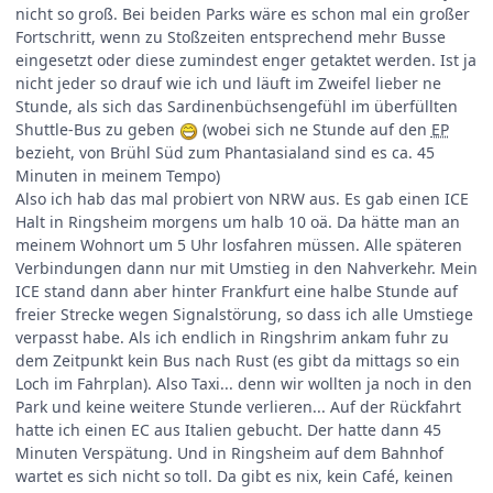
nicht so groß. Bei beiden Parks wäre es schon mal ein großer
Fortschritt, wenn zu Stoßzeiten entsprechend mehr Busse
eingesetzt oder diese zumindest enger getaktet werden. Ist ja
nicht jeder so drauf wie ich und läuft im Zweifel lieber ne
Stunde, als sich das Sardinenbüchsengefühl im überfüllten
Shuttle-Bus zu geben
(wobei sich ne Stunde auf den
EP
bezieht, von Brühl Süd zum Phantasialand sind es ca. 45
Minuten in meinem Tempo)
Also ich hab das mal probiert von NRW aus. Es gab einen ICE
Halt in Ringsheim morgens um halb 10 oä. Da hätte man an
meinem Wohnort um 5 Uhr losfahren müssen. Alle späteren
Verbindungen dann nur mit Umstieg in den Nahverkehr. Mein
ICE stand dann aber hinter Frankfurt eine halbe Stunde auf
freier Strecke wegen Signalstörung, so dass ich alle Umstiege
verpasst habe. Als ich endlich in Ringshrim ankam fuhr zu
dem Zeitpunkt kein Bus nach Rust (es gibt da mittags so ein
Loch im Fahrplan). Also Taxi... denn wir wollten ja noch in den
Park und keine weitere Stunde verlieren... Auf der Rückfahrt
hatte ich einen EC aus Italien gebucht. Der hatte dann 45
Minuten Verspätung. Und in Ringsheim auf dem Bahnhof
wartet es sich nicht so toll. Da gibt es nix, kein Café, keinen