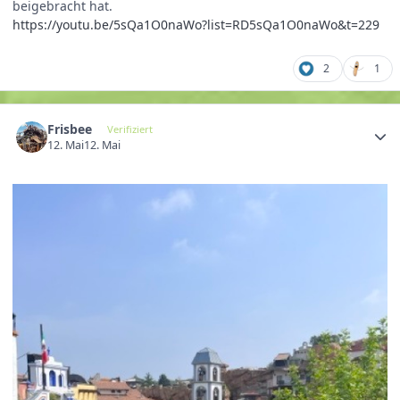
beigebracht hat.
https://youtu.be/5sQa1O0naWo?list=RD5sQa1O0naWo&t=229
2
1
Frisbee
Verifiziert
12. Mai
12. Mai