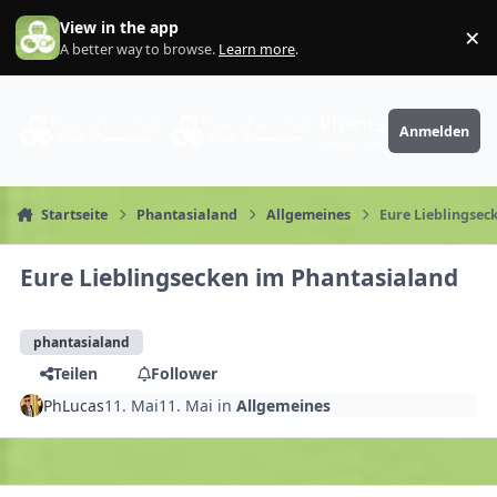
Zum Inhalt springen
View in the app
×
Di
A better way to browse.
Learn more
.
PhantaFriends.de
Anmelden
Deine Community
Startseite
Phantasialand
Allgemeines
Eure Lieblingsec
Eure Lieblingsecken im Phantasialand
phantasialand
Teilen
Follower
PhLucas
11. Mai
11. Mai
in
Allgemeines