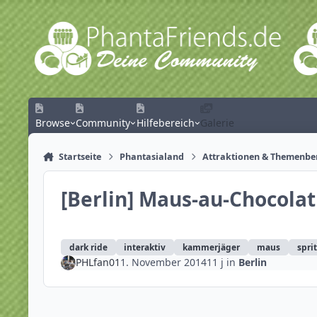
Zum Inhalt springen
Browse
Community
Hilfebereich
Galerie
Startseite
Phantasialand
Attraktionen & Themenbe
[Berlin] Maus-au-Chocolat
dark ride
interaktiv
kammerjäger
maus
spri
PHLfan01
1. November 2014
11 j
in
Berlin