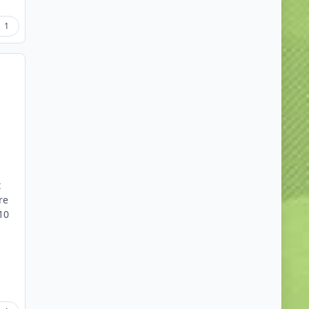
1
t
re
10