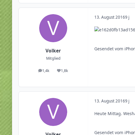
13. August 2016
9 j
Gesendet vom iPhon
Volker
Mitglied
1,4k
1,8k
Beiträge
Reputation
13. August 2016
9 j
Heute Mittag. Weshal
Gesendet vom iPhon
Volker