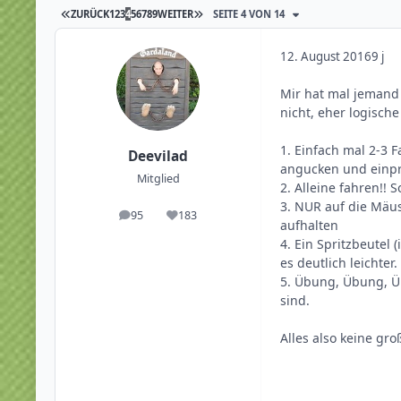
ZURÜCK
1
2
3
4
5
6
7
8
9
WEITER
SEITE 4 VON 14
12. August 2016
9 j
Mir hat mal jemand 
nicht, eher logische
1. Einfach mal 2-3
Deevilad
angucken und einp
Mitglied
2. Alleine fahren!!
3. NUR auf die Mäu
95
183
Beiträge
Reputation
aufhalten
4. Ein Spritzbeutel 
es deutlich leichter.
5. Übung, Übung, Üb
sind.
Alles also keine gr