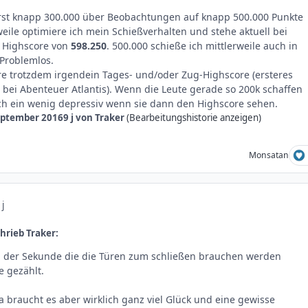
 erst knapp 300.000 über Beobachtungen auf knapp 500.000 Punkte
ile optimiere ich mein Schießverhalten und stehe aktuell bei
 Highscore von
598.250
. 500.000 schieße ich mittlerweile auch in
Problemlos.
 trotzdem irgendein Tages- und/oder Zug-Highscore (ersteres
 bei Abenteuer Atlantis). Wenn die Leute gerade so 200k schaffen
 ein wenig depressiv wenn sie dann den Highscore sehen.
eptember 2016
9 j
von Traker
(Bearbeitungshistorie anzeigen)
Monsatan
 j
hrieb Traker:
der Sekunde die die Türen zum schließen brauchen werden
e gezählt.
a braucht es aber wirklich ganz viel Glück und eine gewisse