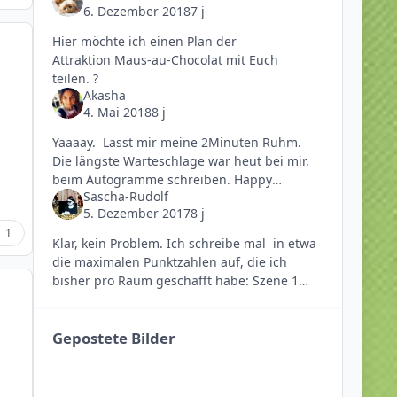
6. Dezember 2018
7 j
Hier möchte ich einen Plan der
Attraktion Maus-au-Chocolat mit Euch
teilen. ?
Akasha
4. Mai 2018
8 j
Yaaaay. Lasst mir meine 2Minuten Ruhm.
Die längste Warteschlage war heut bei mir,
beim Autogramme schreiben. Happy
Sascha-Rudolf
Weekend
5. Dezember 2017
8 j
1
Klar, kein Problem. Ich schreibe mal in etwa
die maximalen Punktzahlen auf, die ich
bisher pro Raum geschafft habe: Szene 1
(Büro): 80.000 Szene 2 (Lager): 90.000 Szene 3
(Küche): 90.0
Gepostete Bilder