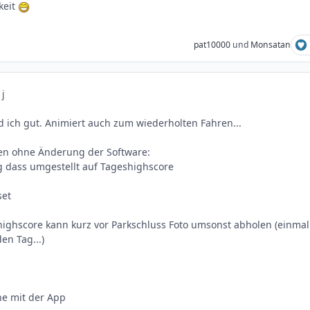
keit
pat10000
und
Monsatan
 j
 ich gut. Animiert auch zum wiederholten Fahren...
sen ohne Änderung der Software:
g dass umgestellt auf Tageshighscore
set
highscore kann kurz vor Parkschluss Foto umsonst abholen (einmal
en Tag...)
e mit der App