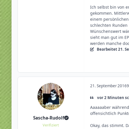
Ich selbst bin von
gekommen. Mittlerwe
einem persönlichen
schlechten Runden 
Wünschenswert wäre
sieht man gut im EP
werden manche doch
Bearbeitet
21. S
21. September 2016
9
vor 2 Minuten sc
Aaaaaaber während 
offensichtlich Punkt
Sascha-Rudolf
Okay, das stimmt. D
Verifiziert