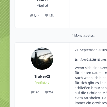
Mitglied
1,4k
1,8k
Beiträge
Reputation
1 Monat später...
21. September 2016
9
Am 9.8.2016 um 2
Wenn sich eine Szen
für diesen Raum. Do
Traker
Auch wenn ich hier
für sich gibt es ke
Verifiziert
schließen brauchen
190
769
auf die richtigen 
Beiträge
Reputation
extra rausholen. Da
immer ein gewisses