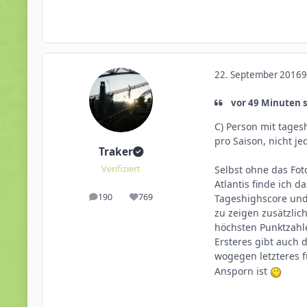
22. September 2016
9
vor 49 Minuten s
C) Person mit tages
pro Saison, nicht jed
Traker
Selbst ohne das Fot
Verifiziert
Atlantis finde ich 
190
769
Tageshighscore und 
Beiträge
Reputation
zu zeigen zusätzlic
höchsten Punktzahl
Ersteres gibt auch 
wogegen letzteres f
Ansporn ist