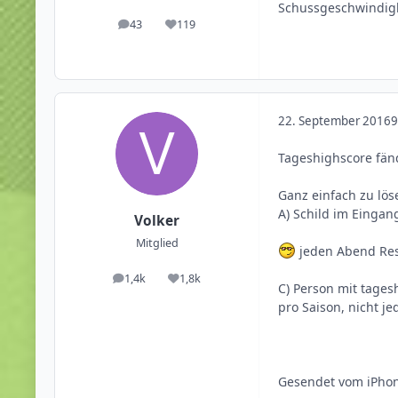
Schussgeschwindig
43
119
Beiträge
Reputation
22. September 2016
9
Tageshighscore fänd
Ganz einfach zu lö
A) Schild im Eingan
Volker
Mitglied
jeden Abend Re
1,4k
1,8k
Beiträge
Reputation
C) Person mit tages
pro Saison, nicht jed
Gesendet vom iPhon