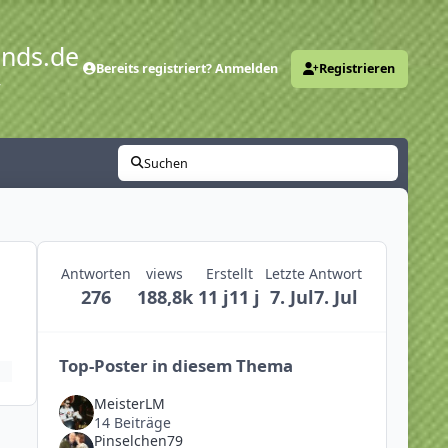
ends.de
Bereits registriert? Anmelden
Registrieren
y
Suchen
Antworten
views
Erstellt
Letzte Antwort
276
188,8k
11 j
11 j
7. Jul
7. Jul
Top-Poster in diesem Thema
MeisterLM
14 Beiträge
Pinselchen79