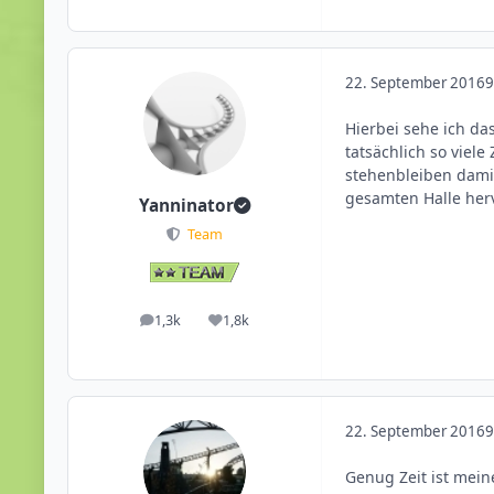
22. September 2016
9
Hierbei sehe ich da
tatsächlich so viel
stehenbleiben dami
gesamten Halle her
Yanninator
Team
1,3k
1,8k
Beiträge
Reputation
22. September 2016
9
Genug Zeit ist mein