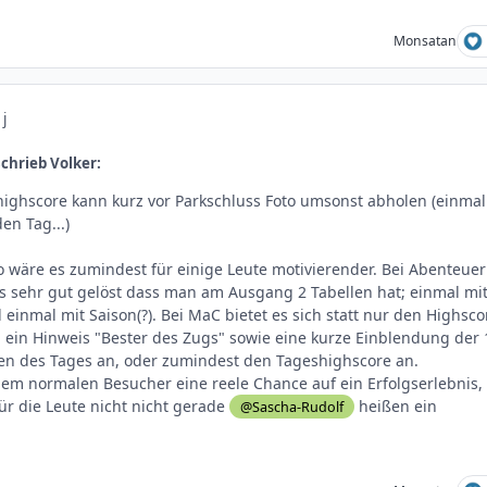
Monsatan
 j
chrieb Volker:
highscore kann kurz vor Parkschluss Foto umsonst abholen (einmal
en Tag...)
o wäre es zumindest für einige Leute motivierender. Bei Abenteuer
das sehr gut gelöst dass man am Ausgang 2 Tabellen hat; einmal mi
einmal mit Saison(?). Bei MaC bietet es sich statt nur den Highsco
h ein Hinweis "Bester des Zugs" sowie eine kurze Einblendung der 
en des Tages an, oder zumindest den Tageshighscore an.
dem normalen Besucher eine reele Chance auf ein Erfolgserlebnis,
ür die Leute nicht nicht gerade
heißen ein
@Sascha-Rudolf