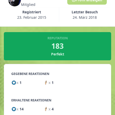
Mitglied
Registriert
Letzter Besuch
23. Februar 2015
24. März 2018
REPUTATION
183
Perfekt
GEGEBENE REAKTIONEN
x
1
x
1
ERHALTENE REAKTIONEN
x
14
x
4