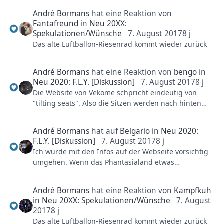
aber der Fahrgast geht nicht über kopf, man dreht
Gesendet von SM-G930F und benutzt die
André Bormans
hat eine Reaktion von
sich nur um die eigene Achse wie mann sich auch im
PhantaFriends.de App
Fantafreund
in
Neu 20XX:
Bett rollt.
Spekulationen/Wünsche
7. August 2017
8 j
Das alte Luftballon-Riesenrad kommt wieder zurück
Die Kurven die es zu sehen gibt haben keine
übertrieben weite Banking, lasst also eher langsame
Kurven vermuten. Bis jetzt könnte das immer noch
André Bormans
hat eine Reaktion von
bengo
in
alles werden.
Neu 2020: F.L.Y. [Diskussion]
7. August 2017
8 j
Die Website von Vekome schpricht eindeutig von
"tilting seats". Also die Sitzen werden nach hinten
gekippt wie auch bei die alten Modelle. Der
Unterschied ist aber das es jetzt auf den Lifthill
André Bormans
hat auf
Belgario
in
Neu 2020:
passiert, und nicht schon in der Station. (Das war
F.L.Y. [Diskussion]
7. August 2017
8 j
Früher auch schon so gemeint, aber hatt nie
Ich würde mit den Infos auf der Webseite vorsichtig
geklappt, jetzt funktioniert es aber).
umgehen. Wenn das Phantasialand etwas
präsentieren will und wahrscheinlich wird was in der
Weiterhin steht da noch das nach den Lift die Sitsen
Form einzigartig und neuartig ist wird sich Vekoma
auf dem bauch "rotiert" werden. Damit wird aber
André Bormans
hat eine Reaktion von
Kampfkuh
hüten bzw. wird das mit dem Park so abgesprochen
nicht die rotation vom Prototy gemeint, sondern die
in
Neu 20XX: Spekulationen/Wünsche
7. August
sein das man anhand neuer Informationen über die
rotation von einen halben Inline-Twist, wie es auch
2017
8 j
Homepage nicht auf Features von F.L.Y. schließen
auf der Zeichnung auf der Website zu sehen ist.
Das alte Luftballon-Riesenrad kommt wieder zurück