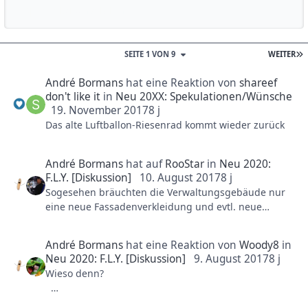
Reputationsaktivität
SEITE 1 VON 9
WEITER
André Bormans
hat eine Reaktion von
shareef
don't like it
in
Neu 20XX: Spekulationen/Wünsche
19. November 2017
8 j
Das alte Luftballon-Riesenrad kommt wieder zurück
André Bormans
hat auf
RooStar
in
Neu 2020:
F.L.Y. [Diskussion]
10. August 2017
8 j
Sogesehen bräuchten die Verwaltungsgebäude nur
eine neue Fassadenverkleidung und evtl. neue
Fenster die Thematisch passen würden. Fenster
könnte man auch als Einwegespiegel einbauen
André Bormans
hat eine Reaktion von
Woody8
in
sodass man raus aber nicht reingucken kann. Das
Neu 2020: F.L.Y. [Diskussion]
9. August 2017
8 j
dürfte relativ einfach, schnell und kostengünstig
Wieso denn?
gehen und schon hätte man dort die ersten
Fabrikhallen und somit einen Teil der Kulisse fertig...
Dies wird bei RCDB als eine Inversion bezeichnet,