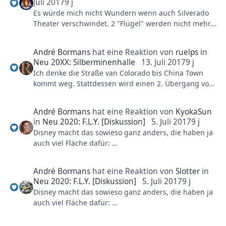
Meandering (dt.: Mäandern)
Juli 2017
9 j
Einen Platz wo eine Warteschlange hin und her geht
Es würde mich nicht Wundern wenn auch Silverado
um so viel möchlich Personen auf engsten Raum zu
Theater verschwindet. 2 "Flügel" werden nicht mehr
passen.
benutzt. Mann könnte ein besseres Theater dort
Beispiele: Winja's, Maus au Chocolat, Chiapas.
machen. Übergang zum Colorado Eingang wird dan
André Bormans
hat eine Reaktion von
ruelps
in
besser und man könnte vielleicht dort noch was
Neu 20XX: Silberminenhalle
13. Juli 2017
9 j
kleines hin stellen.
Ich denke die Straße van Colorado bis China Town
kommt weg. Stattdessen wird einen 2. Übergang von
China nach Klugheim eröffnet (Zwischen FJP und
Snack) was einen weg ergibt, der parallel an die
André Bormans
hat eine Reaktion von
KyokaSun
andere Straße lauft. Dazu wird dann auch die Straße
in
Neu 2020: F.L.Y. [Diskussion]
5. Juli 2017
9 j
am Colorado-Eingang entlang mehr benutzt.
Disney macht das sowieso ganz anders, die haben ja
auch viel Fläche dafür:
Die alte Silberminen-Halle und die Halle von der
Geister Rikscha können dann zusammen gefügt
Jede menge Verknüpfungen: Indoor (Grossteil der
werden. Es ensteht dan eine grosse Halle wo
André Bormans
hat eine Reaktion von
Slotter
in
Bahnen, wenn nicht ganz)
bestimmt etwas Schönes rein passen wird, auch
Neu 2020: F.L.Y. [Diskussion]
5. Juli 2017
9 j
Ausgestreckte kurven die sich (fast) nie kreuzen:
wenn man nicht der unterirdischer Teil benutzen
Disney macht das sowieso ganz anders, die haben ja
Outdoor (wenn es schon mal 'ne Kreuzung gibt, ist es
möchte (aber ich hoffe man Benutzt es trotzdem).
auch viel Fläche dafür:
eine Brücke).
Eventuell könnte man die warteschlange von
Jede menge Verknüpfungen: Indoor (Grossteil der