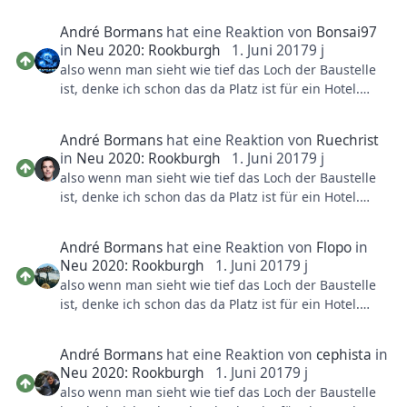
buchstäblich so war das warscheinlich doch nicht
Für FLY erwarte ich es nicht sehr anders. Ich hoffe
Trotzdem könnte man da vieles machen. Wenn man
Steampunk-Thema passen und braucht man nicht
gemeint.
auf etwas mehr indoor (Darkride artige Teilen, aber
noch 10m in die Höhe geht, gibt's 22m an Höhe zu
unbedingt so zu verstecken wie bei BTM.
André Bormans
hat eine Reaktion von
Bonsai97
auch schelle Stücken) wie Taron aber jedenfalls
überwinden, hört sich vielleicht nicht als sehr viel an,
in
Neu 2020: Rookburgh
1. Juni 2017
9 j
wieder sehr viel Thema.
aber könnte (dank Launch) trotzdem sehr gut sein.
also wenn man sieht wie tief das Loch der Baustelle
Wieso denn. Gunügend Parkplätze gegenüber. (P1)
ist, denke ich schon das da Platz ist für ein Hotel.
Überigens: Supports können sehr gut in ein
Aber nicht so wie Ling Bao und Matamba, aber eher
Steampunk-Thema passen und braucht man nicht
eingebettet im Themenbereich. Eingang auf
unbedingt so zu verstecken wie bei BTM.
André Bormans
hat eine Reaktion von
Ruechrist
Straßenebene und Rezeption mit Zimmer erst ab 1.
in
Neu 2020: Rookburgh
1. Juni 2017
9 j
oder 2. Stock. Die andere Stöcke sind dann für
also wenn man sieht wie tief das Loch der Baustelle
Themenwelt/Attraktion, die auch in der Tiefe gehen.
ist, denke ich schon das da Platz ist für ein Hotel.
Aber nicht so wie Ling Bao und Matamba, aber eher
eingebettet im Themenbereich. Eingang auf
André Bormans
hat eine Reaktion von
Flopo
in
Straßenebene und Rezeption mit Zimmer erst ab 1.
Neu 2020: Rookburgh
1. Juni 2017
9 j
oder 2. Stock. Die andere Stöcke sind dann für
also wenn man sieht wie tief das Loch der Baustelle
Themenwelt/Attraktion, die auch in der Tiefe gehen.
ist, denke ich schon das da Platz ist für ein Hotel.
Aber nicht so wie Ling Bao und Matamba, aber eher
eingebettet im Themenbereich. Eingang auf
André Bormans
hat eine Reaktion von
cephista
in
Straßenebene und Rezeption mit Zimmer erst ab 1.
Neu 2020: Rookburgh
1. Juni 2017
9 j
oder 2. Stock. Die andere Stöcke sind dann für
also wenn man sieht wie tief das Loch der Baustelle
Themenwelt/Attraktion, die auch in der Tiefe gehen.