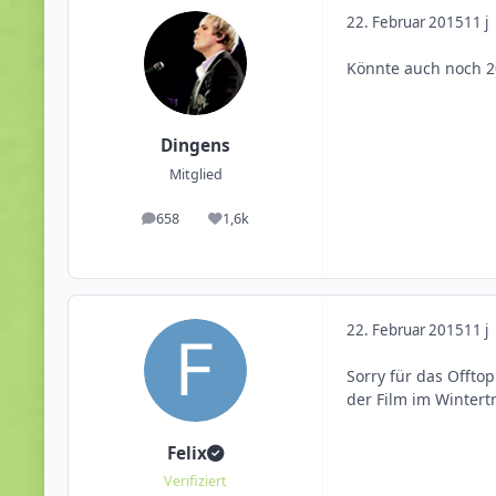
22. Februar 2015
11 j
Könnte auch noch 20
Dingens
Mitglied
658
1,6k
Beiträge
Reputation
22. Februar 2015
11 j
Sorry für das Offto
der Film im Wintert
Felix
Verifiziert