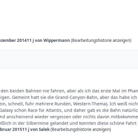
ezember 2014
11 j
von Wippermann
(Bearbeitungshistorie anzeigen)
 den beiden Bahnen nie fahren, aber als ich das erste Mal im Phan
eigen. Gemeint hatt sie die Grand-Canyon-Bahn, aber das habe ich
ein, schnell, fuhr mehrere Runden, Western-Thema). Ich weiß nic
Galaxy schon Race for Atlantis, und daher gab es die Bahn natürl
nd anscheinend wieder vergessen oder nichts davon mitbekommen.
ßlich in der Silbermine gelandet und konnten diese schöne Fahrt
ebruar 2015
11 j
von Salek
(Bearbeitungshistorie anzeigen)