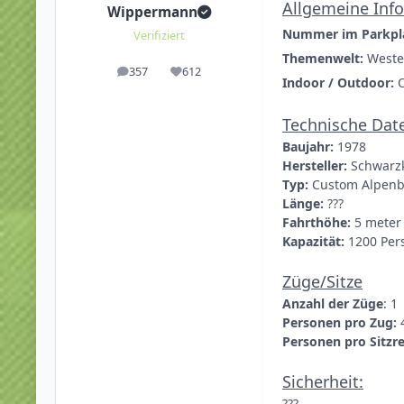
Allgemeine Inf
Wippermann
Nummer im Parkpl
Verifiziert
Themenwelt:
Weste
357
612
Beiträge
Reputation
Indoor / Outdoor:
Technische Dat
Baujahr:
1978
Hersteller:
Schwarz
Typ:
Custom Alpenbl
Länge:
???
Fahrthöhe:
5 meter
Kapazität:
1200 Per
Züge/Sitze
Anzahl der Züge
: 1
Personen pro Zug:
Personen pro Sitzr
Sicherheit:
???