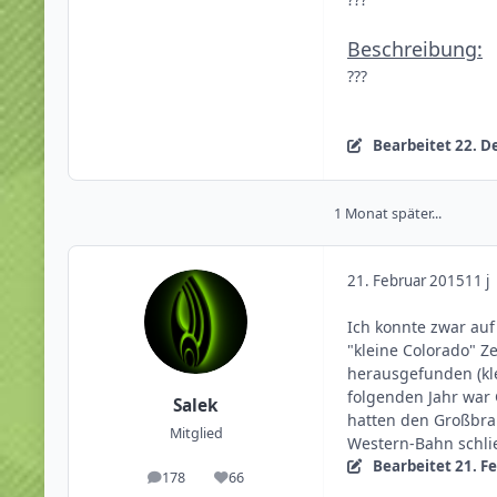
Beschreibung:
???
Bearbeitet
22. D
1 Monat später...
21. Februar 2015
11 j
Ich konnte zwar auf
"kleine Colorado" Z
herausgefunden (kl
folgenden Jahr war 
Salek
hatten den Großbra
Mitglied
Western-Bahn schlie
Bearbeitet
21. F
178
66
Beiträge
Reputation