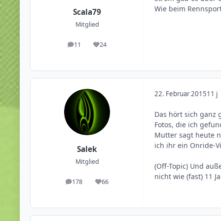
Wie beim Rennsport 
Scala79
Mitglied
11
24
Beiträge
Reputation
22. Februar 2015
11 j
Das hört sich ganz 
Fotos, die ich gefu
Mutter sagt heute n
ich ihr ein Onride-V
Salek
Mitglied
(Off-Topic) Und auß
nicht wie (fast) 11 
178
66
Beiträge
Reputation