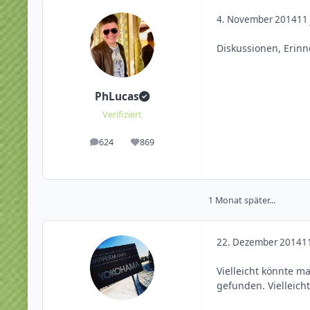
4. November 2014
11 
Diskussionen, Erinne
PhLucas
Verifiziert
624
869
Beiträge
Reputation
1 Monat später...
22. Dezember 2014
11
Vielleicht könnte m
gefunden. Vielleic