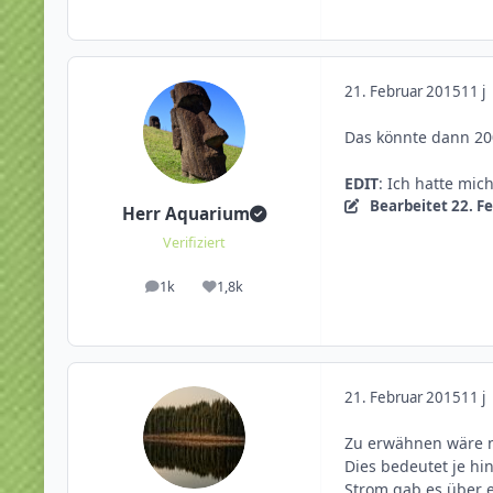
21. Februar 2015
11 j
Das könnte dann 200
EDIT
: Ich hatte mic
Bearbeitet
22. F
Herr Aquarium
Verifiziert
1k
1,8k
Beiträge
Reputation
21. Februar 2015
11 j
Zu erwähnen wäre no
Dies bedeutet je hi
Strom gab es über e