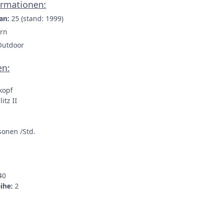
ormationen:
an:
25 (stand: 1999)
rn
Outdoor
en:
kopf
itz II
sonen /Std.
40
eihe:
2