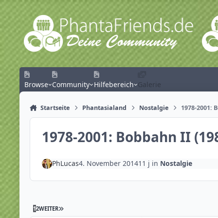
Zum Inhalt springen
Browse
Community
Hilfebereich
Galerie
Startseite
Phantasialand
Nostalgie
1978-2001: 
1978-2001: Bobbahn II (1
PhLucas
4. November 2014
11 j
in
Nostalgie
1
2
WEITER