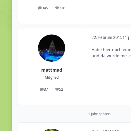
345
236
Beiträge
Reputation
22. Februar 2015
11 j
Habe hier noch eine
und da wurde mir er
mattmad
Mitglied
37
52
Beiträge
Reputation
1 Jahr später...