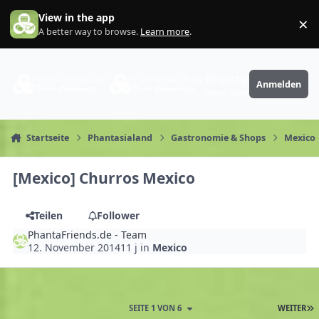
Zum Inhalt springen
View in the app
×
Di
A better way to browse.
Learn more
.
PhantaFriends.de
Anmelden
Deine Community
Startseite
Phantasialand
Gastronomie & Shops
Mexico
[Mexico] Churros Mexico
Teilen
Follower
PhantaFriends.de - Team
12. November 2014
11 j
in
Mexico
SEITE 1 VON 6
WEITER