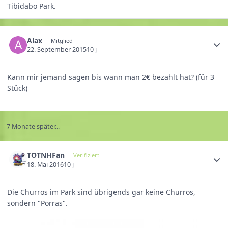
Tibidabo Park.
Alax
Mitglied
22. September 2015
10 j
Kann mir jemand sagen bis wann man 2€ bezahlt hat? (für 3
Stück)
7 Monate später...
TOTNHFan
Verifiziert
18. Mai 2016
10 j
Die Churros im Park sind übrigends gar keine Churros,
sondern "Porras".