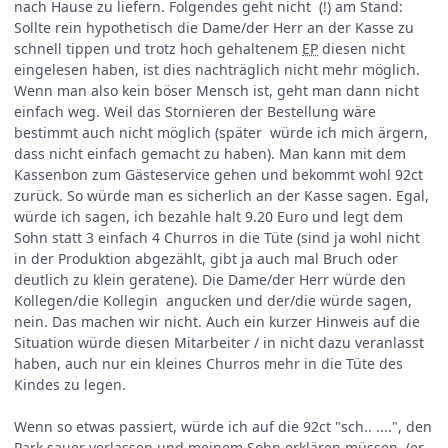
nach Hause zu liefern. Folgendes geht nicht (!) am Stand:
Sollte rein hypothetisch die Dame/der Herr an der Kasse zu
schnell tippen und trotz hoch gehaltenem
EP
diesen nicht
eingelesen haben, ist dies nachträglich nicht mehr möglich.
Wenn man also kein böser Mensch ist, geht man dann nicht
einfach weg. Weil das Stornieren der Bestellung wäre
bestimmt auch nicht möglich (später würde ich mich ärgern,
dass nicht einfach gemacht zu haben). Man kann mit dem
Kassenbon zum Gästeservice gehen und bekommt wohl 92ct
zurück. So würde man es sicherlich an der Kasse sagen. Egal,
würde ich sagen, ich bezahle halt 9.20 Euro und legt dem
Sohn statt 3 einfach 4 Churros in die Tüte (sind ja wohl nicht
in der Produktion abgezählt, gibt ja auch mal Bruch oder
deutlich zu klein geratene). Die Dame/der Herr würde den
Kollegen/die Kollegin angucken und der/die würde sagen,
nein. Das machen wir nicht. Auch ein kurzer Hinweis auf die
Situation würde diesen Mitarbeiter / in nicht dazu veranlasst
haben, auch nur ein kleines Churros mehr in die Tüte des
Kindes zu legen.
Wenn so etwas passiert, würde ich auf die 92ct "sch.. ....", den
Park sauer verlassen und meinem Sohn erklären müssen (er