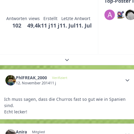
Top-Poster 
Antworten
views
Erstellt
Letzte Antwort
102
49,4k
11 j
11 j
11. Jul
11. Jul
Themenübersicht erweitern
PhlFREAK_2000
Verifiziert
12. November 2014
11 j
Ich muss sagen, dass die Churros fast so gut wie in Spanien
sind.
Echt lecker!
Anira
Mitglied