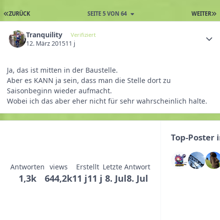
ZURÜCK
SEITE 5 VON 64
WEITER
Tranquility
Verifiziert
12. März 2015
11 j
Ja, das ist mitten in der Baustelle.
Aber es KANN ja sein, dass man die Stelle dort zu
Saisonbeginn wieder aufmacht.
Wobei ich das aber eher nicht für sehr wahrscheinlich halte.
Top-Poster 
Antworten
views
Erstellt
Letzte Antwort
1,3k
644,2k
11 j
11 j
8. Jul
8. Jul