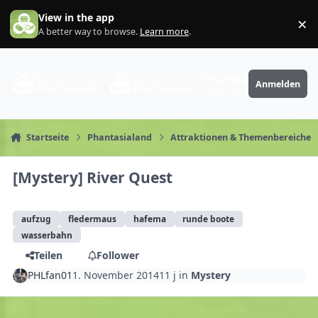
Zum Inhalt springen
View in the app
×
Di
A better way to browse.
Learn more
.
PhantaFriends.de
Anmelden
Deine Community
Startseite
Phantasialand
Attraktionen & Themenbereiche
[Mystery] River Quest
aufzug
fledermaus
hafema
runde boote
wasserbahn
Teilen
Follower
PHLfan01
1. November 2014
11 j
in
Mystery