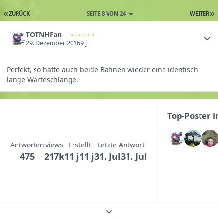
ZURÜCK
SEITE 8 VON 24
WEITER
TOTNHFan
Verifiziert
29. Dezember 2016
9 j
Perfekt, so hätte auch beide Bahnen wieder eine identisch
lange Warteschlange.
Top-Poster 
Antworten
views
Erstellt
Letzte Antwort
475
217k
11 j
11 j
31. Jul
31. Jul
Themenübersicht erweitern