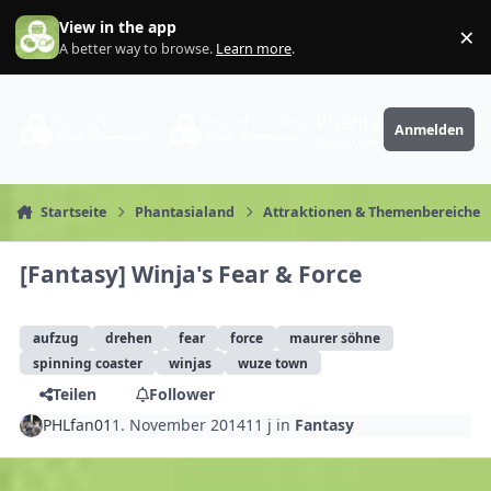
Zum Inhalt springen
View in the app
×
Di
A better way to browse.
Learn more
.
PhantaFriends.de
Anmelden
Deine Community
Startseite
Phantasialand
Attraktionen & Themenbereiche
[Fantasy] Winja's Fear & Force
aufzug
drehen
fear
force
maurer söhne
spinning coaster
winjas
wuze town
Teilen
Follower
PHLfan01
1. November 2014
11 j
in
Fantasy