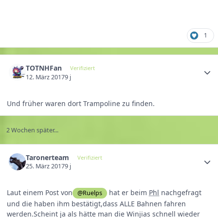
1
TOTNHFan
Verifiziert
12. März 2017
9 j
Und früher waren dort Trampoline zu finden.
2 Wochen später...
Taronerteam
Verifiziert
25. März 2017
9 j
Laut einem Post von
hat er beim
Phl
nachgefragt
@Ruelps
und die haben ihm bestätigt,dass ALLE Bahnen fahren
werden.Scheint ja als hätte man die Winjias schnell wieder