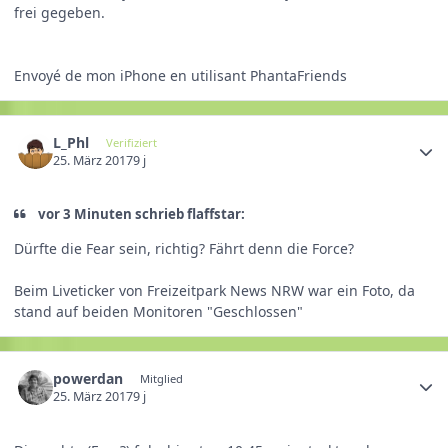
frei gegeben.
Envoyé de mon iPhone en utilisant PhantaFriends
L_Phl
Verifiziert
25. März 2017
9 j
vor 3 Minuten schrieb flaffstar:
Dürfte die Fear sein, richtig? Fährt denn die Force?
Beim Liveticker von Freizeitpark News NRW war ein Foto, da
stand auf beiden Monitoren "Geschlossen"
powerdan
Mitglied
25. März 2017
9 j