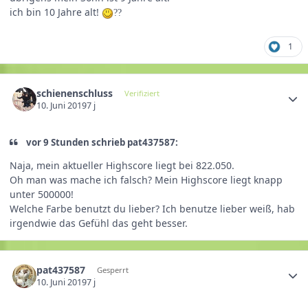
ich bin 10 Jahre alt!
?
?
1
schienenschluss
Verifiziert
10. Juni 2019
7 j
vor 9 Stunden schrieb pat437587:
Naja
, mein
aktueller
Highscore liegt
bei 822
.050
.
Oh man was mache ich falsch? Mein Highscore liegt knapp
unter 500000!
Welche Farbe benutzt du lieber? Ich benutze lieber weiß, hab
irgendwie das Gefühl das geht besser.
pat437587
Gesperrt
10. Juni 2019
7 j