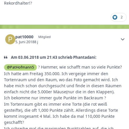
Rekordhalter!
?
2
pat10000
Mitglied
5. Juni 2018
8 j
Am ‎03‎.‎06‎.‎2018 um 21:43 schrieb Phantadani:
Hammer, wie schafft man so viele Punkte?
@PatHofmann5
?
Ich hatte am Freitag 350.000. Ich vergeige immer den
Tortenraum und den Raum, wo das Foto gemacht wird. Ich
habe mich schon durchgesucht und finde in diesen Räumen
einfach nicht die 5.000er Mäuse(nur die in den Klappen).
Ich bekomme nur immer gute Punkte im Backraum
?
Im Tortenraum gibt es immer eine Torte (die rot weiß
gesteifte), die oft 1,000 Punkte zählt. Allerdings diese Torte
kommt insgesamt 4 Mal. Ich habe da mal 110,000 Punkte
geschafft
?
Ich schreibe mal die maximalen Punktzahlen auf, die ich