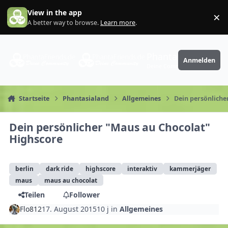
Zum Inhalt springen
View in the app
×
Di
A better way to browse.
Learn more
.
PhantaFriends.de
Anmelden
Deine Community
Startseite
Phantasialand
Allgemeines
Dein persönliche
Dein persönlicher "Maus au Chocolat"
Highscore
berlin
dark ride
highscore
interaktiv
kammerjäger
maus
maus au chocolat
Teilen
Follower
Flo812
17. August 2015
10 j
in
Allgemeines