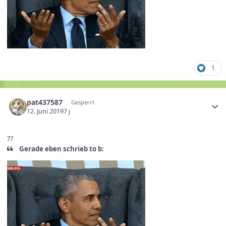
1
pat437587
Gesperrt
12. Juni 2019
7 j
??
Gerade eben schrieb to b: