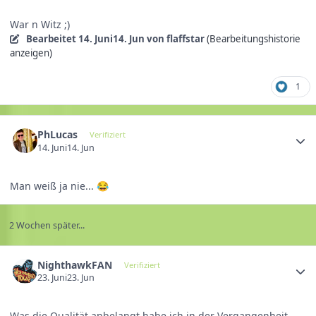
War n Witz ;)
Bearbeitet
14. Juni
14. Jun
von flaffstar
(Bearbeitungshistorie
anzeigen)
1
PhLucas
Verifiziert
14. Juni
14. Jun
Man weiß ja nie...
😂
2 Wochen später...
NighthawkFAN
Verifiziert
23. Juni
23. Jun
Was die Qualität anbelangt habe ich in der Vergangenheit