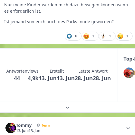
Nur meine Kinder werden mich dazu bewegen können wenn
es erforderlich ist.
Ist jemand von euch auch des Parks müde geworden?
6
1
1
1
Top-
Antworten
views
Erstellt
Letzte Antwort
44
4,9k
13. Jun
13. Jun
28. Jun
28. Jun
Themenübersicht erweitern
Tommy
Team
13. Juni
13. Jun