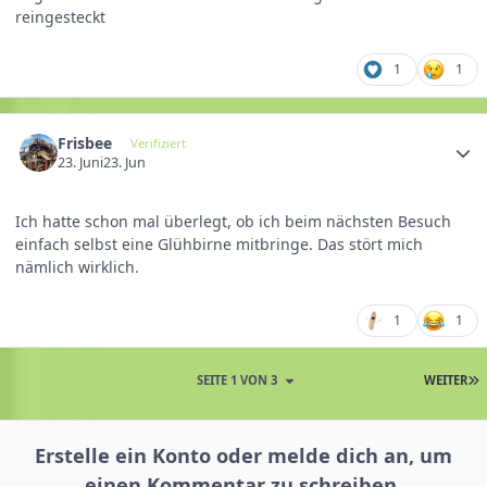
reingesteckt
1
1
Frisbee
Verifiziert
23. Juni
23. Jun
Ich hatte schon mal überlegt, ob ich beim nächsten Besuch
einfach selbst eine Glühbirne mitbringe. Das stört mich
nämlich wirklich.
1
1
SEITE 1 VON 3
WEITER
Erstelle ein Konto oder melde dich an, um
einen Kommentar zu schreiben.