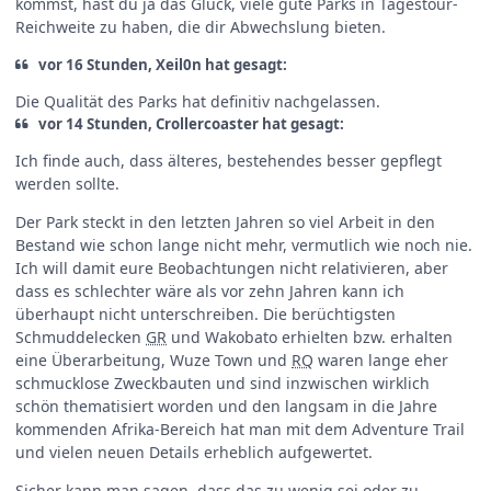
kommst, hast du ja das Glück, viele gute Parks in Tagestour-
Reichweite zu haben, die dir Abwechslung bieten.
vor 16 Stunden, Xeil0n hat gesagt:
Die Qualität des Parks hat definitiv nachgelassen.
vor 14 Stunden, Crollercoaster hat gesagt:
Ich finde auch, dass älteres, bestehendes besser gepflegt
werden sollte.
Der Park steckt in den letzten Jahren so viel Arbeit in den
Bestand wie schon lange nicht mehr, vermutlich wie noch nie.
Ich will damit eure Beobachtungen nicht relativieren, aber
dass es schlechter wäre als vor zehn Jahren kann ich
überhaupt nicht unterschreiben. Die berüchtigsten
Schmuddelecken
GR
und Wakobato erhielten bzw. erhalten
eine Überarbeitung, Wuze Town und
RQ
waren lange eher
schmucklose Zweckbauten und sind inzwischen wirklich
schön thematisiert worden und den langsam in die Jahre
kommenden Afrika-Bereich hat man mit dem Adventure Trail
und vielen neuen Details erheblich aufgewertet.
Sicher kann man sagen, dass das zu wenig sei oder zu