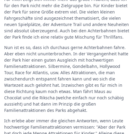
für den Park nicht mehr die Zielgruppe bin. Für Kinder bietet
der Park für seine Größe extrem viel. Die vielen kleinen
Fahrgeschäfte sind ausgezeichnet thematisiert, die vielen
neuen Spielplätze, der Adventure Trail und andere Neuheiten
sind absolut überzeugend. Auch bei den Achterbahnen bietet
der Park finde ich eine relativ gute Mischung für Thrillfans.
Nun ist es so, dass ich durchaus gerne Achterbahnen fahre.
Aber eben nicht ununterbrochen. In der Vergangenheit hatte
der Park hier einen guten Ausgleich mit hochwertigen
Familienattraktionen. Silbermine, Gondelbahn, Hollywood
Tour, Race for Atlantis, usw. Alles Attraktionen, die man
zwischendurch entspannt fahren kann und wo sich die
Wartezeit auch gelohnt hat. Inzwischen gibt es für mich in
diese Richtung kaum noch etwas. Man fährt Maus au
Chocolat und die Rikscha (welche einfach nur noch schäbig
aussieht) und hat dann im Prinzip die großen
Familienattraktionen des Parks abgehakt.
Ich erlebe aber immer die gleichen Antworten, wenn Leute
hochwertige Familienattraktionen vermissen: "Aber der Park
hat doch jede Menge Attraktionen für Kinder." Alleine diese