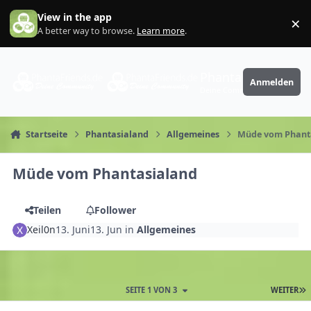
Zum Inhalt springen
View in the app
×
Di
A better way to browse.
Learn more
.
PhantaFriends.de
Anmelden
Deine Community
Startseite
Phantasialand
Allgemeines
Müde vom Phant
Müde vom Phantasialand
Teilen
Follower
Xeil0n
13. Juni
13. Jun
in
Allgemeines
SEITE 1 VON 3
WEITER